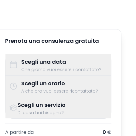
Prenota una consulenza gratuita
Scegli una data
Che giorno vuoi essere ricontattato?
Scegli un orario
A che ora vuoi essere ricontattato?
Scegli un servizio
Di cosa hai bisogno?
A partire da
0
€