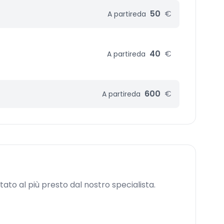
50
€
A partire
da
40
€
A partire
da
600
€
A partire
da
ttato al più presto dal nostro specialista.