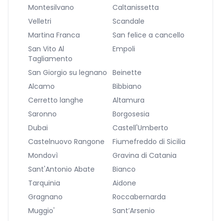
Montesilvano
Caltanissetta
Velletri
Scandale
Martina Franca
San felice a cancello
San Vito Al
Empoli
Tagliamento
San Giorgio su legnano
Beinette
Alcamo
Bibbiano
Cerretto langhe
Altamura
Saronno
Borgosesia
Dubai
Castell'Umberto
Castelnuovo Rangone
Fiumefreddo di Sicilia
Mondovì
Gravina di Catania
Sant'Antonio Abate
Bianco
Tarquinia
Aidone
Gragnano
Roccabernarda
Muggio'
Sant’Arsenio