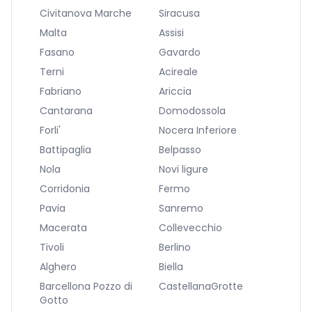
Civitanova Marche
Siracusa
Malta
Assisi
Fasano
Gavardo
Terni
Acireale
Fabriano
Ariccia
Cantarana
Domodossola
Forli'
Nocera Inferiore
Battipaglia
Belpasso
Nola
Novi ligure
Corridonia
Fermo
Pavia
Sanremo
Macerata
Collevecchio
Tivoli
Berlino
Alghero
Biella
Barcellona Pozzo di
CastellanaGrotte
Gotto