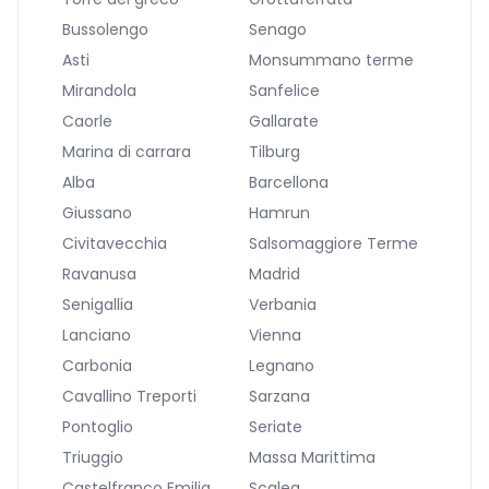
Bussolengo
Senago
Asti
Monsummano terme
Mirandola
Sanfelice
Caorle
Gallarate
Marina di carrara
Tilburg
Alba
Barcellona
Giussano
Hamrun
Civitavecchia
Salsomaggiore Terme
Ravanusa
Madrid
Senigallia
Verbania
Lanciano
Vienna
Carbonia
Legnano
Cavallino Treporti
Sarzana
Pontoglio
Seriate
Triuggio
Massa Marittima
Castelfranco Emilia
Scalea