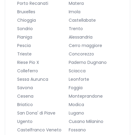
Porto Recanati
Matera
Bruxelles
Imola
Chioggia
Castellabate
Sondrio
Trento
Pianiga
Alessandria
Pescia
Cerro maggiore
Trieste
Concorezzo
Riese Pio X
Paderno Dugnano
Colleferro
Sciacca
Sessa Aurunca
Leonforte
Savona
Foggia
Cesena
Monteprandone
Briatico
Modica
San Dona' di Piave
Lugano
Ugento
Cusano Milanino
Castelfranco Veneto
Fossano