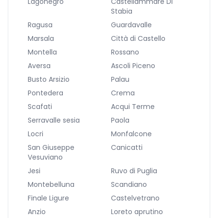
Lagonegro
Castellammare Di
Stabia
Ragusa
Guardavalle
Marsala
Città di Castello
Montella
Rossano
Aversa
Ascoli Piceno
Busto Arsizio
Palau
Pontedera
Crema
Scafati
Acqui Terme
Serravalle sesia
Paola
Locri
Monfalcone
San Giuseppe
Canicatti
Vesuviano
Jesi
Ruvo di Puglia
Montebelluna
Scandiano
Finale Ligure
Castelvetrano
Anzio
Loreto aprutino