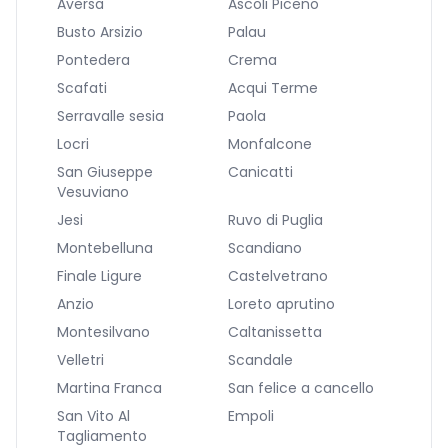
Aversa
Ascoli Piceno
Busto Arsizio
Palau
Pontedera
Crema
Scafati
Acqui Terme
Serravalle sesia
Paola
Locri
Monfalcone
San Giuseppe
Canicatti
Vesuviano
Jesi
Ruvo di Puglia
Montebelluna
Scandiano
Finale Ligure
Castelvetrano
Anzio
Loreto aprutino
Montesilvano
Caltanissetta
Velletri
Scandale
Martina Franca
San felice a cancello
San Vito Al
Empoli
Tagliamento