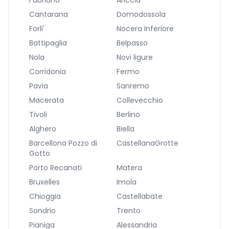
Fabriano
Ariccia
Cantarana
Domodossola
Forli'
Nocera Inferiore
Battipaglia
Belpasso
Nola
Novi ligure
Corridonia
Fermo
Pavia
Sanremo
Macerata
Collevecchio
Tivoli
Berlino
Alghero
Biella
Barcellona Pozzo di
CastellanaGrotte
Gotto
Porto Recanati
Matera
Bruxelles
Imola
Chioggia
Castellabate
Sondrio
Trento
Pianiga
Alessandria