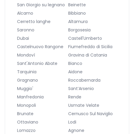
San Giorgio su legnano
Beinette
Alcamo
Bibbiano
Cerretto langhe
Altamura
Saronno
Borgosesia
Dubai
Castell'Umberto
Castelnuovo Rangone
Fiumefreddo di Sicilia
Mondovì
Gravina di Catania
Sant'Antonio Abate
Bianco
Tarquinia
Aidone
Gragnano
Roccabernarda
Muggio'
Sant’Arsenio
Manfredonia
Rende
Monopoli
Usmate Velate
Brunate
Cernusco Sul Naviglio
Ottaviano
Lodi
Lomazzo
Agnone