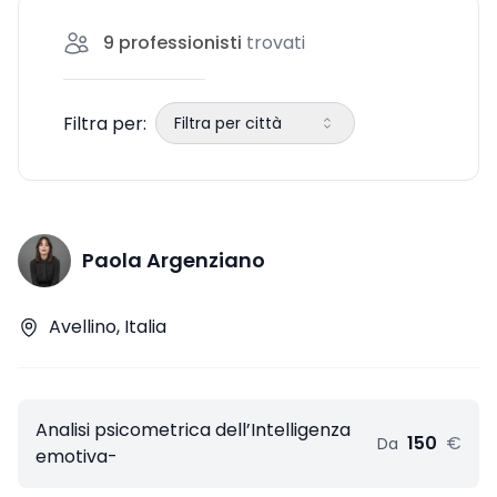
intelligenza emotiva e business coaching
9
professionisti
trovati
potrebbe essere la chiave per il tuo
successo. Qui di
Filtra per:
Filtra per città
Paola Argenziano
Avellino, Italia
Analisi psicometrica dell’Intelligenza
150
€
Da
emotiva-