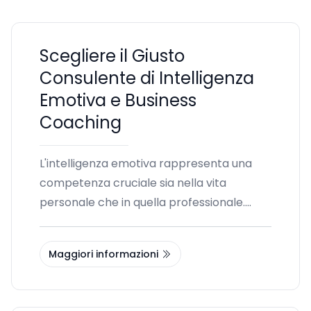
Scegliere il Giusto
Consulente di Intelligenza
Emotiva e Business
Coaching
L'intelligenza emotiva rappresenta una
competenza cruciale sia nella vita
personale che in quella professionale.
Comprendere e gestire le emozioni
proprie e altrui può trasformare le
Maggiori informazioni
relazioni e le performance lavorative. Se
stai cercando di migliorare queste
competenze, un esperto consulente di