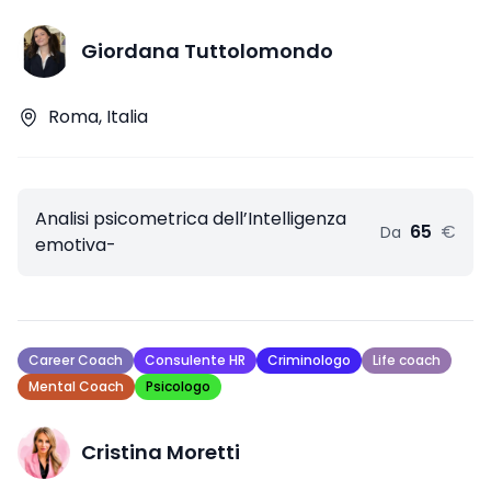
Giordana Tuttolomondo
Roma, Italia
Analisi psicometrica dell’Intelligenza
65
€
Da
emotiva-
Career Coach
Consulente HR
Criminologo
Life coach
Mental Coach
Psicologo
Cristina Moretti