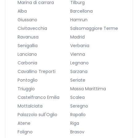
Marina di carrara
Tilburg
Alba
Barcellona
Giussano
Hamrun
Civitavecchia
Salsomaggiore Terme
Ravanusa
Madrid
Senigallia
Verbania
Lanciano
Vienna
Carbonia
Legnano
Cavallino Treporti
Sarzana
Pontoglio
Seriate
Triuggio
Massa Marittima
Castelfranco Emilia
Scalea
Mottalciata
Seregno
Palazzolo sull'Oglio
Rapallo
Atene
Riga
Foligno
Brasov