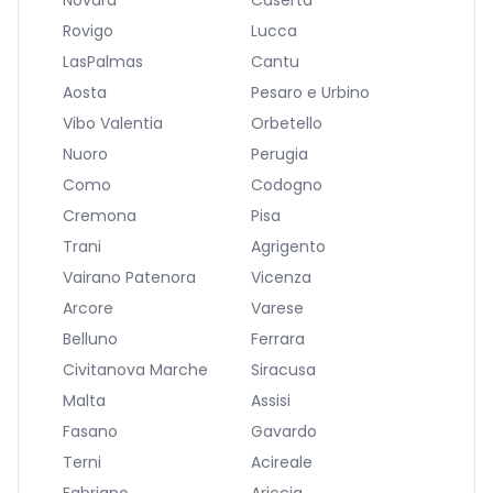
Novara
Caserta
Rovigo
Lucca
LasPalmas
Cantu
Aosta
Pesaro e Urbino
Vibo Valentia
Orbetello
Nuoro
Perugia
Como
Codogno
Cremona
Pisa
Trani
Agrigento
Vairano Patenora
Vicenza
Arcore
Varese
Belluno
Ferrara
Civitanova Marche
Siracusa
Malta
Assisi
Fasano
Gavardo
Terni
Acireale