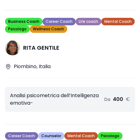
Business Coach
Career Coach
Life coach
Mental Coach
Psicologo
Wellness Coach
RITA GENTILE
Piombino, Italia
Analisi psicometrica dell’Intelligenza
400
€
Da
emotiva-
Career Coach
Counselor
Mental Coach
Psicologo