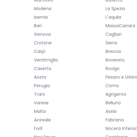
Mantova
Barletta
Modena
La Spezia
Isernia
L'aquila
Bari
MassaCarrara
Genova
Cagliari
Crotone
Siena
Carpi
Brescia
Ventimiglia
Rovereto
Caserta
Rovigo
Aosta
Pesaro e Urbin
Perugia
Como
Trani
Agrigento
Varese
Belluno
Malta
Assisi
Acireale
Fabriano
Forli'
Nocera Inferio