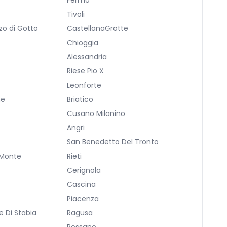
Fermo
Tivoli
zo di Gotto
CastellanaGrotte
Chioggia
Alessandria
Riese Pio X
a
Leonforte
ne
Briatico
Cusano Milanino
Angri
San Benedetto Del Tronto
 Monte
Rieti
Cerignola
Cascina
Piacenza
 Di Stabia
Ragusa