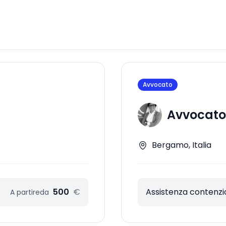
Avvocato
Avvocato 
Bergamo, Italia
500
€
Assistenza contenzi
A partire
da