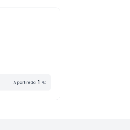
1
€
A partire
da