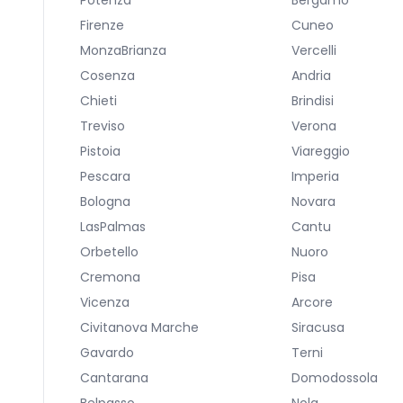
Potenza
Bergamo
Firenze
Cuneo
MonzaBrianza
Vercelli
Cosenza
Andria
Chieti
Brindisi
Treviso
Verona
Pistoia
Viareggio
Pescara
Imperia
Bologna
Novara
LasPalmas
Cantu
Orbetello
Nuoro
Cremona
Pisa
Vicenza
Arcore
Civitanova Marche
Siracusa
Gavardo
Terni
Cantarana
Domodossola