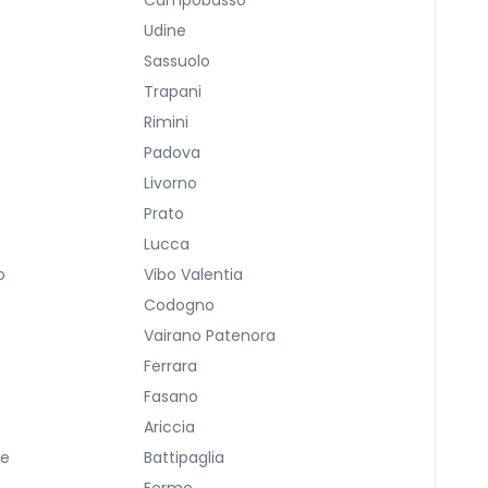
Campobasso
Udine
Sassuolo
Trapani
Rimini
Padova
Livorno
Prato
Lucca
o
Vibo Valentia
Codogno
Vairano Patenora
Ferrara
Fasano
Ariccia
re
Battipaglia