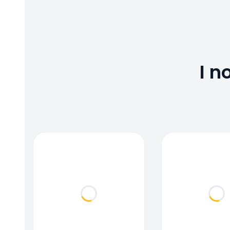
I n
Loading...
Loa