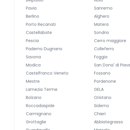
Belpasso
Nola
Pavia
Sanremo
Berlino
Alghero
Porto Recanati
Matera
Castellabate
Sondrio
Pescia
Cerro maggiore
Paderno Dugnano
Colleferro
Savona
Foggia
Modica
San Dona' di Piav
Castelfranco Veneto
Fossano
Mestre
Pordenone
Lamezia Terme
GELA
Bolzano
Oristano
Roccadaspide
Siderno
Carmignano
Chieri
Grottaglie
Abbiategrasso