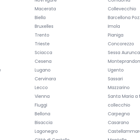
Novi ligure
Corridonia
Macerata
Collevecchio
Biella
Barcellona Poz
Bruxelles
Imola
Trento
Pianiga
Trieste
Concorezzo
Sciacca
Sessa Aurunc
Cesena
Monteprando
e
Lugano
Ugento
Cervinara
Sassari
Lecco
Mazzarino
Vienna
Santa Maria a
Fiuggi
collecchio
Bellona
Carpegna
Bisaccia
Casarano
Lagonegro
Castellammare