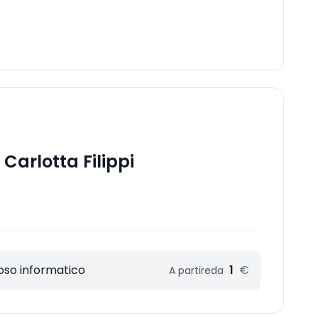
Carlotta Filippi
oso informatico
1
€
A partire
da