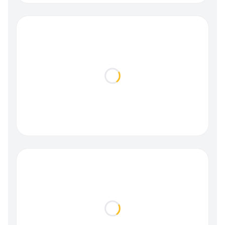
Loading...
Loading...