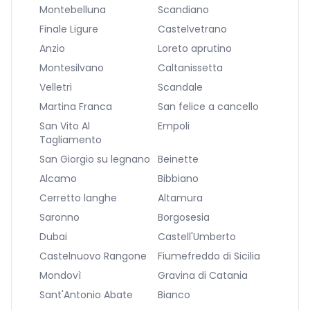
Montebelluna
Scandiano
Finale Ligure
Castelvetrano
Anzio
Loreto aprutino
Montesilvano
Caltanissetta
Velletri
Scandale
Martina Franca
San felice a cancello
San Vito Al
Empoli
Tagliamento
San Giorgio su legnano
Beinette
Alcamo
Bibbiano
Cerretto langhe
Altamura
Saronno
Borgosesia
Dubai
Castell'Umberto
Castelnuovo Rangone
Fiumefreddo di Sicilia
Mondovì
Gravina di Catania
Sant'Antonio Abate
Bianco