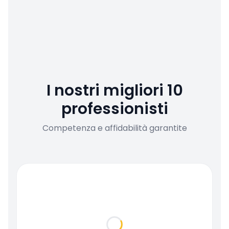
I nostri migliori 10
professionisti
Competenza e affidabilità garantite