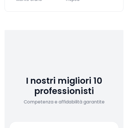
I nostri migliori 10
professionisti
Competenza e affidabilità garantite