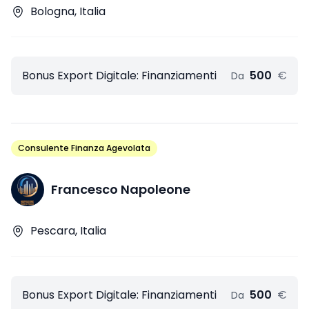
Bologna, Italia
Bonus Export Digitale: Finanziamenti
500
€
Da
Consulente Finanza Agevolata
Francesco Napoleone
Pescara, Italia
Bonus Export Digitale: Finanziamenti
500
€
Da