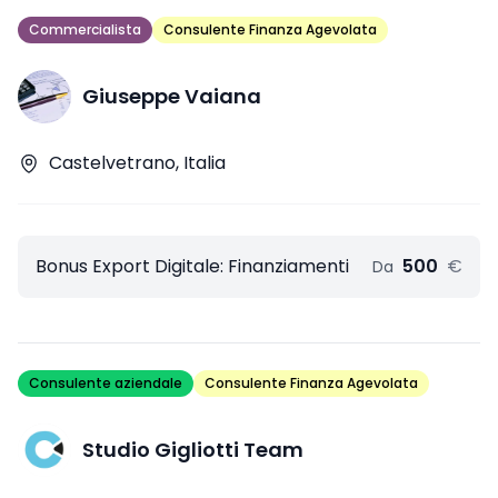
Commercialista
Consulente Finanza Agevolata
Giuseppe Vaiana
Castelvetrano, Italia
Bonus Export Digitale: Finanziamenti
500
€
Da
Consulente aziendale
Consulente Finanza Agevolata
Studio Gigliotti Team