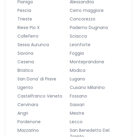
Pianiga
Alessandria
Pescia
Cerro maggiore
Trieste
Concorezzo
Riese Pio X
Paderno Dugnano
Colleferro
Sciacca
Sessa Aurunca
Leonforte
Savona
Foggia
Cesena
Monteprandone
Briatico
Modica
San Dona' di Piave
Lugano
Ugento
Cusano Milanino
Castelfranco Veneto
Fossano
Cervinara
Sassari
Angri
Mestre
Pordenone
Lecco
Mazzarino
San Benedetto Del
Tronto