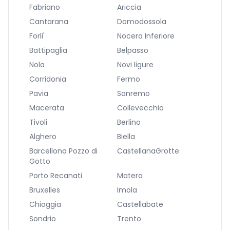
Fabriano
Ariccia
Cantarana
Domodossola
Forli'
Nocera Inferiore
Battipaglia
Belpasso
Nola
Novi ligure
Corridonia
Fermo
Pavia
Sanremo
Macerata
Collevecchio
Tivoli
Berlino
Alghero
Biella
Barcellona Pozzo di
CastellanaGrotte
Gotto
Porto Recanati
Matera
Bruxelles
Imola
Chioggia
Castellabate
Sondrio
Trento