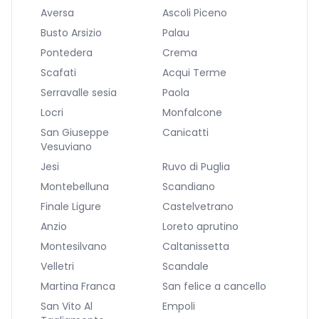
Aversa
Ascoli Piceno
Busto Arsizio
Palau
Pontedera
Crema
Scafati
Acqui Terme
Serravalle sesia
Paola
Locri
Monfalcone
San Giuseppe
Canicatti
Vesuviano
Jesi
Ruvo di Puglia
Montebelluna
Scandiano
Finale Ligure
Castelvetrano
Anzio
Loreto aprutino
Montesilvano
Caltanissetta
Velletri
Scandale
Martina Franca
San felice a cancello
San Vito Al
Empoli