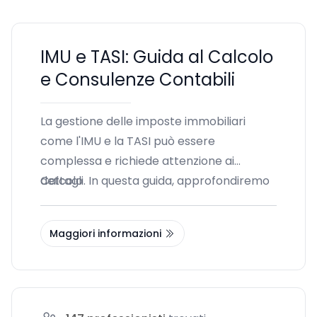
IMU e TASI: Guida al Calcolo
e Consulenze Contabili
La gestione delle imposte immobiliari
come l'IMU e la TASI può essere
complessa e richiede attenzione ai
dettagli. In questa guida, approfondiremo
Calcolo
cos'è l'IMU, cos'è la TASI e come
calcolarle, oltre a come la contabilità può
Maggiori informazioni
semplificare questo processo. Scopriremo
anche l'importanza di avvalersi di
consulenti esperti per garantire un
corretto adempimento fiscale.