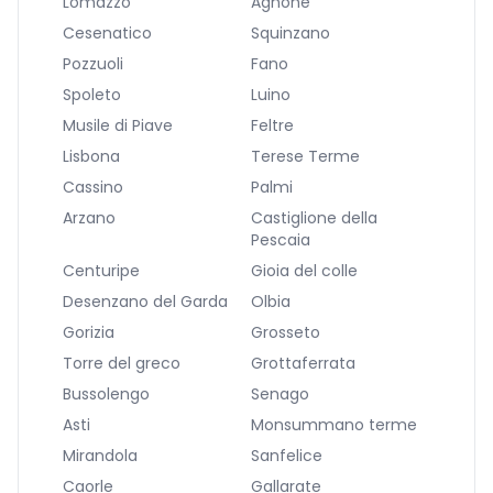
Lomazzo
Agnone
Cesenatico
Squinzano
Pozzuoli
Fano
Spoleto
Luino
Musile di Piave
Feltre
Lisbona
Terese Terme
Cassino
Palmi
Arzano
Castiglione della
Pescaia
Centuripe
Gioia del colle
Desenzano del Garda
Olbia
Gorizia
Grosseto
Torre del greco
Grottaferrata
Bussolengo
Senago
Asti
Monsummano terme
Mirandola
Sanfelice
Caorle
Gallarate