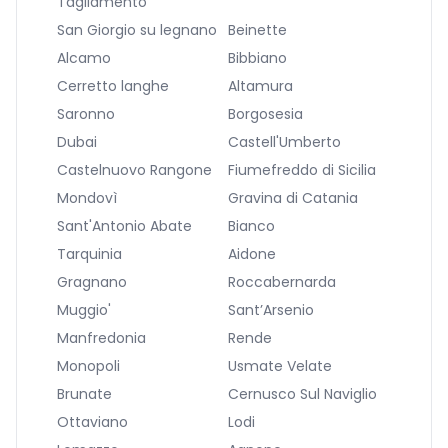
Tagliamento
San Giorgio su legnano
Beinette
Alcamo
Bibbiano
Cerretto langhe
Altamura
Saronno
Borgosesia
Dubai
Castell'Umberto
Castelnuovo Rangone
Fiumefreddo di Sicilia
Mondovì
Gravina di Catania
Sant'Antonio Abate
Bianco
Tarquinia
Aidone
Gragnano
Roccabernarda
Muggio'
Sant’Arsenio
Manfredonia
Rende
Monopoli
Usmate Velate
Brunate
Cernusco Sul Naviglio
Ottaviano
Lodi