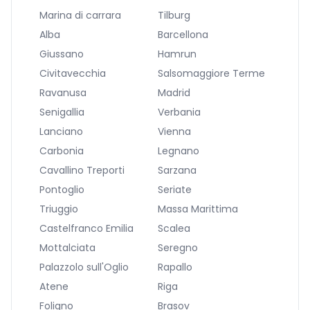
Marina di carrara
Tilburg
Alba
Barcellona
Giussano
Hamrun
Civitavecchia
Salsomaggiore Terme
Ravanusa
Madrid
Senigallia
Verbania
Lanciano
Vienna
Carbonia
Legnano
Cavallino Treporti
Sarzana
Pontoglio
Seriate
Triuggio
Massa Marittima
Castelfranco Emilia
Scalea
Mottalciata
Seregno
Palazzolo sull'Oglio
Rapallo
Atene
Riga
Foligno
Brasov