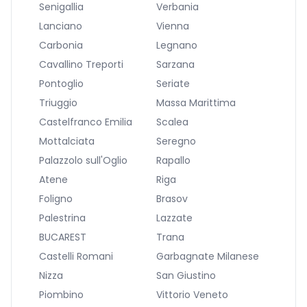
Senigallia
Verbania
Lanciano
Vienna
Carbonia
Legnano
Cavallino Treporti
Sarzana
Pontoglio
Seriate
Triuggio
Massa Marittima
Castelfranco Emilia
Scalea
Mottalciata
Seregno
Palazzolo sull'Oglio
Rapallo
Atene
Riga
Foligno
Brasov
Palestrina
Lazzate
BUCAREST
Trana
Castelli Romani
Garbagnate Milanese
Nizza
San Giustino
Piombino
Vittorio Veneto