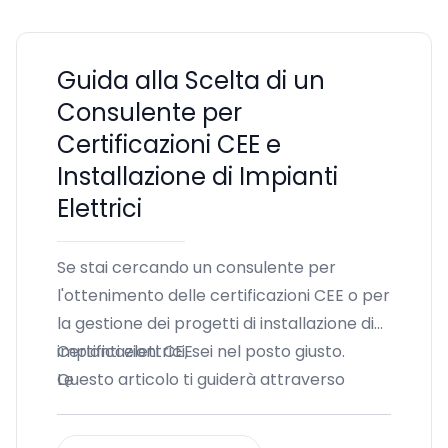
Guida alla Scelta di un
Consulente per
Certificazioni CEE e
Installazione di Impianti
Elettrici
Se stai cercando un consulente per
l'ottenimento delle certificazioni CEE o per
la gestione dei progetti di installazione di
impianti elettrici, sei nel posto giusto.
Certificazioni CEE
Questo articolo ti guiderà attraverso
Le
l'importanza di queste certificazioni e
l'impatto che possono avere sulla tua