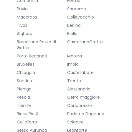
Corridonia
Fermo
Pavia
Sanremo
Macerata
Collevecchio
Tivoli
Berlino
Alghero
Biella
Barcellona Pozzo di
CastellanaGrotte
Gotto
Porto Recanati
Matera
Bruxelles
Imola
Chioggia
Castellabate
Sondrio
Trento
Pianiga
Alessandria
Pescia
Cerro maggiore
Trieste
Concorezzo
Riese Pio X
Paderno Dugnano
Colleferro
Sciacca
Sessa Aurunca
Leonforte