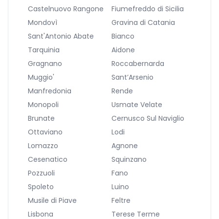
Castelnuovo Rangone
Fiumefreddo di Sicilia
Mondovì
Gravina di Catania
Sant'Antonio Abate
Bianco
Tarquinia
Aidone
Gragnano
Roccabernarda
Muggio'
Sant’Arsenio
Manfredonia
Rende
Monopoli
Usmate Velate
Brunate
Cernusco Sul Naviglio
Ottaviano
Lodi
Lomazzo
Agnone
Cesenatico
Squinzano
Pozzuoli
Fano
Spoleto
Luino
Musile di Piave
Feltre
Lisbona
Terese Terme