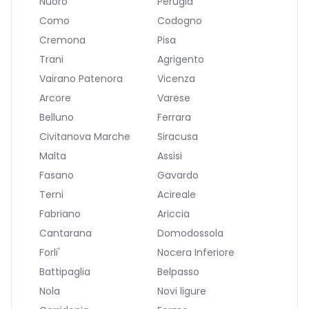
Nuoro
Perugia
Como
Codogno
Cremona
Pisa
Trani
Agrigento
Vairano Patenora
Vicenza
Arcore
Varese
Belluno
Ferrara
Civitanova Marche
Siracusa
Malta
Assisi
Fasano
Gavardo
Terni
Acireale
Fabriano
Ariccia
Cantarana
Domodossola
Forli'
Nocera Inferiore
Battipaglia
Belpasso
Nola
Novi ligure