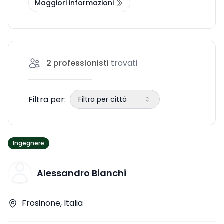
Maggiori informazioni
azienda, oltre a fornirti i consigli per
selezionare il consulente ideale.
2
professionisti
trovati
Filtra per:
Filtra per città
Ingegnere
Alessandro Bianchi
Frosinone, Italia