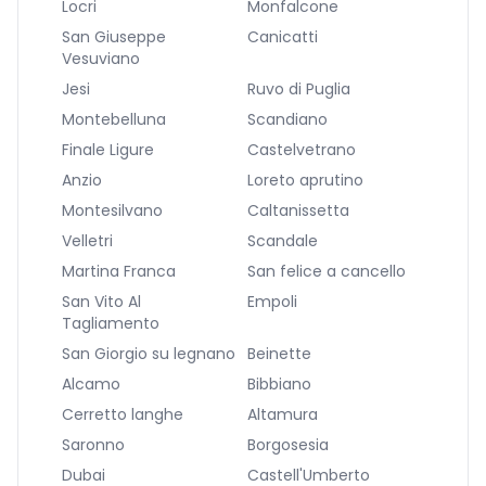
Locri
Monfalcone
San Giuseppe
Canicatti
Vesuviano
Jesi
Ruvo di Puglia
Montebelluna
Scandiano
Finale Ligure
Castelvetrano
Anzio
Loreto aprutino
Montesilvano
Caltanissetta
Velletri
Scandale
Martina Franca
San felice a cancello
San Vito Al
Empoli
Tagliamento
San Giorgio su legnano
Beinette
Alcamo
Bibbiano
Cerretto langhe
Altamura
Saronno
Borgosesia
Dubai
Castell'Umberto