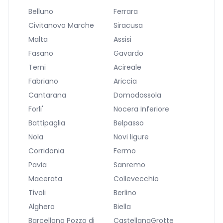
Belluno
Ferrara
Civitanova Marche
Siracusa
Malta
Assisi
Fasano
Gavardo
Terni
Acireale
Fabriano
Ariccia
Cantarana
Domodossola
Forli'
Nocera Inferiore
Battipaglia
Belpasso
Nola
Novi ligure
Corridonia
Fermo
Pavia
Sanremo
Macerata
Collevecchio
Tivoli
Berlino
Alghero
Biella
Barcellona Pozzo di
CastellanaGrotte