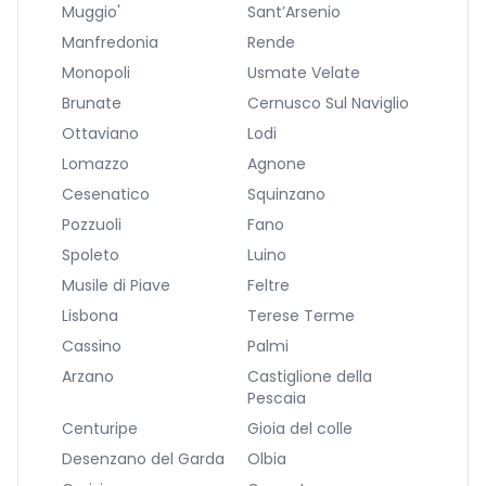
Muggio'
Sant’Arsenio
Manfredonia
Rende
Monopoli
Usmate Velate
Brunate
Cernusco Sul Naviglio
Ottaviano
Lodi
Lomazzo
Agnone
Cesenatico
Squinzano
Pozzuoli
Fano
Spoleto
Luino
Musile di Piave
Feltre
Lisbona
Terese Terme
Cassino
Palmi
Arzano
Castiglione della
Pescaia
Centuripe
Gioia del colle
Desenzano del Garda
Olbia