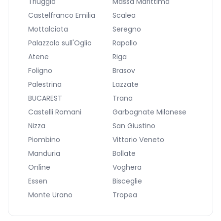
Triuggio
Massa Marittima
Castelfranco Emilia
Scalea
Mottalciata
Seregno
Palazzolo sull'Oglio
Rapallo
Atene
Riga
Foligno
Brasov
Palestrina
Lazzate
BUCAREST
Trana
Castelli Romani
Garbagnate Milanese
Nizza
San Giustino
Piombino
Vittorio Veneto
Manduria
Bollate
Online
Voghera
Essen
Bisceglie
Monte Urano
Tropea