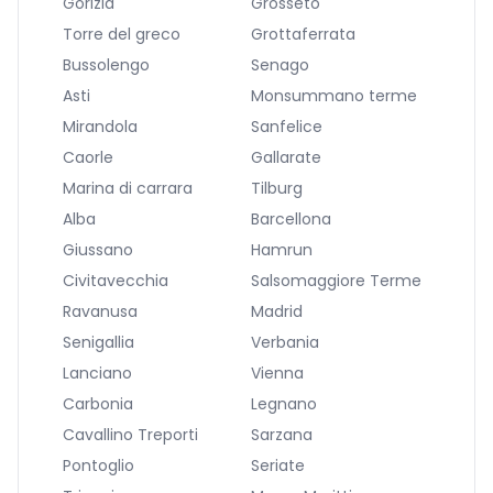
Gorizia
Grosseto
Torre del greco
Grottaferrata
Bussolengo
Senago
Asti
Monsummano terme
Mirandola
Sanfelice
Caorle
Gallarate
Marina di carrara
Tilburg
Alba
Barcellona
Giussano
Hamrun
Civitavecchia
Salsomaggiore Terme
Ravanusa
Madrid
Senigallia
Verbania
Lanciano
Vienna
Carbonia
Legnano
Cavallino Treporti
Sarzana
Pontoglio
Seriate