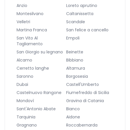
Anzio
Loreto aprutino
Montesilvano
Caltanissetta
Velletri
Scandale
Martina Franca
San felice a cancello
San Vito Al
Empoli
Tagliamento
San Giorgio su legnano
Beinette
Alcamo
Bibbiano
Cerretto langhe
Altamura
Saronno
Borgosesia
Dubai
Castell'Umberto
Castelnuovo Rangone
Fiumefreddo di Sicilia
Mondovì
Gravina di Catania
Sant'Antonio Abate
Bianco
Tarquinia
Aidone
Gragnano
Roccabernarda