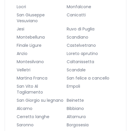
Locri
Monfalcone
San Giuseppe
Canicatti
Vesuviano
Jesi
Ruvo di Puglia
Montebelluna
Scandiano
Finale Ligure
Castelvetrano
Anzio
Loreto aprutino
Montesilvano
Caltanissetta
Velletri
Scandale
Martina Franca
San felice a cancello
San Vito Al
Empoli
Tagliamento
San Giorgio su legnano
Beinette
Alcamo
Bibbiano
Cerretto langhe
Altamura
Saronno
Borgosesia