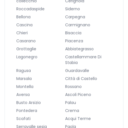
collecchio
Cerignola
Roccadaspide
Siderno
Bellona
Carpegna
Cascina
Carmignano
Chieri
Bisaccia
Casarano
Piacenza
Grottaglie
Abbiategrasso
Lagonegro
Castellammare Di
Stabia
Ragusa
Guardavalle
Marsala
Città di Castello
Montella
Rossano
Aversa
Ascoli Piceno
Busto Arsizio
Palau
Pontedera
Crema
Scafati
Acqui Terme
Serravalle sesia
Paola