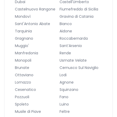
Dubai
Castell'Umberto
Castelnuovo Rangone
Fiumefreddo di Sicilia
Mondovì
Gravina di Catania
Sant'Antonio Abate
Bianco
Tarquinia
Aidone
Gragnano
Roccabernarda
Muggio'
Sant’Arsenio
Manfredonia
Rende
Monopoli
Usmate Velate
Brunate
Cernusco Sul Naviglio
Ottaviano
Lodi
Lomazzo
Agnone
Cesenatico
Squinzano
Pozzuoli
Fano
Spoleto
Luino
Musile di Piave
Feltre