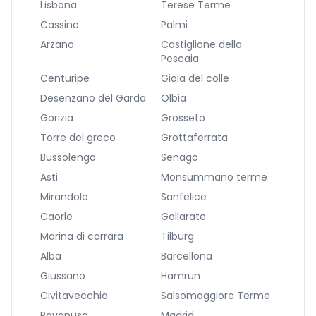
Lisbona
Terese Terme
Cassino
Palmi
Arzano
Castiglione della
Pescaia
Centuripe
Gioia del colle
Desenzano del Garda
Olbia
Gorizia
Grosseto
Torre del greco
Grottaferrata
Bussolengo
Senago
Asti
Monsummano terme
Mirandola
Sanfelice
Caorle
Gallarate
Marina di carrara
Tilburg
Alba
Barcellona
Giussano
Hamrun
Civitavecchia
Salsomaggiore Terme
Ravanusa
Madrid