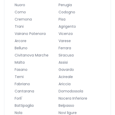
Nuoro
Perugia
Como
Codogno
Cremona
Pisa
Trani
Agrigento
Vairano Patenora
Vicenza
Arcore
Varese
Belluno
Ferrara
Civitanova Marche
Siracusa
Malta
Assisi
Fasano
Gavardo
Terni
Acireale
Fabriano
Ariccia
Cantarana
Domodossola
Forli'
Nocera Inferiore
Battipaglia
Belpasso
Nola
Novi ligure