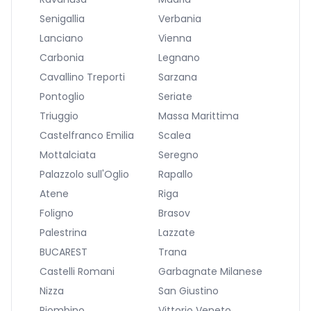
Senigallia
Verbania
Lanciano
Vienna
Carbonia
Legnano
Cavallino Treporti
Sarzana
Pontoglio
Seriate
Triuggio
Massa Marittima
Castelfranco Emilia
Scalea
Mottalciata
Seregno
Palazzolo sull'Oglio
Rapallo
Atene
Riga
Foligno
Brasov
Palestrina
Lazzate
BUCAREST
Trana
Castelli Romani
Garbagnate Milanese
Nizza
San Giustino
Piombino
Vittorio Veneto