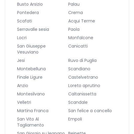
Busto Arsizio
Palau
Pontedera
Crema
Scafati
Acqui Terme
Serravalle sesia
Paola
Locri
Monfalcone
San Giuseppe
Canicatti
Vesuviano
Jesi
Ruvo di Puglia
Montebelluna
Scandiano
Finale Ligure
Castelvetrano
Anzio
Loreto aprutino
Montesilvano
Caltanissetta
Velletri
Scandale
Martina Franca
San felice a cancello
San Vito Al
Empoli
Tagliamento
San Giorgio su legnano
Beinette