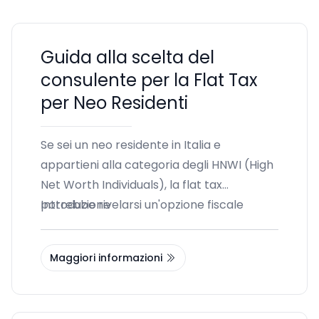
Guida alla scelta del
consulente per la Flat Tax
per Neo Residenti
Se sei un neo residente in Italia e
appartieni alla categoria degli HNWI (High
Net Worth Individuals), la flat tax
potrebbe rivelarsi un'opzione fiscale
Introduzione
molto vantaggiosa per te. In questo
articolo, ti forniremo una guida su come
Maggiori informazioni
scegliere il consulente fiscale più adatto
per gestire questa particolare
opportunità, evidenziando i principali