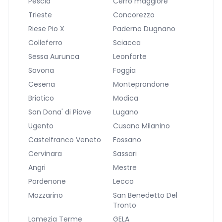
Pescia
Cerro maggiore
Trieste
Concorezzo
Riese Pio X
Paderno Dugnano
Colleferro
Sciacca
Sessa Aurunca
Leonforte
Savona
Foggia
Cesena
Monteprandone
Briatico
Modica
San Dona' di Piave
Lugano
Ugento
Cusano Milanino
Castelfranco Veneto
Fossano
Cervinara
Sassari
Angri
Mestre
Pordenone
Lecco
Mazzarino
San Benedetto Del
Tronto
Lamezia Terme
GELA