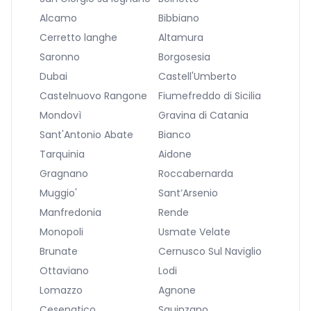
Alcamo
Bibbiano
Cerretto langhe
Altamura
Saronno
Borgosesia
Dubai
Castell'Umberto
Castelnuovo Rangone
Fiumefreddo di Sicilia
Mondovì
Gravina di Catania
Sant'Antonio Abate
Bianco
Tarquinia
Aidone
Gragnano
Roccabernarda
Muggio'
Sant’Arsenio
Manfredonia
Rende
Monopoli
Usmate Velate
Brunate
Cernusco Sul Naviglio
Ottaviano
Lodi
Lomazzo
Agnone
Cesenatico
Squinzano