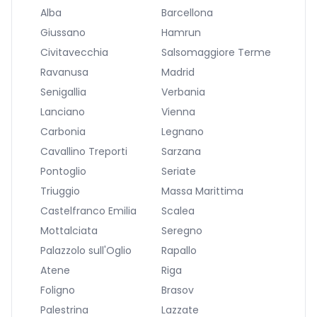
Alba
Barcellona
Giussano
Hamrun
Civitavecchia
Salsomaggiore Terme
Ravanusa
Madrid
Senigallia
Verbania
Lanciano
Vienna
Carbonia
Legnano
Cavallino Treporti
Sarzana
Pontoglio
Seriate
Triuggio
Massa Marittima
Castelfranco Emilia
Scalea
Mottalciata
Seregno
Palazzolo sull'Oglio
Rapallo
Atene
Riga
Foligno
Brasov
Palestrina
Lazzate