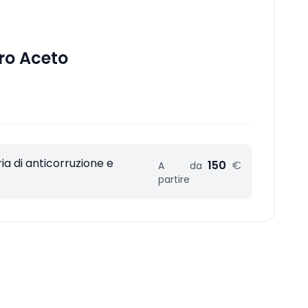
ro Aceto
a di anticorruzione e
150
€
A
da
partire