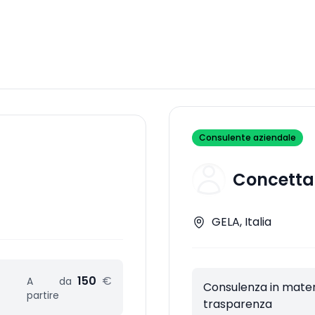
Consulente aziendale
Concetta
GELA, Italia
150
€
A
da
Consulenza in materi
partire
trasparenza