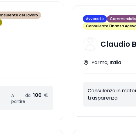
nsulente del Lavoro
Avvocato
Commerciali
Consulente Finanza Agevo
Claudio B
Parma, Italia
Consulenza in materi
100
€
A
da
trasparenza
partire