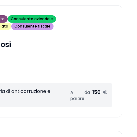
sta
Consulente aziendale
lata
Consulente fiscale
osi
a di anticorruzione e
150
€
A
da
partire