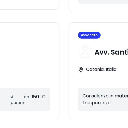
Avvocato
Avv. San
Catania, Italia
Consulenza in materi
150
€
A
da
trasparenza
partire