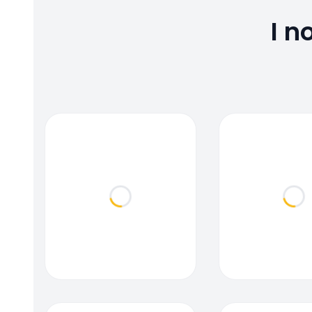
I n
Loading...
Loa