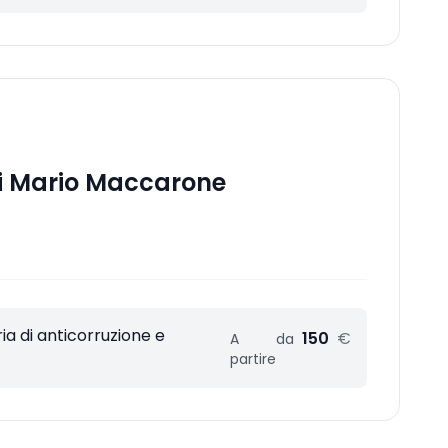
ti Mario Maccarone
a di anticorruzione e
150
€
A
da
partire