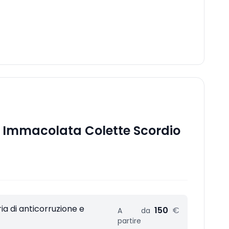
 Immacolata Colette Scordio
a di anticorruzione e
150
€
A
da
partire