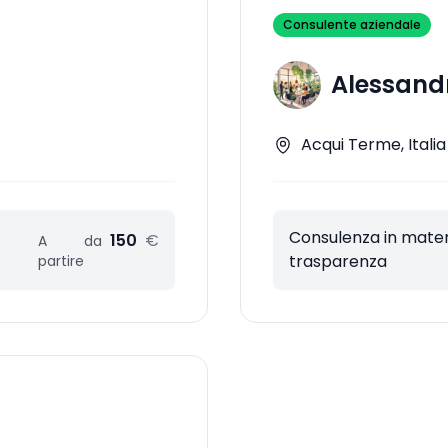
Consulente aziendale
Alessand
Acqui Terme, Italia
Consulenza in materi
150
€
A
da
trasparenza
partire