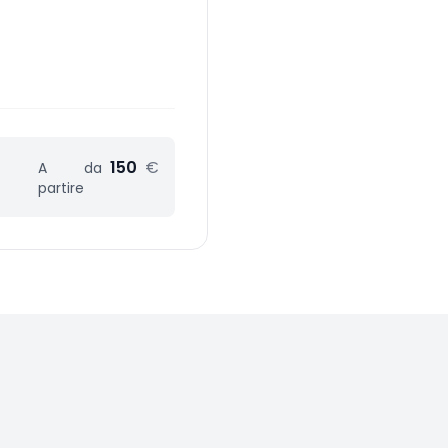
150
€
A
da
partire