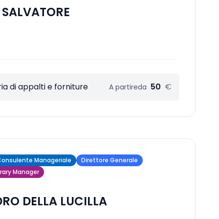
 SALVATORE
a di appalti e forniture
50
€
A partire
da
onsulente Manageriale
Direttore Generale
ary Manager
RO DELLA LUCILLA