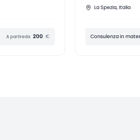
La Spezia, Italia
200
€
Consulenza in materi
A partire
da