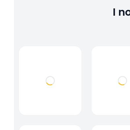
I n
Loading...
Loa