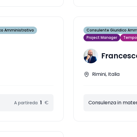
co Amministrativo
Consulente Giuridico Ammi
Project Manager
Tempor
Francesc
Rimini, Italia
1
€
Consulenza in materi
A partire
da