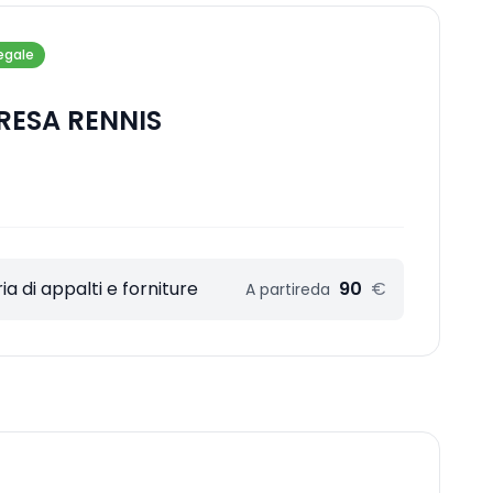
egale
RESA RENNIS
a di appalti e forniture
90
€
A partire
da