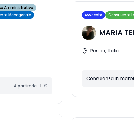
co Amministrativo
nte Manageriale
Avvocato
Consulente L
MARIA TE
Pescia, Italia
Consulenza in materi
1
€
A partire
da