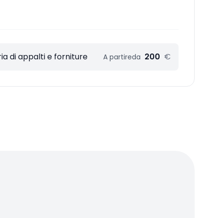
a di appalti e forniture
200
€
A partire
da