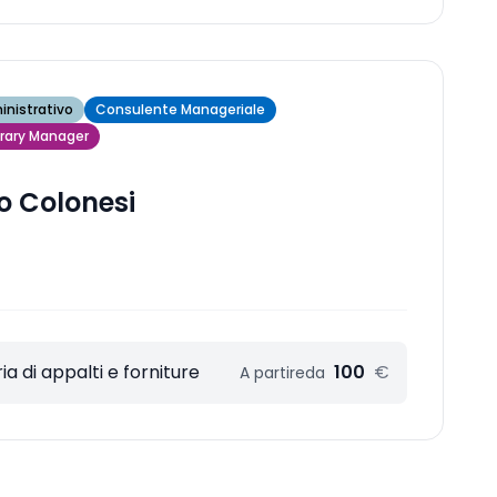
nistrativo
Consulente Manageriale
ary Manager
o Colonesi
a di appalti e forniture
100
€
A partire
da