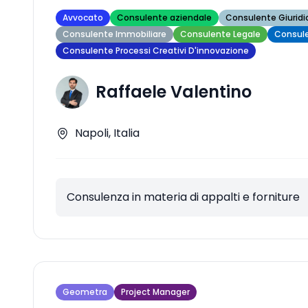
Avvocato
Consulente aziendale
Consulente Giuridi
Consulente Immobiliare
Consulente Legale
Consule
Consulente Processi Creativi D'innovazione
Raffaele Valentino
Napoli, Italia
Consulenza in materia di appalti e forniture
Geometra
Project Manager