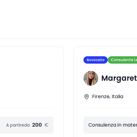
Avvocato
Consulente L
Margareth
Firenze, Italia
200
€
Consulenza in materi
A partire
da