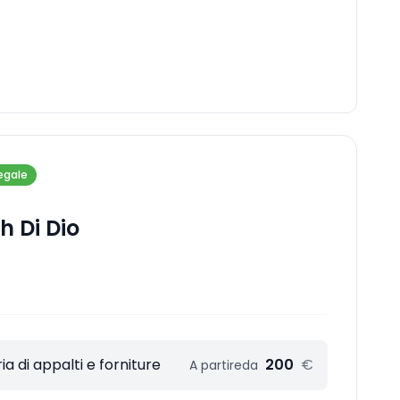
egale
 Di Dio
a di appalti e forniture
200
€
A partire
da