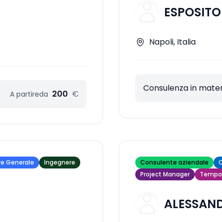
ESPOSITO
Napoli, Italia
Consulenza in materi
200
€
A partire
da
re Generale
Ingegnere
Consulente aziendale
C
Project Manager
Tempor
ALESSAND