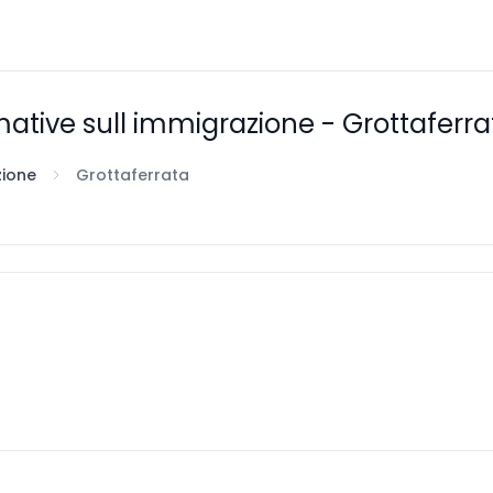
ative sull immigrazione - Grottaferra
zione
Grottaferrata