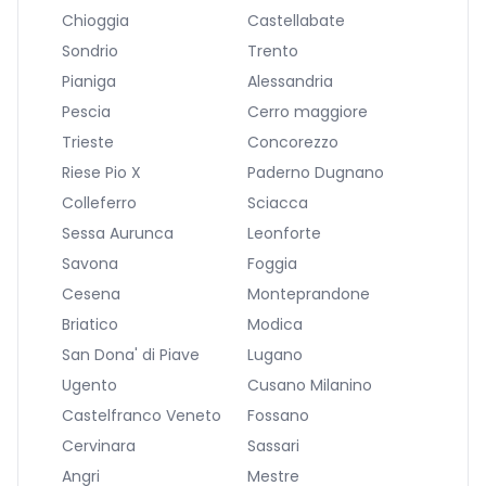
Chioggia
Castellabate
Sondrio
Trento
Pianiga
Alessandria
Pescia
Cerro maggiore
Trieste
Concorezzo
Riese Pio X
Paderno Dugnano
Colleferro
Sciacca
Sessa Aurunca
Leonforte
Savona
Foggia
Cesena
Monteprandone
Briatico
Modica
San Dona' di Piave
Lugano
Ugento
Cusano Milanino
Castelfranco Veneto
Fossano
Cervinara
Sassari
Angri
Mestre