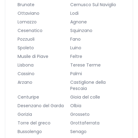
Brunate
Cernusco Sul Naviglio
Ottaviano
Lodi
Lomazzo
Agnone
Cesenatico
Squinzano
Pozzuoli
Fano
Spoleto
Luino
Musile di Piave
Feltre
Lisbona
Terese Terme
Cassino
Palmi
Arzano
Castiglione della
Pescaia
Centuripe
Gioia del colle
Desenzano del Garda
Olbia
Gorizia
Grosseto
Torre del greco
Grottaferrata
Bussolengo
Senago