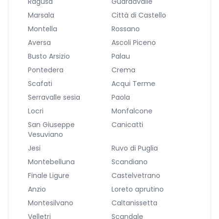
Ragusa
Guardavalle
Marsala
Città di Castello
Montella
Rossano
Aversa
Ascoli Piceno
Busto Arsizio
Palau
Pontedera
Crema
Scafati
Acqui Terme
Serravalle sesia
Paola
Locri
Monfalcone
San Giuseppe
Canicatti
Vesuviano
Jesi
Ruvo di Puglia
Montebelluna
Scandiano
Finale Ligure
Castelvetrano
Anzio
Loreto aprutino
Montesilvano
Caltanissetta
Velletri
Scandale