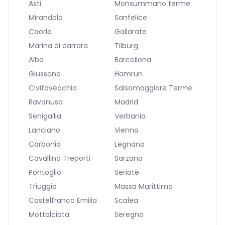
Asti
Monsummano terme
Mirandola
Sanfelice
Caorle
Gallarate
Marina di carrara
Tilburg
Alba
Barcellona
Giussano
Hamrun
Civitavecchia
Salsomaggiore Terme
Ravanusa
Madrid
Senigallia
Verbania
Lanciano
Vienna
Carbonia
Legnano
Cavallino Treporti
Sarzana
Pontoglio
Seriate
Triuggio
Massa Marittima
Castelfranco Emilia
Scalea
Mottalciata
Seregno