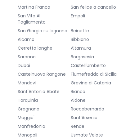
Martina Franca
San felice a cancello
San Vito Al
Empoli
Tagliamento
San Giorgio su legnano
Beinette
Alcamo
Bibbiano
Cerretto langhe
Altamura
Saronno
Borgosesia
Dubai
Castell'Umberto
Castelnuovo Rangone
Fiumefreddo di Sicilia
Mondovì
Gravina di Catania
Sant'Antonio Abate
Bianco
Tarquinia
Aidone
Gragnano
Roccabernarda
Muggio'
Sant’Arsenio
Manfredonia
Rende
Monopoli
Usmate Velate