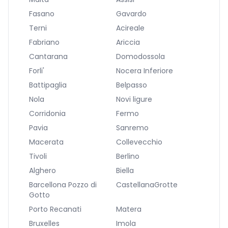
Fasano
Gavardo
Terni
Acireale
Fabriano
Ariccia
Cantarana
Domodossola
Forli'
Nocera Inferiore
Battipaglia
Belpasso
Nola
Novi ligure
Corridonia
Fermo
Pavia
Sanremo
Macerata
Collevecchio
Tivoli
Berlino
Alghero
Biella
Barcellona Pozzo di
CastellanaGrotte
Gotto
Porto Recanati
Matera
Bruxelles
Imola