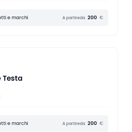
tti e marchi
200
€
A partire
da
 Testa
a
tti e marchi
200
€
A partire
da