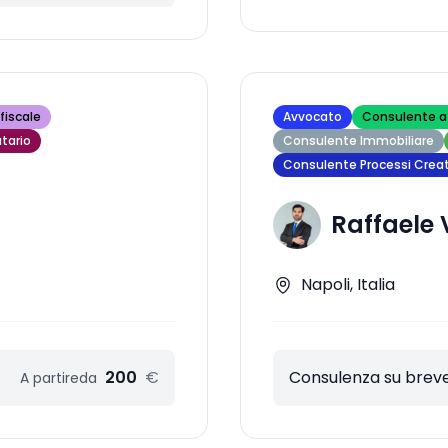
fiscale
Avvocato
Consulente a
tario
Consulente Immobiliare
Consulente Processi Creat
Raffaele 
Napoli, Italia
200
€
Consulenza su breve
A partire
da