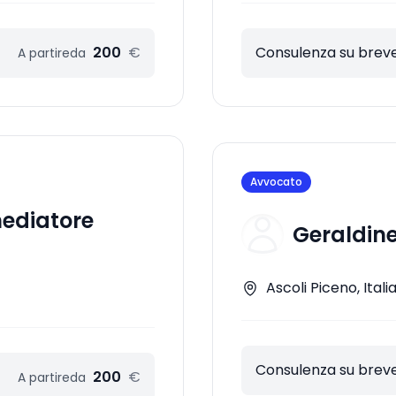
200
€
Consulenza su breve
A partire
da
Avvocato
mediatore
Geraldine
Ascoli Piceno, Itali
Consulenza su breve
200
€
A partire
da