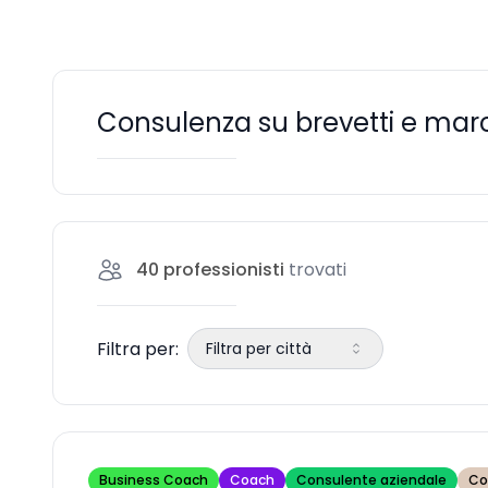
Consulenza su brevetti e mar
40
professionisti
trovati
Filtra per:
Filtra per città
Business Coach
Coach
Consulente aziendale
Co