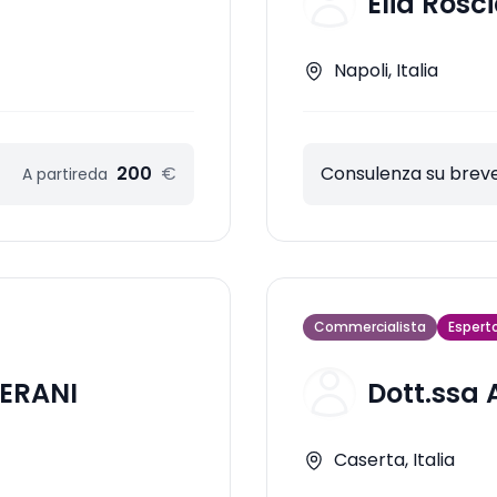
Elia Rosc
Napoli, Italia
200
€
Consulenza su breve
A partire
da
Commercialista
Espert
LERANI
Dott.ssa
Caserta, Italia