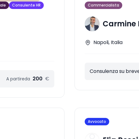
ale
Consulente HR
Commercialista
Carmine 
Napoli, Italia
Consulenza su breve
200
€
A partire
da
Avvocato