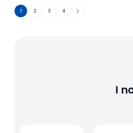
1
2
3
4
I n