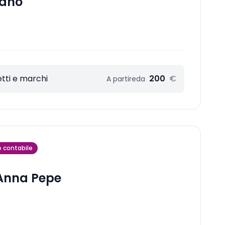
iano
tti e marchi
200
€
A partire
da
o contabile
 Anna Pepe