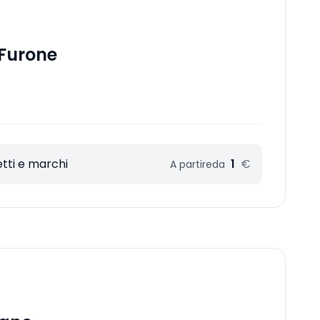
Furone
tti e marchi
1
€
A partire
da