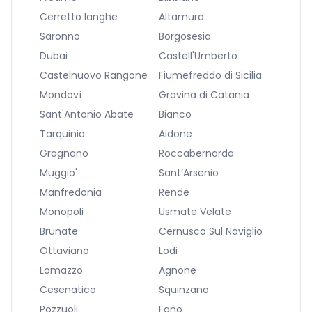
Cerretto langhe
Altamura
Saronno
Borgosesia
Dubai
Castell'Umberto
Castelnuovo Rangone
Fiumefreddo di Sicilia
Mondovì
Gravina di Catania
Sant'Antonio Abate
Bianco
Tarquinia
Aidone
Gragnano
Roccabernarda
Muggio'
Sant’Arsenio
Manfredonia
Rende
Monopoli
Usmate Velate
Brunate
Cernusco Sul Naviglio
Ottaviano
Lodi
Lomazzo
Agnone
Cesenatico
Squinzano
Pozzuoli
Fano