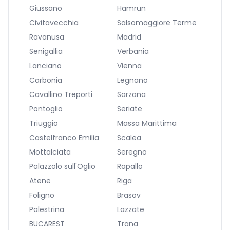
Giussano
Hamrun
Civitavecchia
Salsomaggiore Terme
Ravanusa
Madrid
Senigallia
Verbania
Lanciano
Vienna
Carbonia
Legnano
Cavallino Treporti
Sarzana
Pontoglio
Seriate
Triuggio
Massa Marittima
Castelfranco Emilia
Scalea
Mottalciata
Seregno
Palazzolo sull'Oglio
Rapallo
Atene
Riga
Foligno
Brasov
Palestrina
Lazzate
BUCAREST
Trana