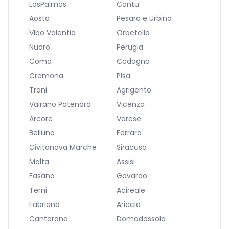
LasPalmas
Cantu
Aosta
Pesaro e Urbino
Vibo Valentia
Orbetello
Nuoro
Perugia
Como
Codogno
Cremona
Pisa
Trani
Agrigento
Vairano Patenora
Vicenza
Arcore
Varese
Belluno
Ferrara
Civitanova Marche
Siracusa
Malta
Assisi
Fasano
Gavardo
Terni
Acireale
Fabriano
Ariccia
Cantarana
Domodossola