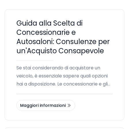
Guida alla Scelta di
Concessionarie e
Autosaloni: Consulenze per
un'Acquisto Consapevole
Se stai considerando di acquistare un
veicolo, è essenziale sapere quali opzioni
hai a disposizione. Le concessionarie e gli
autosaloni offrono diverse esperienze di
acquisto, e grazie alla crescente
Maggiori informazioni
popolarità delle vendite online, il
panorama automobilistico si sta
evolvendo. Questo articolo ti guiderà nella