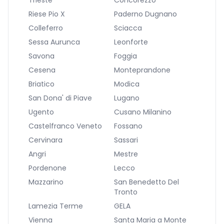
Trieste
Concorezzo
Riese Pio X
Paderno Dugnano
Colleferro
Sciacca
Sessa Aurunca
Leonforte
Savona
Foggia
Cesena
Monteprandone
Briatico
Modica
San Dona' di Piave
Lugano
Ugento
Cusano Milanino
Castelfranco Veneto
Fossano
Cervinara
Sassari
Angri
Mestre
Pordenone
Lecco
Mazzarino
San Benedetto Del
Tronto
Lamezia Terme
GELA
Vienna
Santa Maria a Monte