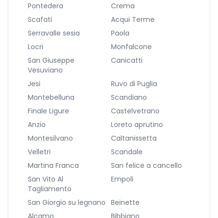
Pontedera
Crema
Scafati
Acqui Terme
Serravalle sesia
Paola
Locri
Monfalcone
San Giuseppe
Canicatti
Vesuviano
Jesi
Ruvo di Puglia
Montebelluna
Scandiano
Finale Ligure
Castelvetrano
Anzio
Loreto aprutino
Montesilvano
Caltanissetta
Velletri
Scandale
Martina Franca
San felice a cancello
San Vito Al
Empoli
Tagliamento
San Giorgio su legnano
Beinette
Alcamo
Bibbiano