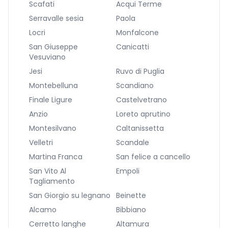
Scafati
Acqui Terme
Serravalle sesia
Paola
Locri
Monfalcone
San Giuseppe
Canicatti
Vesuviano
Jesi
Ruvo di Puglia
Montebelluna
Scandiano
Finale Ligure
Castelvetrano
Anzio
Loreto aprutino
Montesilvano
Caltanissetta
Velletri
Scandale
Martina Franca
San felice a cancello
San Vito Al
Empoli
Tagliamento
San Giorgio su legnano
Beinette
Alcamo
Bibbiano
Cerretto langhe
Altamura