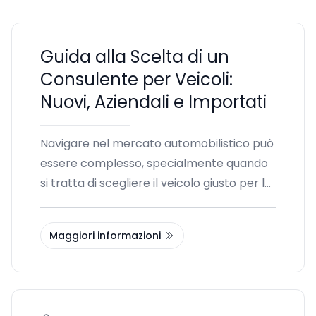
Guida alla Scelta di un
Consulente per Veicoli:
Nuovi, Aziendali e Importati
Navigare nel mercato automobilistico può
essere complesso, specialmente quando
si tratta di scegliere il veicolo giusto per le
proprie esigenze. Che tu stia cercando un
veicolo nuovo, km zero, aziendale o
Maggiori informazioni
importato, l'assistenza di un consulente
esperto può fare la differenza nel
garantire che le tue scelte siano
informate e strategiche. In questa guida,