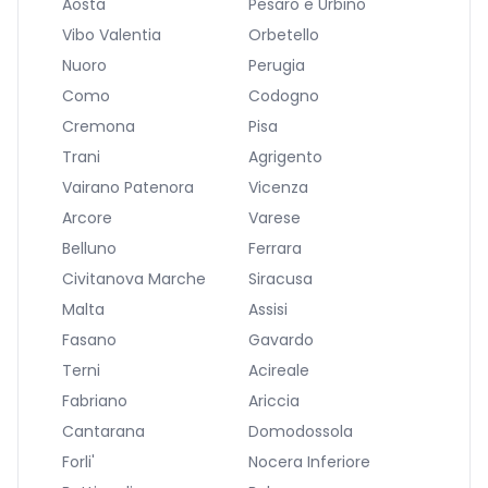
Aosta
Pesaro e Urbino
Vibo Valentia
Orbetello
Nuoro
Perugia
Como
Codogno
Cremona
Pisa
Trani
Agrigento
Vairano Patenora
Vicenza
Arcore
Varese
Belluno
Ferrara
Civitanova Marche
Siracusa
Malta
Assisi
Fasano
Gavardo
Terni
Acireale
Fabriano
Ariccia
Cantarana
Domodossola
Forli'
Nocera Inferiore