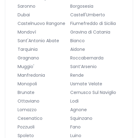
Saronno
Borgosesia
Dubai
Castell'Umberto
Castelnuovo Rangone
Fiumefreddo di Sicilia
Mondovì
Gravina di Catania
Sant'Antonio Abate
Bianco
Tarquinia
Aidone
Gragnano
Roccabernarda
Muggio'
Sant’Arsenio
Manfredonia
Rende
Monopoli
Usmate Velate
Brunate
Cernusco Sul Naviglio
Ottaviano
Lodi
Lomazzo
Agnone
Cesenatico
Squinzano
Pozzuoli
Fano
Spoleto
Luino