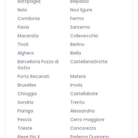
Battipaglia
Belpasso
Nola
Novi ligure
Corridonia
Fermo
Pavia
Sanremo
Macerata
Collevecchio
Tivoli
Berlino
Alghero
Biella
Barcellona Pozzo di
CastellanaGrotte
Gotto
Porto Recanati
Matera
Bruxelles
Imola
Chioggia
Castellabate
Sondrio
Trento
Pianiga
Alessandria
Pescia
Cerro maggiore
Trieste
Concorezzo
Riese Pio X
Paderno Dugnano