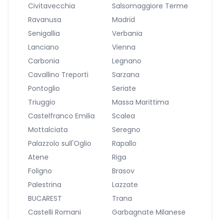
Civitavecchia
Salsomaggiore Terme
Ravanusa
Madrid
Senigallia
Verbania
Lanciano
Vienna
Carbonia
Legnano
Cavallino Treporti
Sarzana
Pontoglio
Seriate
Triuggio
Massa Marittima
Castelfranco Emilia
Scalea
Mottalciata
Seregno
Palazzolo sull'Oglio
Rapallo
Atene
Riga
Foligno
Brasov
Palestrina
Lazzate
BUCAREST
Trana
Castelli Romani
Garbagnate Milanese