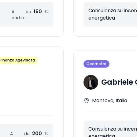
Consulenza su incenti
150
€
A
da
energetica
partire
Finanza Agevolata
Geometra
Gabriele 
Mantova, Italia
Consulenza su incenti
200
€
A
da
energetica