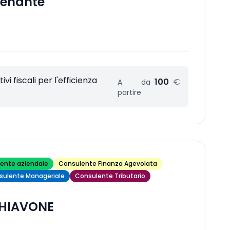
enante
vi fiscali per l'efficienza
100
€
A
da
partire
ente aziendale
Consulente Finanza Agevolata
sulente Manageriale
Consulente Tributario
CHIAVONE