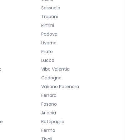
Sassuolo
Trapani
Rimini
Padova
Livorno
Prato
Lucca
o
Vibo Valentia
Codogno
Vairano Patenora
Ferrara
Fasano
Ariccia
re
Battipaglia
Fermo
Tivoli