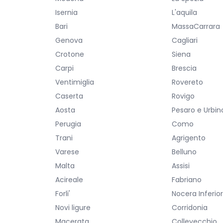
Isernia
L'aquila
Bari
MassaCarrara
Genova
Cagliari
Crotone
Siena
Carpi
Brescia
Ventimiglia
Rovereto
Caserta
Rovigo
Aosta
Pesaro e Urbin
Perugia
Como
Trani
Agrigento
Varese
Belluno
Malta
Assisi
Acireale
Fabriano
Forli'
Nocera Inferio
Novi ligure
Corridonia
Macerata
Collevecchio