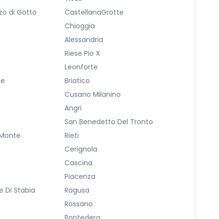
zo di Gotto
CastellanaGrotte
Chioggia
Alessandria
Riese Pio X
a
Leonforte
ne
Briatico
Cusano Milanino
Angri
San Benedetto Del Tronto
 Monte
Rieti
Cerignola
Cascina
Piacenza
 Di Stabia
Ragusa
Rossano
Pontedera