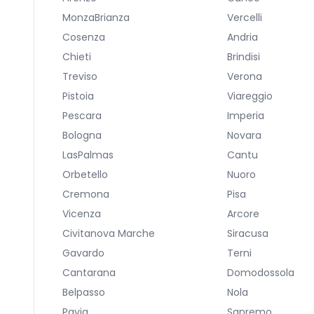
MonzaBrianza
Vercelli
Cosenza
Andria
Chieti
Brindisi
Treviso
Verona
Pistoia
Viareggio
Pescara
Imperia
Bologna
Novara
LasPalmas
Cantu
Orbetello
Nuoro
Cremona
Pisa
Vicenza
Arcore
Civitanova Marche
Siracusa
Gavardo
Terni
Cantarana
Domodossola
Belpasso
Nola
Pavia
Sanremo