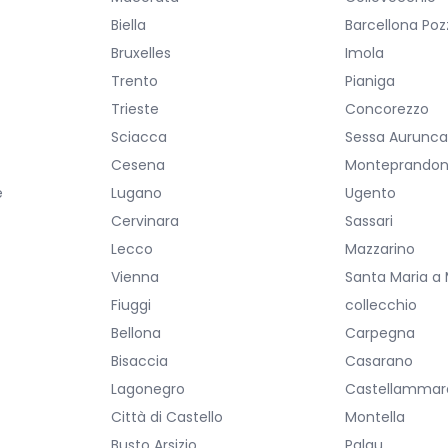
Biella
Barcellona Poz
Bruxelles
Imola
Trento
Pianiga
Trieste
Concorezzo
Sciacca
Sessa Aurunc
Cesena
Monteprando
e
Lugano
Ugento
Cervinara
Sassari
Lecco
Mazzarino
Vienna
Santa Maria a
Fiuggi
collecchio
Bellona
Carpegna
Bisaccia
Casarano
Lagonegro
Castellammare
Città di Castello
Montella
Busto Arsizio
Palau