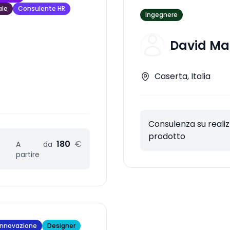
ale
Consulente HR
Ingegnere
David M
Caserta, Italia
Consulenza su reali
prodotto
180
€
A
da
partire
'innovazione
Designer