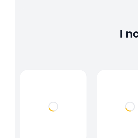
I n
Loading...
Loa