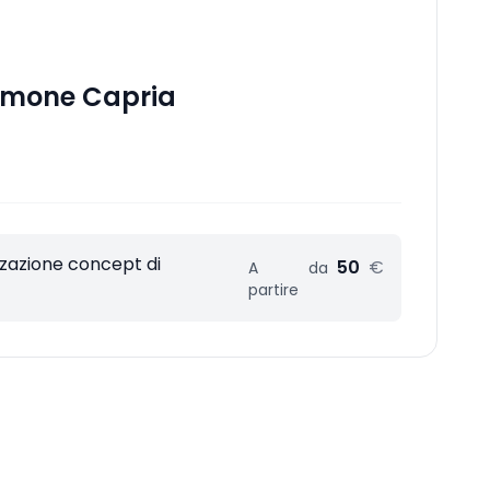
amone Capria
zzazione concept di
50
€
A
da
partire