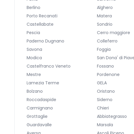
Berlino
Alghero
Porto Recanati
Matera
Castellabate
Sondrio
Pescia
Cerro maggiore
Paderno Dugnano
Colleferro
Savona
Foggia
Modica
San Dona' di Piav
Castelfranco Veneto
Fossano
Mestre
Pordenone
Lamezia Terme
GELA
Bolzano
Oristano
Roccadaspide
Siderno
Carmignano
Chieri
Grottaglie
Abbiategrasso
Guardavalle
Marsala
Aversa
Ascoli Piceno