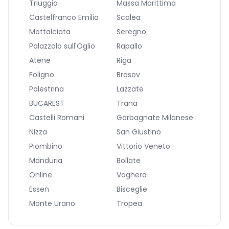
Triuggio
Massa Marittima
Castelfranco Emilia
Scalea
Mottalciata
Seregno
Palazzolo sull'Oglio
Rapallo
Atene
Riga
Foligno
Brasov
Palestrina
Lazzate
BUCAREST
Trana
Castelli Romani
Garbagnate Milanese
Nizza
San Giustino
Piombino
Vittorio Veneto
Manduria
Bollate
Online
Voghera
Essen
Bisceglie
Monte Urano
Tropea