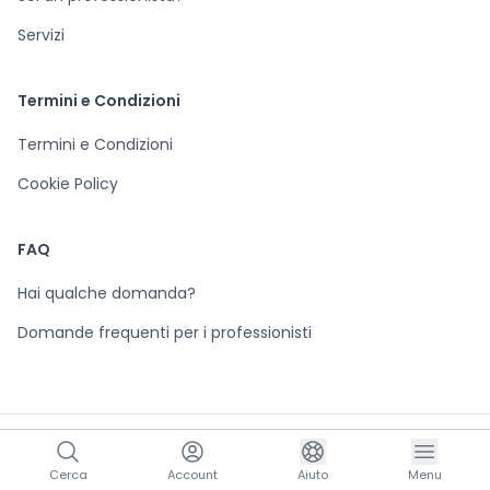
Servizi
Termini e Condizioni
Termini e Condizioni
Cookie Policy
FAQ
Hai qualche domanda?
Domande frequenti per i professionisti
© 2024 Consulente Ideale P.IVA 07257590823. Tutti i diritti riservati.
Cerca
Account
Aiuto
Menu