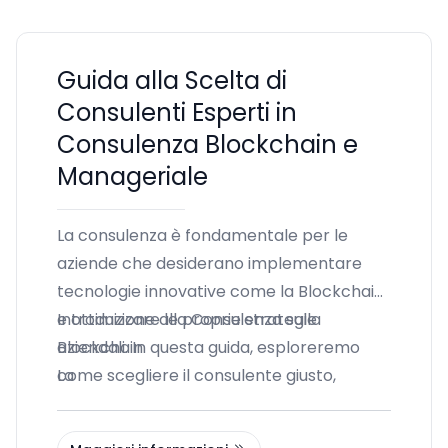
Guida alla Scelta di
Consulenti Esperti in
Consulenza Blockchain e
Manageriale
La consulenza è fondamentale per le
aziende che desiderano implementare
tecnologie innovative come la Blockchain
e ottimizzare le proprie strategie
Introduzione alla Consulenza sulla
aziendali. In questa guida, esploreremo
Blockchain
come scegliere il consulente giusto,
La
analizzando i vari aspetti della consulenza
sia sulla Blockchain che nella gestione