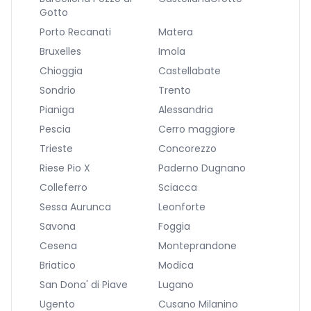
Gotto
Porto Recanati
Matera
Bruxelles
Imola
Chioggia
Castellabate
Sondrio
Trento
Pianiga
Alessandria
Pescia
Cerro maggiore
Trieste
Concorezzo
Riese Pio X
Paderno Dugnano
Colleferro
Sciacca
Sessa Aurunca
Leonforte
Savona
Foggia
Cesena
Monteprandone
Briatico
Modica
San Dona' di Piave
Lugano
Ugento
Cusano Milanino