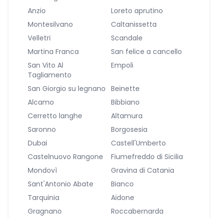
Anzio
Loreto aprutino
Montesilvano
Caltanissetta
Velletri
Scandale
Martina Franca
San felice a cancello
San Vito Al
Empoli
Tagliamento
San Giorgio su legnano
Beinette
Alcamo
Bibbiano
Cerretto langhe
Altamura
Saronno
Borgosesia
Dubai
Castell'Umberto
Castelnuovo Rangone
Fiumefreddo di Sicilia
Mondovì
Gravina di Catania
Sant'Antonio Abate
Bianco
Tarquinia
Aidone
Gragnano
Roccabernarda