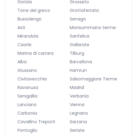
Gorizia
Grosseto
Torre del greco
Grottaferrata
Bussolengo
Senago
Asti
Monsummano terme
Mirandola
Sanfelice
Caorle
Gallarate
Marina di carrara
Tilburg
Alba
Barcellona
Giussano
Hamrun
Civitavecchia
Salsomaggiore Terme
Ravanusa
Madrid
Senigallia
Verbania
Lanciano
Vienna
Carbonia
Legnano
Cavallino Treporti
Sarzana
Pontoglio
Seriate