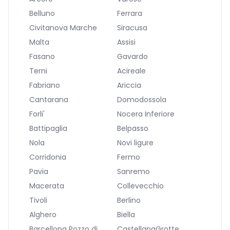
Belluno
Ferrara
Civitanova Marche
Siracusa
Malta
Assisi
Fasano
Gavardo
Terni
Acireale
Fabriano
Ariccia
Cantarana
Domodossola
Forli'
Nocera Inferiore
Battipaglia
Belpasso
Nola
Novi ligure
Corridonia
Fermo
Pavia
Sanremo
Macerata
Collevecchio
Tivoli
Berlino
Alghero
Biella
Barcellona Pozzo di
CastellanaGrotte