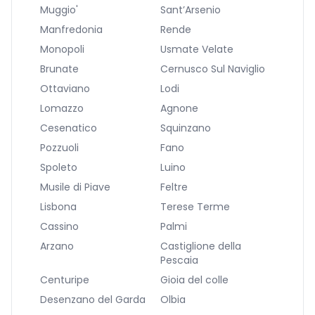
Muggio'
Sant’Arsenio
Manfredonia
Rende
Monopoli
Usmate Velate
Brunate
Cernusco Sul Naviglio
Ottaviano
Lodi
Lomazzo
Agnone
Cesenatico
Squinzano
Pozzuoli
Fano
Spoleto
Luino
Musile di Piave
Feltre
Lisbona
Terese Terme
Cassino
Palmi
Arzano
Castiglione della
Pescaia
Centuripe
Gioia del colle
Desenzano del Garda
Olbia