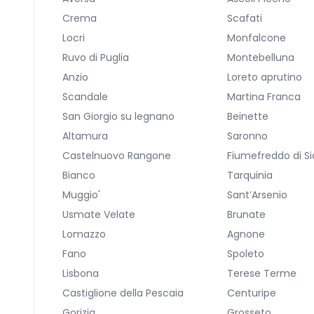
Crema
Scafati
Locri
Monfalcone
Ruvo di Puglia
Montebelluna
Anzio
Loreto aprutino
Scandale
Martina Franca
San Giorgio su legnano
Beinette
Altamura
Saronno
Castelnuovo Rangone
Fiumefreddo di Sic
Bianco
Tarquinia
Muggio'
Sant’Arsenio
Usmate Velate
Brunate
Lomazzo
Agnone
Fano
Spoleto
Lisbona
Terese Terme
Castiglione della Pescaia
Centuripe
Gorizia
Grosseto