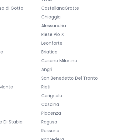
zo di Gotto
CastellanaGrotte
Chioggia
Alessandria
Riese Pio X
a
Leonforte
ne
Briatico
Cusano Milanino
Angri
San Benedetto Del Tronto
 Monte
Rieti
Cerignola
Cascina
Piacenza
 Di Stabia
Ragusa
Rossano
Pontedera