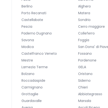
Berlino
Alghero
Porto Recanati
Matera
Castellabate
Sondrio
Pescia
Cerro maggiore
Paderno Dugnano
Colleferro
Savona
Foggia
Modica
San Dona' di Piav
Castelfranco Veneto
Fossano
Mestre
Pordenone
Lamezia Terme
GELA
Bolzano
Oristano
Roccadaspide
Siderno
Carmignano
Chieri
Grottaglie
Abbiategrasso
Guardavalle
Marsala
Aversa
Ascoli Piceno