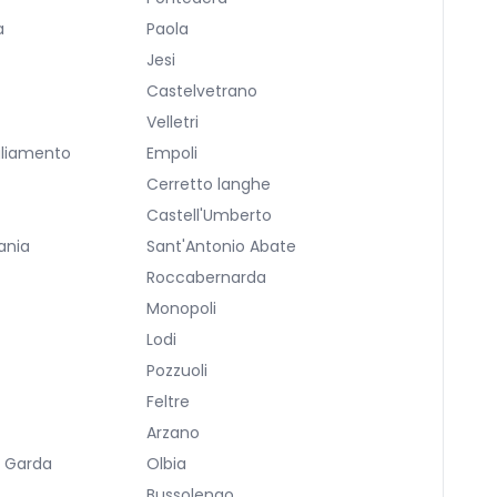
a
Paola
Jesi
Castelvetrano
Velletri
gliamento
Empoli
Cerretto langhe
Castell'Umberto
ania
Sant'Antonio Abate
Roccabernarda
Monopoli
Lodi
Pozzuoli
Feltre
Arzano
l Garda
Olbia
Bussolengo