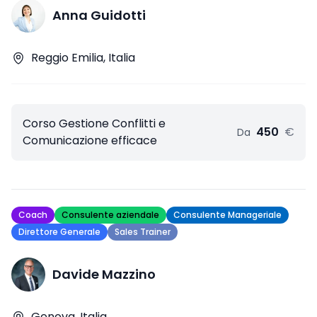
Anna Guidotti
Reggio Emilia, Italia
Corso Gestione Conflitti e
450
€
Da
Comunicazione efficace
Coach
Consulente aziendale
Consulente Manageriale
Direttore Generale
Sales Trainer
Davide Mazzino
Genova, Italia