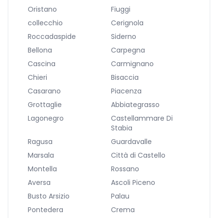
Oristano
Fiuggi
collecchio
Cerignola
Roccadaspide
Siderno
Bellona
Carpegna
Cascina
Carmignano
Chieri
Bisaccia
Casarano
Piacenza
Grottaglie
Abbiategrasso
Lagonegro
Castellammare Di
Stabia
Ragusa
Guardavalle
Marsala
Città di Castello
Montella
Rossano
Aversa
Ascoli Piceno
Busto Arsizio
Palau
Pontedera
Crema