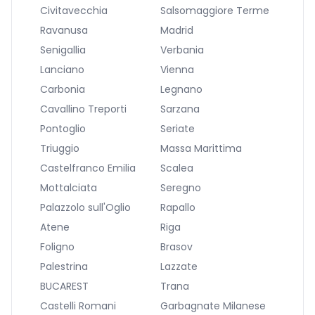
Civitavecchia
Salsomaggiore Terme
Ravanusa
Madrid
Senigallia
Verbania
Lanciano
Vienna
Carbonia
Legnano
Cavallino Treporti
Sarzana
Pontoglio
Seriate
Triuggio
Massa Marittima
Castelfranco Emilia
Scalea
Mottalciata
Seregno
Palazzolo sull'Oglio
Rapallo
Atene
Riga
Foligno
Brasov
Palestrina
Lazzate
BUCAREST
Trana
Castelli Romani
Garbagnate Milanese