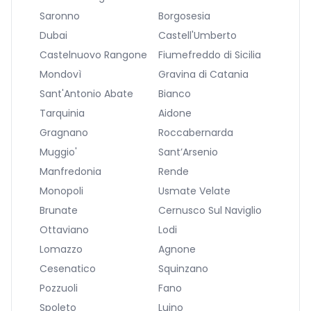
Saronno
Borgosesia
Dubai
Castell'Umberto
Castelnuovo Rangone
Fiumefreddo di Sicilia
Mondovì
Gravina di Catania
Sant'Antonio Abate
Bianco
Tarquinia
Aidone
Gragnano
Roccabernarda
Muggio'
Sant’Arsenio
Manfredonia
Rende
Monopoli
Usmate Velate
Brunate
Cernusco Sul Naviglio
Ottaviano
Lodi
Lomazzo
Agnone
Cesenatico
Squinzano
Pozzuoli
Fano
Spoleto
Luino