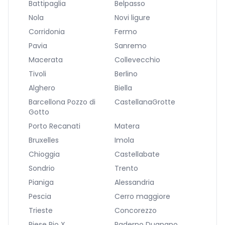
Battipaglia
Belpasso
Nola
Novi ligure
Corridonia
Fermo
Pavia
Sanremo
Macerata
Collevecchio
Tivoli
Berlino
Alghero
Biella
Barcellona Pozzo di
CastellanaGrotte
Gotto
Porto Recanati
Matera
Bruxelles
Imola
Chioggia
Castellabate
Sondrio
Trento
Pianiga
Alessandria
Pescia
Cerro maggiore
Trieste
Concorezzo
Riese Pio X
Paderno Dugnano