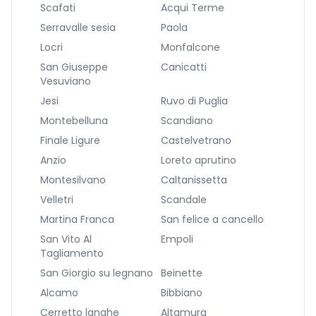
Scafati
Acqui Terme
Serravalle sesia
Paola
Locri
Monfalcone
San Giuseppe
Canicatti
Vesuviano
Jesi
Ruvo di Puglia
Montebelluna
Scandiano
Finale Ligure
Castelvetrano
Anzio
Loreto aprutino
Montesilvano
Caltanissetta
Velletri
Scandale
Martina Franca
San felice a cancello
San Vito Al
Empoli
Tagliamento
San Giorgio su legnano
Beinette
Alcamo
Bibbiano
Cerretto langhe
Altamura