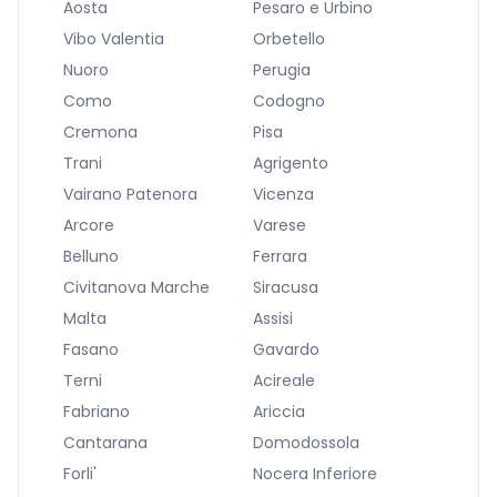
Aosta
Pesaro e Urbino
Vibo Valentia
Orbetello
Nuoro
Perugia
Como
Codogno
Cremona
Pisa
Trani
Agrigento
Vairano Patenora
Vicenza
Arcore
Varese
Belluno
Ferrara
Civitanova Marche
Siracusa
Malta
Assisi
Fasano
Gavardo
Terni
Acireale
Fabriano
Ariccia
Cantarana
Domodossola
Forli'
Nocera Inferiore