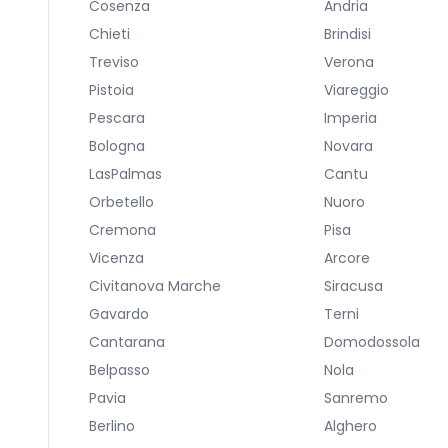
Cosenza
Andria
Chieti
Brindisi
Treviso
Verona
Pistoia
Viareggio
Pescara
Imperia
Bologna
Novara
LasPalmas
Cantu
Orbetello
Nuoro
Cremona
Pisa
Vicenza
Arcore
Civitanova Marche
Siracusa
Gavardo
Terni
Cantarana
Domodossola
Belpasso
Nola
Pavia
Sanremo
Berlino
Alghero