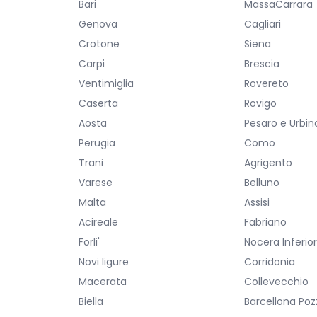
Bari
MassaCarrara
Genova
Cagliari
Crotone
Siena
Carpi
Brescia
Ventimiglia
Rovereto
Caserta
Rovigo
Aosta
Pesaro e Urbin
Perugia
Como
Trani
Agrigento
Varese
Belluno
Malta
Assisi
Acireale
Fabriano
Forli'
Nocera Inferio
Novi ligure
Corridonia
Macerata
Collevecchio
Biella
Barcellona Poz