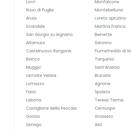
Locri
Monfalcone
Ruvo di Puglia
Montebelluna
Anzio
Loreto aprutino
Scandale
Martina Franca
San Giorgio su legnano
Beinette
Altamura
Saronno
Castelnuovo Rangone
Fiumefreddo di Sic
Bianco
Tarquinia
Muggio'
Sant’Arsenio
Usmate Velate
Brunate
Lomazzo
Agnone
Fano
Spoleto
Lisbona
Terese Terme
Castiglione della Pescaia
Centuripe
Gorizia
Grosseto
Senago
Asti