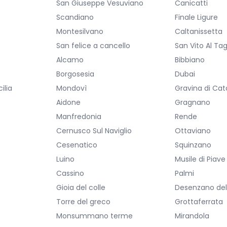
San Giuseppe Vesuviano
Canicatti
Scandiano
Finale Ligure
Montesilvano
Caltanissetta
San felice a cancello
San Vito Al Ta
Alcamo
Bibbiano
Borgosesia
Dubai
ilia
Mondovì
Gravina di Cat
Aidone
Gragnano
Manfredonia
Rende
Cernusco Sul Naviglio
Ottaviano
Cesenatico
Squinzano
Luino
Musile di Piave
Cassino
Palmi
Gioia del colle
Desenzano de
Torre del greco
Grottaferrata
Monsummano terme
Mirandola