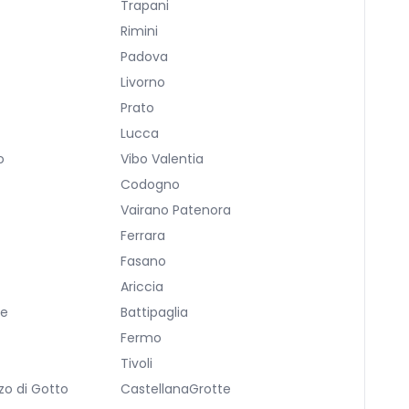
Trapani
Rimini
Padova
Livorno
Prato
Lucca
o
Vibo Valentia
Codogno
Vairano Patenora
Ferrara
Fasano
Ariccia
re
Battipaglia
Fermo
Tivoli
zo di Gotto
CastellanaGrotte