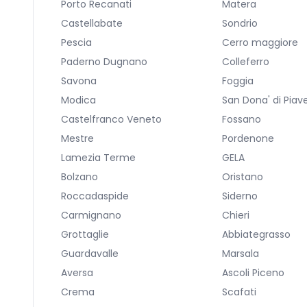
Porto Recanati
Matera
Castellabate
Sondrio
Pescia
Cerro maggiore
Paderno Dugnano
Colleferro
Savona
Foggia
Modica
San Dona' di Piav
Castelfranco Veneto
Fossano
Mestre
Pordenone
Lamezia Terme
GELA
Bolzano
Oristano
Roccadaspide
Siderno
Carmignano
Chieri
Grottaglie
Abbiategrasso
Guardavalle
Marsala
Aversa
Ascoli Piceno
Crema
Scafati