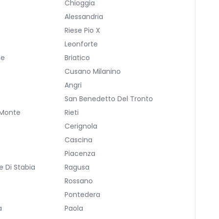
Chioggia
Alessandria
Riese Pio X
a
Leonforte
ne
Briatico
Cusano Milanino
Angri
San Benedetto Del Tronto
 Monte
Rieti
Cerignola
Cascina
Piacenza
 Di Stabia
Ragusa
Rossano
Pontedera
a
Paola