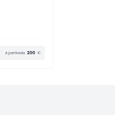
200
€
A partire
da