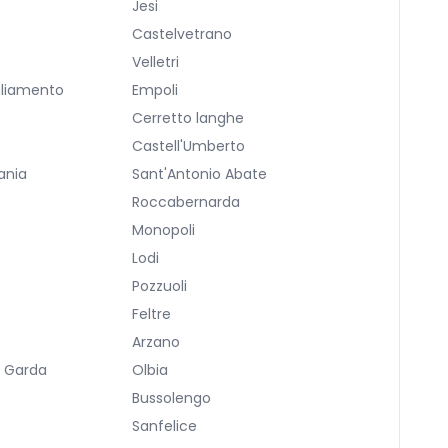
Jesi
Castelvetrano
Velletri
gliamento
Empoli
Cerretto langhe
Castell'Umberto
ania
Sant'Antonio Abate
Roccabernarda
Monopoli
Lodi
Pozzuoli
Feltre
Arzano
l Garda
Olbia
Bussolengo
Sanfelice