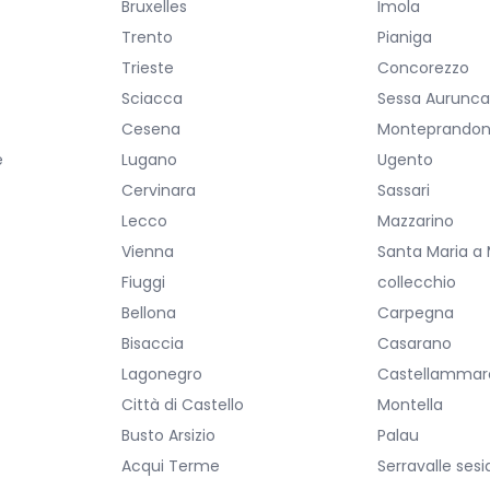
Bruxelles
Imola
Trento
Pianiga
Trieste
Concorezzo
Sciacca
Sessa Aurunc
Cesena
Monteprando
e
Lugano
Ugento
Cervinara
Sassari
Lecco
Mazzarino
Vienna
Santa Maria a
Fiuggi
collecchio
Bellona
Carpegna
Bisaccia
Casarano
Lagonegro
Castellammare
Città di Castello
Montella
Busto Arsizio
Palau
Acqui Terme
Serravalle sesi