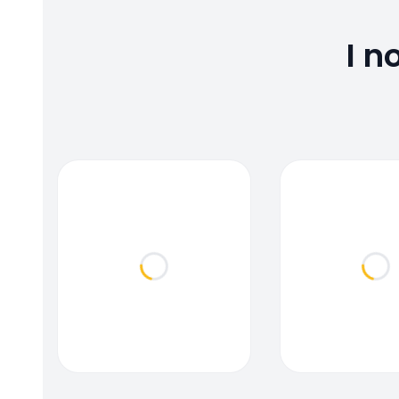
I n
Loading...
Loa