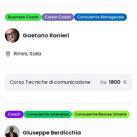
Business Coach
Career Coach
Consulente Manageriale
Gaetano Ranieri
Rimini, Italia
Corso Tecniche di comunicazione
1800
€
Da
Coach
Consulente aziendale
Consulente Risorse Umane
Giuseppe Berdicchia