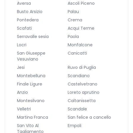
Aversa
Ascoli Piceno
Busto Arsizio
Palau
Pontedera
Crema
Scafati
Acqui Terme
Serravalle sesia
Paola
Locri
Monfalcone
San Giuseppe
Canicatti
Vesuviano
Jesi
Ruvo di Puglia
Montebelluna
Scandiano
Finale Ligure
Castelvetrano
Anzio
Loreto aprutino
Montesilvano
Caltanissetta
Velletri
Scandale
Martina Franca
San felice a cancello
San Vito Al
Empoli
Tagliamento