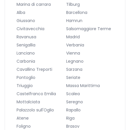
Marina di carrara
Tilburg
Alba
Barcellona
Giussano
Hamrun
Civitavecchia
Salsomaggiore Terme
Ravanusa
Madrid
Senigallia
Verbania
Lanciano
Vienna
Carbonia
Legnano
Cavallino Treporti
Sarzana
Pontoglio
Seriate
Triuggio
Massa Marittima
Castelfranco Emilia
Scalea
Mottalciata
Seregno
Palazzolo sull'Oglio
Rapallo
Atene
Riga
Foligno
Brasov