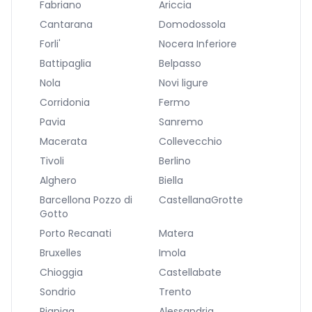
Fabriano
Ariccia
Cantarana
Domodossola
Forli'
Nocera Inferiore
Battipaglia
Belpasso
Nola
Novi ligure
Corridonia
Fermo
Pavia
Sanremo
Macerata
Collevecchio
Tivoli
Berlino
Alghero
Biella
Barcellona Pozzo di
CastellanaGrotte
Gotto
Porto Recanati
Matera
Bruxelles
Imola
Chioggia
Castellabate
Sondrio
Trento
Pianiga
Alessandria