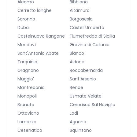
Alcamo
Bibbiano
Cerretto langhe
Altamura
Saronno
Borgosesia
Dubai
Castell'Umberto
Castelnuovo Rangone
Fiumefreddo di Sicilia
Mondovì
Gravina di Catania
Sant'Antonio Abate
Bianco
Tarquinia
Aidone
Gragnano
Roccabernarda
Muggio'
Sant’Arsenio
Manfredonia
Rende
Monopoli
Usmate Velate
Brunate
Cernusco Sul Naviglio
Ottaviano
Lodi
Lomazzo
Agnone
Cesenatico
Squinzano