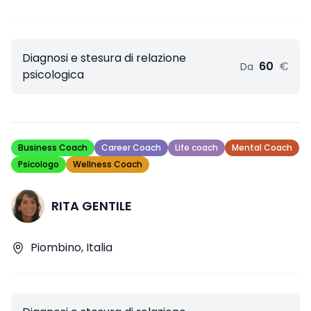
Diagnosi e stesura di relazione
60
€
Da
psicologica
Business Coach
Career Coach
Life coach
Mental Coach
Psicologo
Wellness Coach
RITA GENTILE
Piombino, Italia