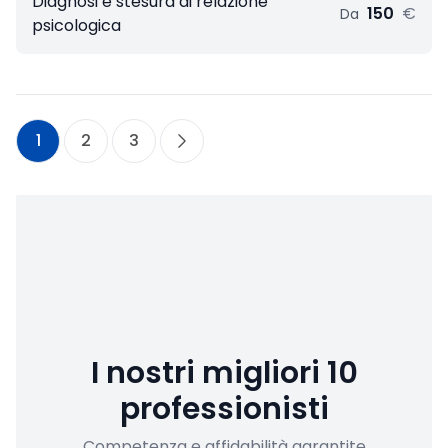
Diagnosi e stesura di relazione
150
€
Da
psicologica
1
2
3
I nostri migliori 10
professionisti
Competenza e affidabilità garantite