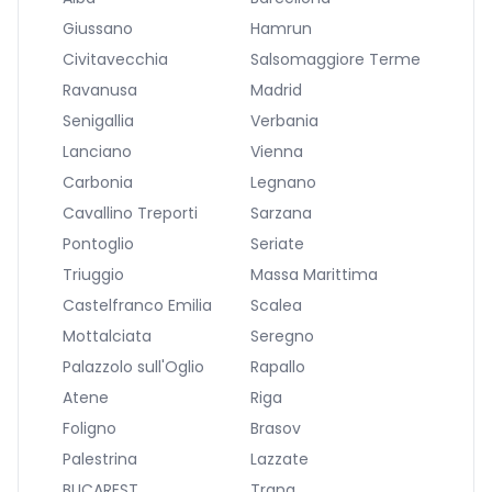
Giussano
Hamrun
Civitavecchia
Salsomaggiore Terme
Ravanusa
Madrid
Senigallia
Verbania
Lanciano
Vienna
Carbonia
Legnano
Cavallino Treporti
Sarzana
Pontoglio
Seriate
Triuggio
Massa Marittima
Castelfranco Emilia
Scalea
Mottalciata
Seregno
Palazzolo sull'Oglio
Rapallo
Atene
Riga
Foligno
Brasov
Palestrina
Lazzate
BUCAREST
Trana