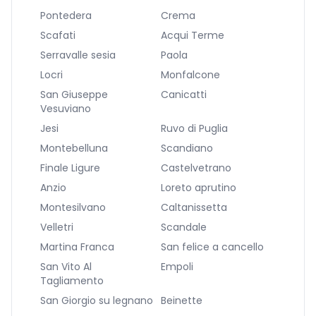
Pontedera
Crema
Scafati
Acqui Terme
Serravalle sesia
Paola
Locri
Monfalcone
San Giuseppe
Canicatti
Vesuviano
Jesi
Ruvo di Puglia
Montebelluna
Scandiano
Finale Ligure
Castelvetrano
Anzio
Loreto aprutino
Montesilvano
Caltanissetta
Velletri
Scandale
Martina Franca
San felice a cancello
San Vito Al
Empoli
Tagliamento
San Giorgio su legnano
Beinette