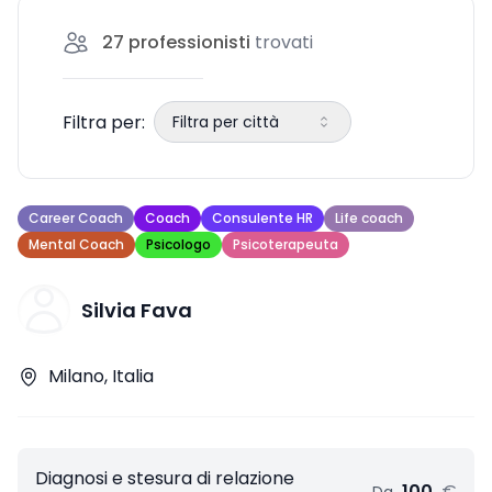
servizi che possono offrirti. In questa guida,
27
professionisti
trovati
esploreremo i diversi aspetti della
Filtra per:
Filtra per città
Career Coach
Coach
Consulente HR
Life coach
Mental Coach
Psicologo
Psicoterapeuta
Silvia Fava
Milano, Italia
Diagnosi e stesura di relazione
100
€