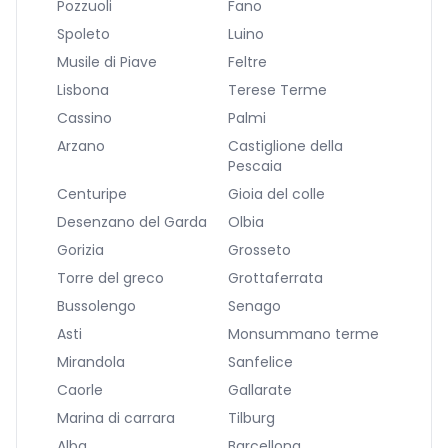
Pozzuoli
Fano
Spoleto
Luino
Musile di Piave
Feltre
Lisbona
Terese Terme
Cassino
Palmi
Arzano
Castiglione della
Pescaia
Centuripe
Gioia del colle
Desenzano del Garda
Olbia
Gorizia
Grosseto
Torre del greco
Grottaferrata
Bussolengo
Senago
Asti
Monsummano terme
Mirandola
Sanfelice
Caorle
Gallarate
Marina di carrara
Tilburg
Alba
Barcellona