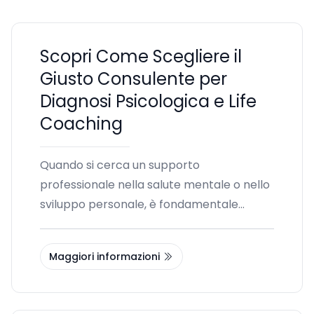
Scopri Come Scegliere il
Giusto Consulente per
Diagnosi Psicologica e Life
Coaching
Quando si cerca un supporto
professionale nella salute mentale o nello
sviluppo personale, è fondamentale
scegliere il consulente giusto. Che tu abbia
bisogno di una diagnosi psicologica o
Maggiori informazioni
desideri intraprendere un percorso di life
coaching, è essenziale essere informati
sulle differenze tra questi due ambiti e i