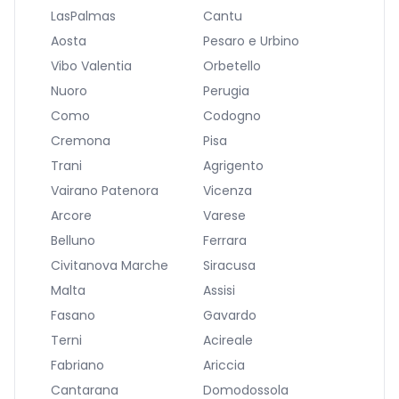
LasPalmas
Cantu
Aosta
Pesaro e Urbino
Vibo Valentia
Orbetello
Nuoro
Perugia
Como
Codogno
Cremona
Pisa
Trani
Agrigento
Vairano Patenora
Vicenza
Arcore
Varese
Belluno
Ferrara
Civitanova Marche
Siracusa
Malta
Assisi
Fasano
Gavardo
Terni
Acireale
Fabriano
Ariccia
Cantarana
Domodossola