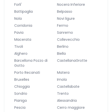
Forli'
Nocera Inferiore
Battipaglia
Belpasso
Nola
Novi ligure
Corridonia
Fermo
Pavia
Sanremo
Macerata
Collevecchio
Tivoli
Berlino
Alghero
Biella
Barcellona Pozzo di
CastellanaGrotte
Gotto
Porto Recanati
Matera
Bruxelles
Imola
Chioggia
Castellabate
Sondrio
Trento
Pianiga
Alessandria
Pescia
Cerro maggiore