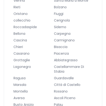
Vienna
Santa Maria a Monte
Rieti
Bolzano
Oristano
Fiuggi
collecchio
Cerignola
Roccadaspide
Siderno
Bellona
Carpegna
Cascina
Carmignano
Chieri
Bisaccia
Casarano
Piacenza
Grottaglie
Abbiategrasso
Lagonegro
Castellammare Di
Stabia
Ragusa
Guardavalle
Marsala
Città di Castello
Montella
Rossano
Aversa
Ascoli Piceno
Busto Arsizio
Palau