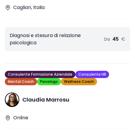
Cagliari, Italia
Diagnosi e stesura di relazione
45
€
Da
psicologica
Consulente Formazione Aziendale
Consulente HR
Mental Coach
Psicologo
Wellness Coach
Claudia Marrosu
Online