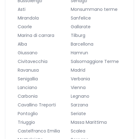
Bussolengo
Senago
Asti
Monsummano terme
Mirandola
Sanfelice
Caorle
Gallarate
Marina di carrara
Tilburg
Alba
Barcellona
Giussano
Hamrun
Civitavecchia
Salsomaggiore Terme
Ravanusa
Madrid
Senigallia
Verbania
Lanciano
Vienna
Carbonia
Legnano
Cavallino Treporti
Sarzana
Pontoglio
Seriate
Triuggio
Massa Marittima
Castelfranco Emilia
Scalea