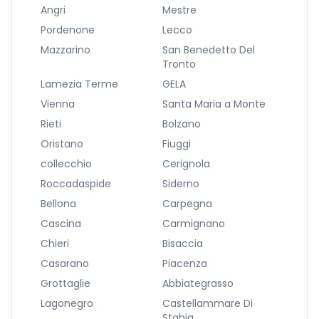
Angri
Mestre
Pordenone
Lecco
Mazzarino
San Benedetto Del
Tronto
Lamezia Terme
GELA
Vienna
Santa Maria a Monte
Rieti
Bolzano
Oristano
Fiuggi
collecchio
Cerignola
Roccadaspide
Siderno
Bellona
Carpegna
Cascina
Carmignano
Chieri
Bisaccia
Casarano
Piacenza
Grottaglie
Abbiategrasso
Lagonegro
Castellammare Di
Stabia