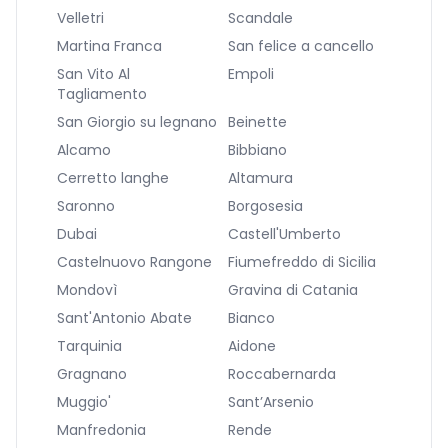
Velletri
Scandale
Martina Franca
San felice a cancello
San Vito Al
Empoli
Tagliamento
San Giorgio su legnano
Beinette
Alcamo
Bibbiano
Cerretto langhe
Altamura
Saronno
Borgosesia
Dubai
Castell'Umberto
Castelnuovo Rangone
Fiumefreddo di Sicilia
Mondovì
Gravina di Catania
Sant'Antonio Abate
Bianco
Tarquinia
Aidone
Gragnano
Roccabernarda
Muggio'
Sant’Arsenio
Manfredonia
Rende