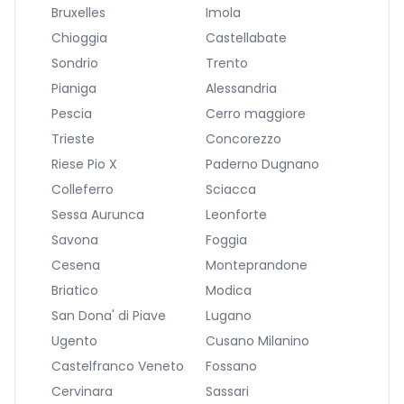
Bruxelles
Imola
Chioggia
Castellabate
Sondrio
Trento
Pianiga
Alessandria
Pescia
Cerro maggiore
Trieste
Concorezzo
Riese Pio X
Paderno Dugnano
Colleferro
Sciacca
Sessa Aurunca
Leonforte
Savona
Foggia
Cesena
Monteprandone
Briatico
Modica
San Dona' di Piave
Lugano
Ugento
Cusano Milanino
Castelfranco Veneto
Fossano
Cervinara
Sassari