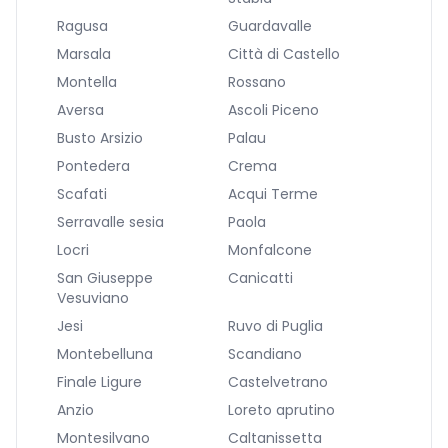
Ragusa
Guardavalle
Marsala
Città di Castello
Montella
Rossano
Aversa
Ascoli Piceno
Busto Arsizio
Palau
Pontedera
Crema
Scafati
Acqui Terme
Serravalle sesia
Paola
Locri
Monfalcone
San Giuseppe
Canicatti
Vesuviano
Jesi
Ruvo di Puglia
Montebelluna
Scandiano
Finale Ligure
Castelvetrano
Anzio
Loreto aprutino
Montesilvano
Caltanissetta