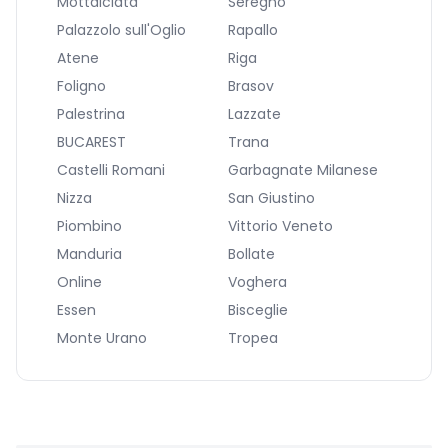
Mottalciata
Seregno
Palazzolo sull'Oglio
Rapallo
Atene
Riga
Foligno
Brasov
Palestrina
Lazzate
BUCAREST
Trana
Castelli Romani
Garbagnate Milanese
Nizza
San Giustino
Piombino
Vittorio Veneto
Manduria
Bollate
Online
Voghera
Essen
Bisceglie
Monte Urano
Tropea