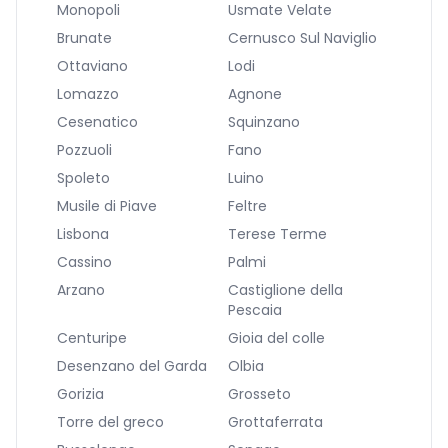
Monopoli
Usmate Velate
Brunate
Cernusco Sul Naviglio
Ottaviano
Lodi
Lomazzo
Agnone
Cesenatico
Squinzano
Pozzuoli
Fano
Spoleto
Luino
Musile di Piave
Feltre
Lisbona
Terese Terme
Cassino
Palmi
Arzano
Castiglione della
Pescaia
Centuripe
Gioia del colle
Desenzano del Garda
Olbia
Gorizia
Grosseto
Torre del greco
Grottaferrata