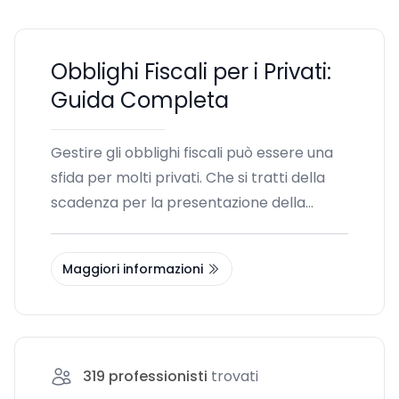
Obblighi Fiscali per i Privati:
Guida Completa
Gestire gli obblighi fiscali può essere una
sfida per molti privati. Che si tratti della
scadenza per la presentazione della
dichiarazione dei redditi, della raccolta
della documentazione necessaria, o della
Maggiori informazioni
comprensione delle deduzioni e detrazioni
fiscali, avere una guida chiara e
dettagliata è fondamentale. In questa
sezione, esploreremo tutto ciò che è
319
professionisti
trovati
necessario sapere per affrontare al