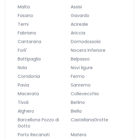
Malta
Assisi
Fasano
Gavardo
Terni
Acireale
Fabriano
Ariccia
Cantarana
Domodossola
Forli'
Nocera Inferiore
Battipaglia
Belpasso
Nola
Novi ligure
Corridonia
Fermo
Pavia
Sanremo
Macerata
Collevecchio
Tivoli
Berlino
Alghero
Biella
Barcellona Pozzo di
CastellanaGrotte
Gotto
Porto Recanati
Matera