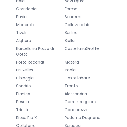
Nola
Novi ligure
Corridonia
Fermo
Pavia
Sanremo
Macerata
Collevecchio
Tivoli
Berlino
Alghero
Biella
Barcellona Pozzo di
CastellanaGrotte
Gotto
Porto Recanati
Matera
Bruxelles
Imola
Chioggia
Castellabate
Sondrio
Trento
Pianiga
Alessandria
Pescia
Cerro maggiore
Trieste
Concorezzo
Riese Pio X
Paderno Dugnano
Colleferro
Sciacca