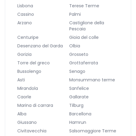
Lisbona
Terese Terme
Cassino
Palmi
Arzano
Castiglione della
Pescaia
Centuripe
Gioia del colle
Desenzano del Garda
Olbia
Gorizia
Grosseto
Torre del greco
Grottaferrata
Bussolengo
Senago
Asti
Monsummano terme
Mirandola
Sanfelice
Caorle
Gallarate
Marina di carrara
Tilburg
Alba
Barcellona
Giussano
Hamrun
Civitavecchia
Salsomaggiore Terme