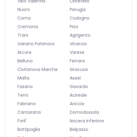
Vibo Valentia
Orbetello
Nuoro
Perugia
Como
Codogno
Cremona
Pisa
Trani
Agrigento
Vairano Patenora
Vicenza
Arcore
Varese
Belluno
Ferrara
Civitanova Marche
Siracusa
Malta
Assisi
Fasano
Gavardo
Terni
Acireale
Fabriano
Ariccia
Cantarana
Domodossola
Forli'
Nocera Inferiore
Battipaglia
Belpasso