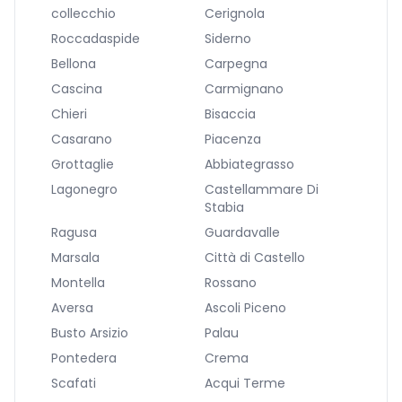
collecchio
Cerignola
Roccadaspide
Siderno
Bellona
Carpegna
Cascina
Carmignano
Chieri
Bisaccia
Casarano
Piacenza
Grottaglie
Abbiategrasso
Lagonegro
Castellammare Di
Stabia
Ragusa
Guardavalle
Marsala
Città di Castello
Montella
Rossano
Aversa
Ascoli Piceno
Busto Arsizio
Palau
Pontedera
Crema
Scafati
Acqui Terme