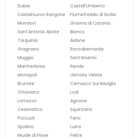
Dubai
Castell'Umberto
Castelnuovo Rangone
Fiumefreddo di Sicilia
Mondovì
Gravina di Catania
Sant'Antonio Abate
Bianco
Tarquinia
Aidone
Gragnano
Roccabernarda
Muggio'
Sant’Arsenio
Manfredonia
Rende
Monopoli
Usmate Velate
Brunate
Cernusco Sul Naviglio
Ottaviano
Lodi
Lomazzo
Agnone
Cesenatico
Squinzano
Pozzuoli
Fano
Spoleto
Luino
Musile di Piave
Feltre