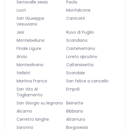
Serravalle sesia
Paola
Locri
Monfalcone
San Giuseppe
Canicatti
Vesuviano
Jesi
Ruvo di Puglia
Montebelluna
Scandiano
Finale Ligure
Castelvetrano
Anzio
Loreto aprutino
Montesilvano
Caltanissetta
Velletri
Scandale
Martina Franca
San felice a cancello
San Vito Al
Empoli
Tagliamento
San Giorgio su legnano
Beinette
Alcamo
Bibbiano
Cerretto langhe
Altamura
Saronno
Borgosesia