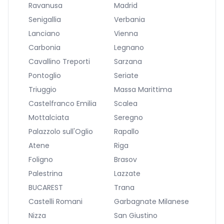
Ravanusa
Madrid
Senigallia
Verbania
Lanciano
Vienna
Carbonia
Legnano
Cavallino Treporti
Sarzana
Pontoglio
Seriate
Triuggio
Massa Marittima
Castelfranco Emilia
Scalea
Mottalciata
Seregno
Palazzolo sull'Oglio
Rapallo
Atene
Riga
Foligno
Brasov
Palestrina
Lazzate
BUCAREST
Trana
Castelli Romani
Garbagnate Milanese
Nizza
San Giustino