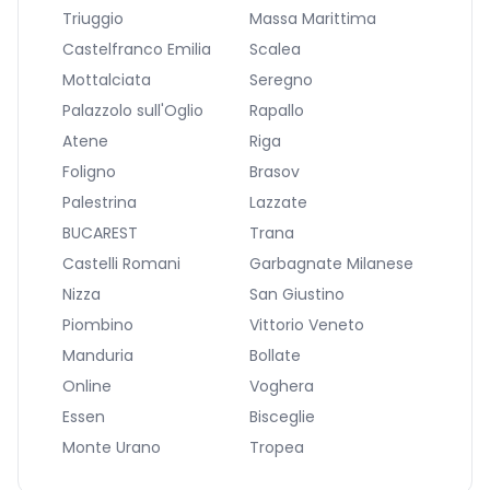
Triuggio
Massa Marittima
Castelfranco Emilia
Scalea
Mottalciata
Seregno
Palazzolo sull'Oglio
Rapallo
Atene
Riga
Foligno
Brasov
Palestrina
Lazzate
BUCAREST
Trana
Castelli Romani
Garbagnate Milanese
Nizza
San Giustino
Piombino
Vittorio Veneto
Manduria
Bollate
Online
Voghera
Essen
Bisceglie
Monte Urano
Tropea