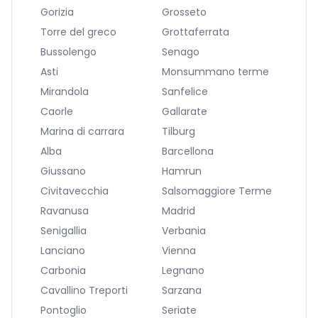
Gorizia
Grosseto
Torre del greco
Grottaferrata
Bussolengo
Senago
Asti
Monsummano terme
Mirandola
Sanfelice
Caorle
Gallarate
Marina di carrara
Tilburg
Alba
Barcellona
Giussano
Hamrun
Civitavecchia
Salsomaggiore Terme
Ravanusa
Madrid
Senigallia
Verbania
Lanciano
Vienna
Carbonia
Legnano
Cavallino Treporti
Sarzana
Pontoglio
Seriate