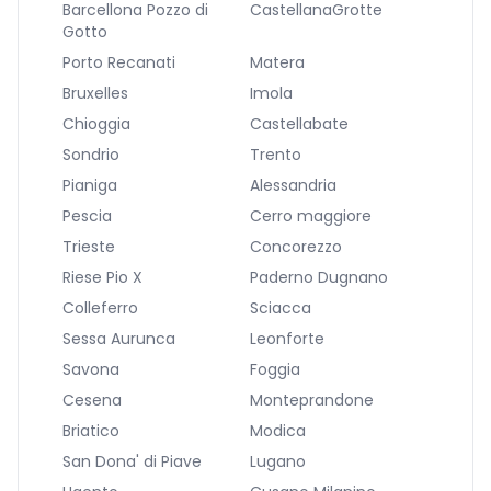
Barcellona Pozzo di
CastellanaGrotte
Gotto
Porto Recanati
Matera
Bruxelles
Imola
Chioggia
Castellabate
Sondrio
Trento
Pianiga
Alessandria
Pescia
Cerro maggiore
Trieste
Concorezzo
Riese Pio X
Paderno Dugnano
Colleferro
Sciacca
Sessa Aurunca
Leonforte
Savona
Foggia
Cesena
Monteprandone
Briatico
Modica
San Dona' di Piave
Lugano