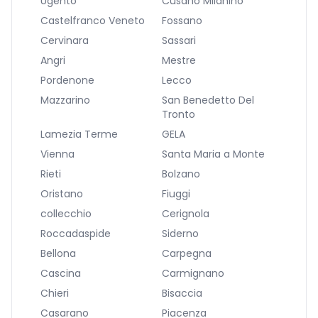
Ugento
Cusano Milanino
Castelfranco Veneto
Fossano
Cervinara
Sassari
Angri
Mestre
Pordenone
Lecco
Mazzarino
San Benedetto Del
Tronto
Lamezia Terme
GELA
Vienna
Santa Maria a Monte
Rieti
Bolzano
Oristano
Fiuggi
collecchio
Cerignola
Roccadaspide
Siderno
Bellona
Carpegna
Cascina
Carmignano
Chieri
Bisaccia
Casarano
Piacenza