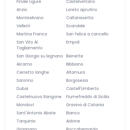
Finale Ligure
Castelvetrano
Anzio
Loreto aprutino
Montesilvano
Caltanissetta
Velletri
Scandale
Martina Franca
San felice a cancello
San Vito Al
Empoli
Tagliamento
San Giorgio su legnano
Beinette
Alcamo
Bibbiano
Cerretto langhe
Altamura
Saronno
Borgosesia
Dubai
Castell'Umberto
Castelnuovo Rangone
Fiumefreddo di Sicilia
Mondovì
Gravina di Catania
Sant'Antonio Abate
Bianco
Tarquinia
Aidone
Gragnano
Roccabernarda