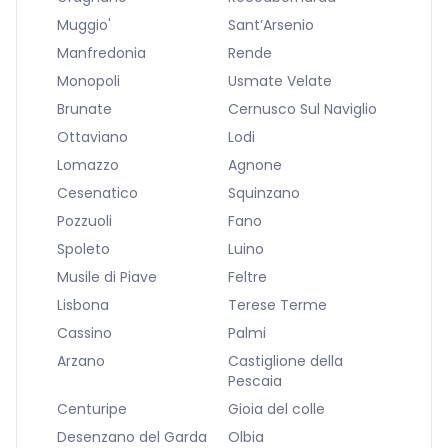
Muggio'
Sant’Arsenio
Manfredonia
Rende
Monopoli
Usmate Velate
Brunate
Cernusco Sul Naviglio
Ottaviano
Lodi
Lomazzo
Agnone
Cesenatico
Squinzano
Pozzuoli
Fano
Spoleto
Luino
Musile di Piave
Feltre
Lisbona
Terese Terme
Cassino
Palmi
Arzano
Castiglione della
Pescaia
Centuripe
Gioia del colle
Desenzano del Garda
Olbia