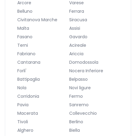
Arcore
Varese
Belluno
Ferrara
Civitanova Marche
Siracusa
Malta
Assisi
Fasano
Gavardo
Terni
Acireale
Fabriano
Ariccia
Cantarana
Domodossola
Forli'
Nocera Inferiore
Battipaglia
Belpasso
Nola
Novi ligure
Corridonia
Fermo
Pavia
Sanremo
Macerata
Collevecchio
Tivoli
Berlino
Alghero
Biella