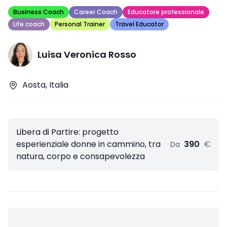
Business Coach
Career Coach
Educatore professionale
Life coach
Personal Trainer
Travel Educator
Luisa Veronica Rosso
Aosta, Italia
Libera di Partire: progetto
esperienziale donne in cammino, tra
390
€
Da
natura, corpo e consapevolezza