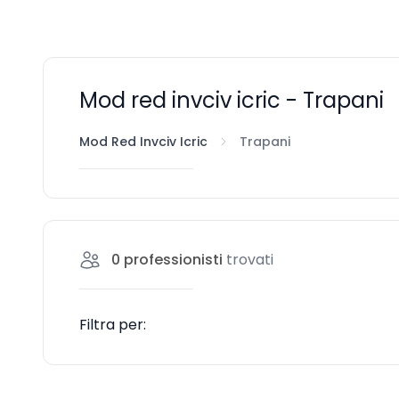
Mod red invciv icric - Trapani
Mod Red Invciv Icric
Trapani
0
professionisti
trovati
Filtra per: