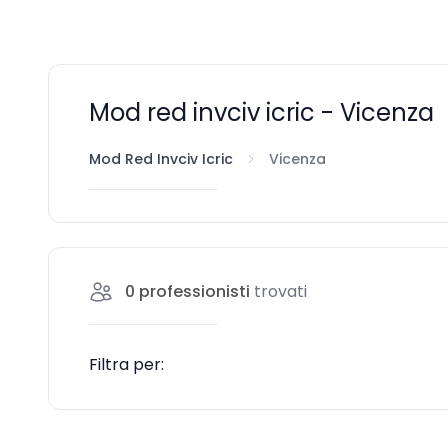
Mod red invciv icric - Vicenza
Mod Red Invciv Icric
Vicenza
0
professionisti
trovati
Filtra per: