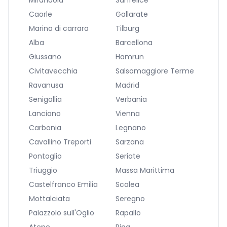
Mirandola
Sanfelice
Caorle
Gallarate
Marina di carrara
Tilburg
Alba
Barcellona
Giussano
Hamrun
Civitavecchia
Salsomaggiore Terme
Ravanusa
Madrid
Senigallia
Verbania
Lanciano
Vienna
Carbonia
Legnano
Cavallino Treporti
Sarzana
Pontoglio
Seriate
Triuggio
Massa Marittima
Castelfranco Emilia
Scalea
Mottalciata
Seregno
Palazzolo sull'Oglio
Rapallo