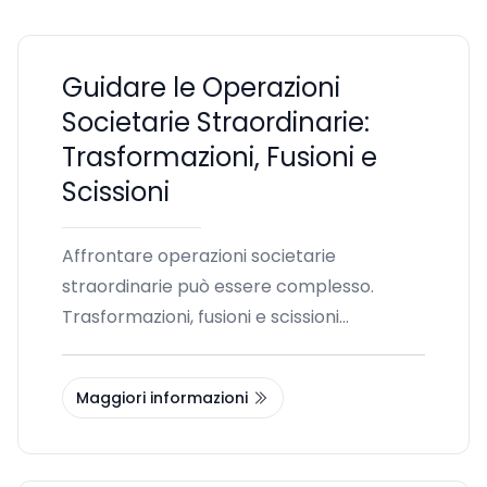
Guidare le Operazioni
Societarie Straordinarie:
Trasformazioni, Fusioni e
Scissioni
Affrontare operazioni societarie
straordinarie può essere complesso.
Trasformazioni, fusioni e scissioni
richiedono una pianificazione attenta e
una profonda conoscenza delle
Maggiori informazioni
normative vigenti. Scegliere il consulente
giusto per queste operazioni è
fondamentale per garantire il successo e