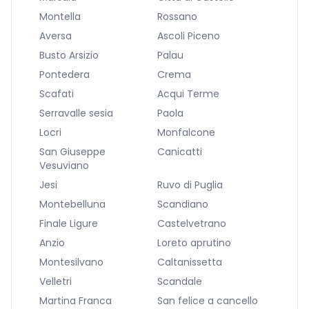
Montella
Rossano
Aversa
Ascoli Piceno
Busto Arsizio
Palau
Pontedera
Crema
Scafati
Acqui Terme
Serravalle sesia
Paola
Locri
Monfalcone
San Giuseppe
Canicatti
Vesuviano
Jesi
Ruvo di Puglia
Montebelluna
Scandiano
Finale Ligure
Castelvetrano
Anzio
Loreto aprutino
Montesilvano
Caltanissetta
Velletri
Scandale
Martina Franca
San felice a cancello