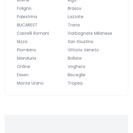
Atene
Riga
Foligno
Brasov
Palestrina
Lazzate
BUCAREST
Trana
Castelli Romani
Garbagnate Milanese
Nizza
San Giustino
Piombino
Vittorio Veneto
Manduria
Bollate
Online
Voghera
Essen
Bisceglie
Monte Urano
Tropea