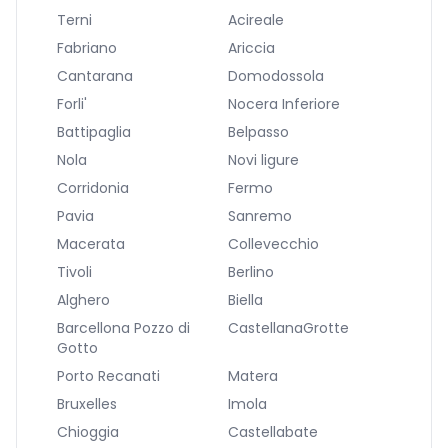
Terni
Acireale
Fabriano
Ariccia
Cantarana
Domodossola
Forli'
Nocera Inferiore
Battipaglia
Belpasso
Nola
Novi ligure
Corridonia
Fermo
Pavia
Sanremo
Macerata
Collevecchio
Tivoli
Berlino
Alghero
Biella
Barcellona Pozzo di
CastellanaGrotte
Gotto
Porto Recanati
Matera
Bruxelles
Imola
Chioggia
Castellabate