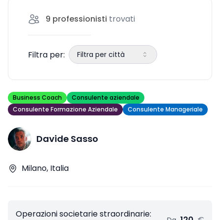
la conformità legale. Qui di seguito,
9
professionisti
trovati
esploreremo i diversi tipi di operazioni
societarie e perché la
Filtra per:
Filtra per città
Business Coach
Consulente aziendale
Consulente Formazione Aziendale
Consulente Manageriale
Davide Sasso
Milano, Italia
Operazioni societarie straordinarie:
120
€