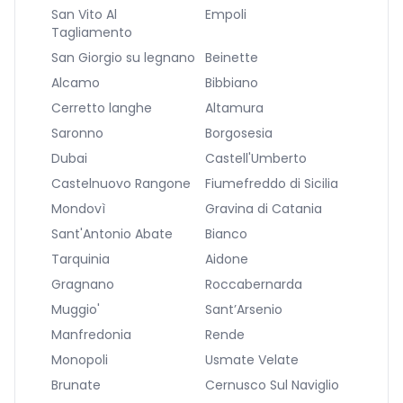
San Vito Al
Empoli
Tagliamento
San Giorgio su legnano
Beinette
Alcamo
Bibbiano
Cerretto langhe
Altamura
Saronno
Borgosesia
Dubai
Castell'Umberto
Castelnuovo Rangone
Fiumefreddo di Sicilia
Mondovì
Gravina di Catania
Sant'Antonio Abate
Bianco
Tarquinia
Aidone
Gragnano
Roccabernarda
Muggio'
Sant’Arsenio
Manfredonia
Rende
Monopoli
Usmate Velate
Brunate
Cernusco Sul Naviglio