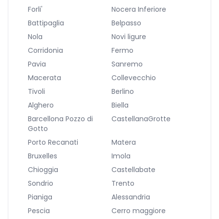
Forli'
Nocera Inferiore
Battipaglia
Belpasso
Nola
Novi ligure
Corridonia
Fermo
Pavia
Sanremo
Macerata
Collevecchio
Tivoli
Berlino
Alghero
Biella
Barcellona Pozzo di
CastellanaGrotte
Gotto
Porto Recanati
Matera
Bruxelles
Imola
Chioggia
Castellabate
Sondrio
Trento
Pianiga
Alessandria
Pescia
Cerro maggiore