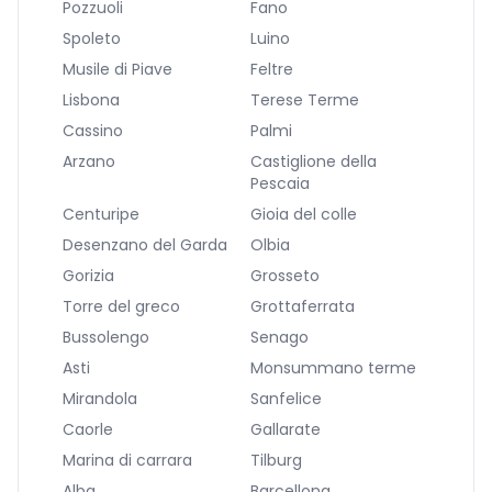
Pozzuoli
Fano
Spoleto
Luino
Musile di Piave
Feltre
Lisbona
Terese Terme
Cassino
Palmi
Arzano
Castiglione della
Pescaia
Centuripe
Gioia del colle
Desenzano del Garda
Olbia
Gorizia
Grosseto
Torre del greco
Grottaferrata
Bussolengo
Senago
Asti
Monsummano terme
Mirandola
Sanfelice
Caorle
Gallarate
Marina di carrara
Tilburg
Alba
Barcellona