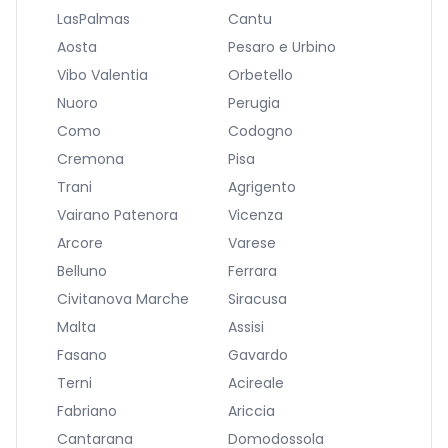
LasPalmas
Cantu
Aosta
Pesaro e Urbino
Vibo Valentia
Orbetello
Nuoro
Perugia
Como
Codogno
Cremona
Pisa
Trani
Agrigento
Vairano Patenora
Vicenza
Arcore
Varese
Belluno
Ferrara
Civitanova Marche
Siracusa
Malta
Assisi
Fasano
Gavardo
Terni
Acireale
Fabriano
Ariccia
Cantarana
Domodossola