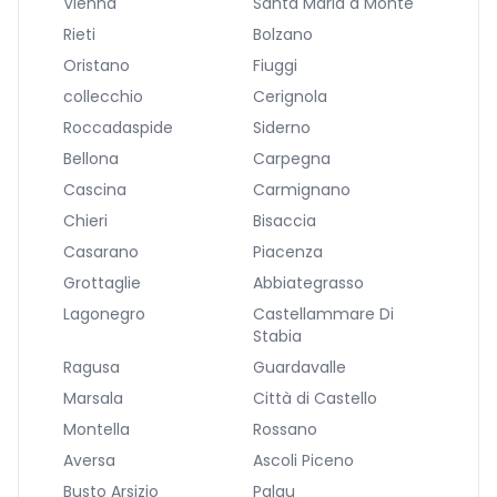
Vienna
Santa Maria a Monte
Rieti
Bolzano
Oristano
Fiuggi
collecchio
Cerignola
Roccadaspide
Siderno
Bellona
Carpegna
Cascina
Carmignano
Chieri
Bisaccia
Casarano
Piacenza
Grottaglie
Abbiategrasso
Lagonegro
Castellammare Di
Stabia
Ragusa
Guardavalle
Marsala
Città di Castello
Montella
Rossano
Aversa
Ascoli Piceno
Busto Arsizio
Palau