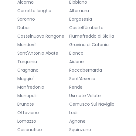
Alcamo
Bibbiano
Cerretto langhe
Altamura
Saronno
Borgosesia
Dubai
Castell'Umberto
Castelnuovo Rangone
Fiumefreddo di Sicilia
Mondovì
Gravina di Catania
Sant'Antonio Abate
Bianco
Tarquinia
Aidone
Gragnano
Roccabernarda
Muggio'
Sant’Arsenio
Manfredonia
Rende
Monopoli
Usmate Velate
Brunate
Cernusco Sul Naviglio
Ottaviano
Lodi
Lomazzo
Agnone
Cesenatico
Squinzano