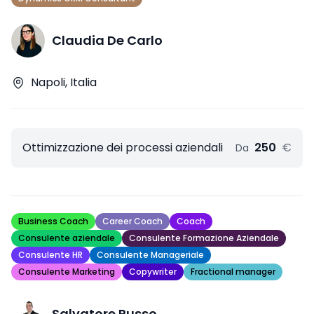
Claudia De Carlo
Napoli, Italia
Ottimizzazione dei processi aziendali
250
€
Da
Business Coach
Career Coach
Coach
Consulente aziendale
Consulente Formazione Aziendale
Consulente HR
Consulente Manageriale
Consulente Marketing
Copywriter
Fractional manager
Salvatore Russo