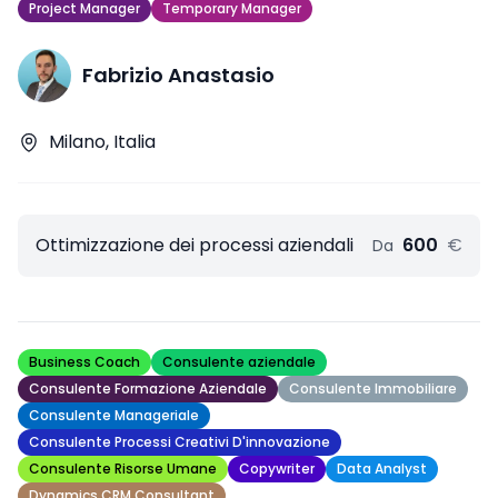
Project Manager
Temporary Manager
Fabrizio Anastasio
Milano, Italia
Ottimizzazione dei processi aziendali
600
€
Da
Business Coach
Consulente aziendale
Consulente Formazione Aziendale
Consulente Immobiliare
Consulente Manageriale
Consulente Processi Creativi D'innovazione
Consulente Risorse Umane
Copywriter
Data Analyst
Dynamics CRM Consultant