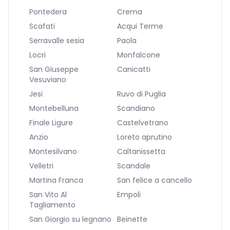
Pontedera
Crema
Scafati
Acqui Terme
Serravalle sesia
Paola
Locri
Monfalcone
San Giuseppe
Canicatti
Vesuviano
Jesi
Ruvo di Puglia
Montebelluna
Scandiano
Finale Ligure
Castelvetrano
Anzio
Loreto aprutino
Montesilvano
Caltanissetta
Velletri
Scandale
Martina Franca
San felice a cancello
San Vito Al
Empoli
Tagliamento
San Giorgio su legnano
Beinette