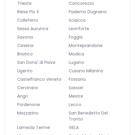
Trieste
Concorezzo
Riese Pio X
Paderno Dugnano
Colleferro
Sciacca
Sessa Aurunca
Leonforte
Savona
Foggia
Cesena
Monteprandone
Briatico
Modica
San Dona' di Piave
Lugano
Ugento
Cusano Milanino
Castelfranco Veneto
Fossano
Cervinara
Sassari
Angri
Mestre
Pordenone
Lecco
Mazzarino
San Benedetto Del
Tronto
Lamezia Terme
GELA