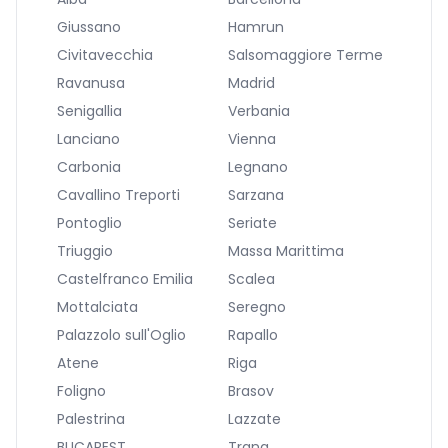
Giussano
Hamrun
Civitavecchia
Salsomaggiore Terme
Ravanusa
Madrid
Senigallia
Verbania
Lanciano
Vienna
Carbonia
Legnano
Cavallino Treporti
Sarzana
Pontoglio
Seriate
Triuggio
Massa Marittima
Castelfranco Emilia
Scalea
Mottalciata
Seregno
Palazzolo sull'Oglio
Rapallo
Atene
Riga
Foligno
Brasov
Palestrina
Lazzate
BUCAREST
Trana