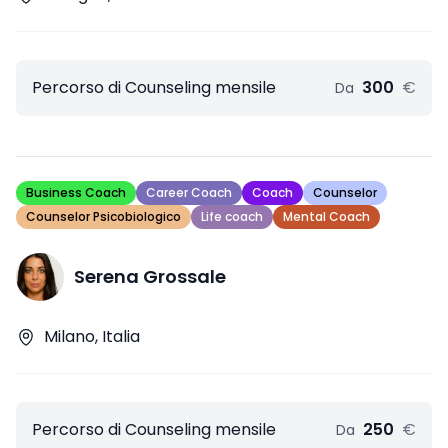
Percorso di Counseling mensile
300
€
Da
Business Coach
Career Coach
Coach
Counselor
Counselor Psicobiologico
Life coach
Mental Coach
Serena Grossale
Milano, Italia
Percorso di Counseling mensile
250
€
Da