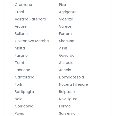
Cremona
Pisa
Trani
Agrigento
Vairano Patenora
Vicenza
Arcore
Varese
Belluno
Ferrara
Civitanova Marche
Siracusa
Malta
Assisi
Fasano
Gavardo
Terni
Acireale
Fabriano
Ariccia
Cantarana
Domodossola
Forli'
Nocera Inferiore
Battipaglia
Belpasso
Nola
Novi ligure
Corridonia
Fermo
Pavia
Sanremo