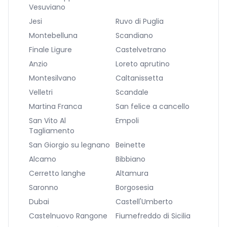
Vesuviano
Jesi
Ruvo di Puglia
Montebelluna
Scandiano
Finale Ligure
Castelvetrano
Anzio
Loreto aprutino
Montesilvano
Caltanissetta
Velletri
Scandale
Martina Franca
San felice a cancello
San Vito Al
Empoli
Tagliamento
San Giorgio su legnano
Beinette
Alcamo
Bibbiano
Cerretto langhe
Altamura
Saronno
Borgosesia
Dubai
Castell'Umberto
Castelnuovo Rangone
Fiumefreddo di Sicilia