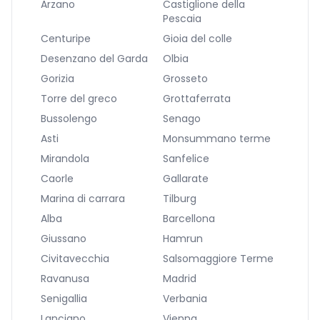
Arzano
Castiglione della
Pescaia
Centuripe
Gioia del colle
Desenzano del Garda
Olbia
Gorizia
Grosseto
Torre del greco
Grottaferrata
Bussolengo
Senago
Asti
Monsummano terme
Mirandola
Sanfelice
Caorle
Gallarate
Marina di carrara
Tilburg
Alba
Barcellona
Giussano
Hamrun
Civitavecchia
Salsomaggiore Terme
Ravanusa
Madrid
Senigallia
Verbania
Lanciano
Vienna