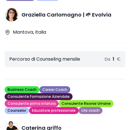
Graziella Carlomagno | 🌱 Evolvia
Mantova, Italia
Percorso di Counseling mensile
1
€
Da
Business Coach
Career Coach
Consulente Formazione Aziendale
Consulente prima infanzia
Consulente Risorse Umane
Counselor
Educatore professionale
Life coach
Caterina griffo