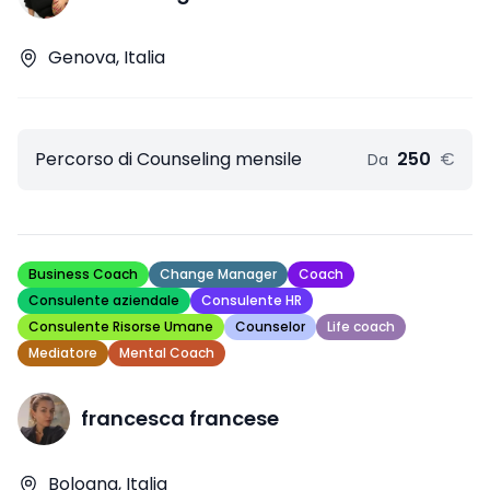
Genova, Italia
Percorso di Counseling mensile
250
€
Da
Business Coach
Change Manager
Coach
Consulente aziendale
Consulente HR
Consulente Risorse Umane
Counselor
Life coach
Mediatore
Mental Coach
francesca francese
Bologna, Italia