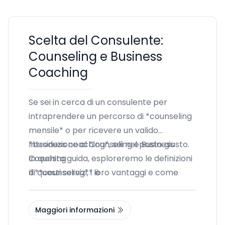
Scelta del Consulente:
Counseling e Business
Coaching
Se sei in cerca di un consulente per
intraprendere un percorso di *counseling
mensile* o per ricevere un valido
*business coaching*, sei nel posto giusto.
Introduzione al Counseling e Business
In questa guida, esploreremo le definizioni
Coaching
di questi servizi, i loro vantaggi e come
Il **counseling** è
puoi scegliere il professionista che meglio
si adatta alle tue esigenze.
Maggiori informazioni