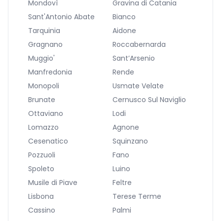
Mondovì
Gravina di Catania
Sant'Antonio Abate
Bianco
Tarquinia
Aidone
Gragnano
Roccabernarda
Muggio'
Sant’Arsenio
Manfredonia
Rende
Monopoli
Usmate Velate
Brunate
Cernusco Sul Naviglio
Ottaviano
Lodi
Lomazzo
Agnone
Cesenatico
Squinzano
Pozzuoli
Fano
Spoleto
Luino
Musile di Piave
Feltre
Lisbona
Terese Terme
Cassino
Palmi