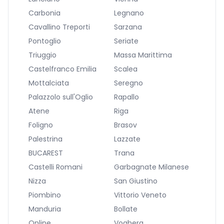
Carbonia
Legnano
Cavallino Treporti
Sarzana
Pontoglio
Seriate
Triuggio
Massa Marittima
Castelfranco Emilia
Scalea
Mottalciata
Seregno
Palazzolo sull'Oglio
Rapallo
Atene
Riga
Foligno
Brasov
Palestrina
Lazzate
BUCAREST
Trana
Castelli Romani
Garbagnate Milanese
Nizza
San Giustino
Piombino
Vittorio Veneto
Manduria
Bollate
Online
Voghera