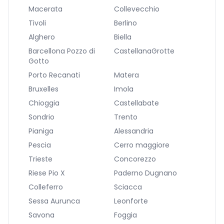
Macerata
Collevecchio
Tivoli
Berlino
Alghero
Biella
Barcellona Pozzo di
CastellanaGrotte
Gotto
Porto Recanati
Matera
Bruxelles
Imola
Chioggia
Castellabate
Sondrio
Trento
Pianiga
Alessandria
Pescia
Cerro maggiore
Trieste
Concorezzo
Riese Pio X
Paderno Dugnano
Colleferro
Sciacca
Sessa Aurunca
Leonforte
Savona
Foggia