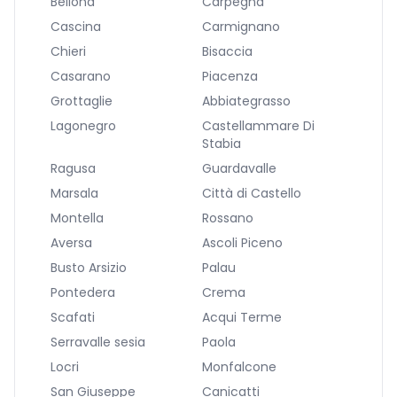
Bellona
Carpegna
Cascina
Carmignano
Chieri
Bisaccia
Casarano
Piacenza
Grottaglie
Abbiategrasso
Lagonegro
Castellammare Di
Stabia
Ragusa
Guardavalle
Marsala
Città di Castello
Montella
Rossano
Aversa
Ascoli Piceno
Busto Arsizio
Palau
Pontedera
Crema
Scafati
Acqui Terme
Serravalle sesia
Paola
Locri
Monfalcone
San Giuseppe
Canicatti