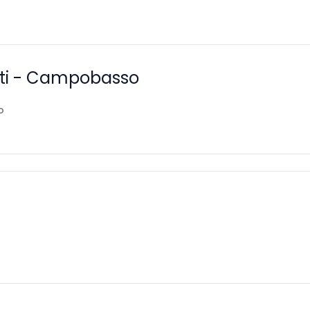
vati - Campobasso
o