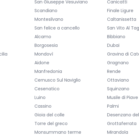
San Giuseppe Vesuviano
Canicatti
Scandiano
Finale Ligure
Montesilvano
Caltanissetta
San felice a cancello
San Vito Al Ta
Alcamo
Bibbiano
Borgosesia
Dubai
ilia
Mondovì
Gravina di Cat
Aidone
Gragnano
Manfredonia
Rende
Cernusco Sul Naviglio
Ottaviano
Cesenatico
Squinzano
Luino
Musile di Piave
Cassino
Palmi
Gioia del colle
Desenzano de
Torre del greco
Grottaferrata
Monsummano terme
Mirandola