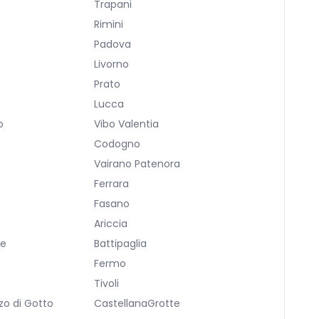
Trapani
Rimini
Padova
Livorno
Prato
Lucca
o
Vibo Valentia
Codogno
Vairano Patenora
Ferrara
Fasano
Ariccia
re
Battipaglia
Fermo
Tivoli
zo di Gotto
CastellanaGrotte