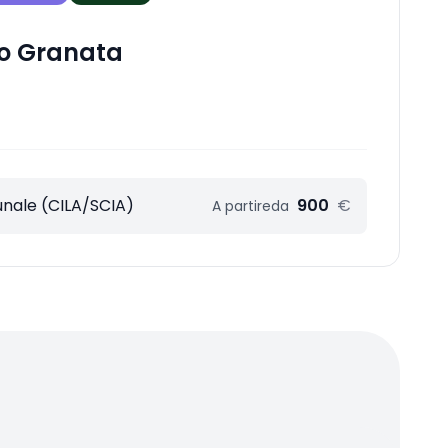
o Granata
unale (CILA/SCIA)
900
€
A partire
da