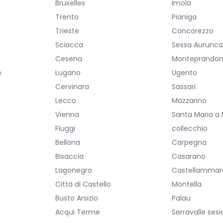
Bruxelles
Imola
Trento
Pianiga
Trieste
Concorezzo
Sciacca
Sessa Aurunc
Cesena
Monteprando
e
Lugano
Ugento
Cervinara
Sassari
Lecco
Mazzarino
Vienna
Santa Maria a
Fiuggi
collecchio
Bellona
Carpegna
Bisaccia
Casarano
Lagonegro
Castellammare
Città di Castello
Montella
Busto Arsizio
Palau
Acqui Terme
Serravalle sesi