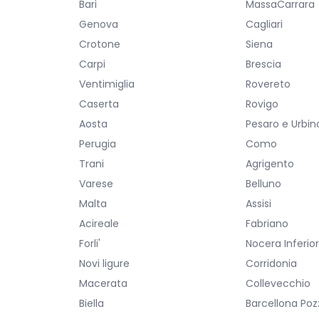
Bari
MassaCarrara
Genova
Cagliari
Crotone
Siena
Carpi
Brescia
Ventimiglia
Rovereto
Caserta
Rovigo
Aosta
Pesaro e Urbin
Perugia
Como
Trani
Agrigento
Varese
Belluno
Malta
Assisi
Acireale
Fabriano
Forli'
Nocera Inferio
Novi ligure
Corridonia
Macerata
Collevecchio
Biella
Barcellona Poz