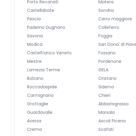
Porto Recanati
Matera
Castellabate
Sondrio
Pescia
Cerro maggiore
Paderno Dugnano
Colleferro
Savona
Foggia
Modica
San Dona' di Piav
Castelfranco Veneto
Fossano
Mestre
Pordenone
Lamezia Terme
GELA
Bolzano
Oristano
Roccadaspide
Siderno
Carmignano
Chieri
Grottaglie
Abbiategrasso
Guardavalle
Marsala
Aversa
Ascoli Piceno
Crema
Scafati