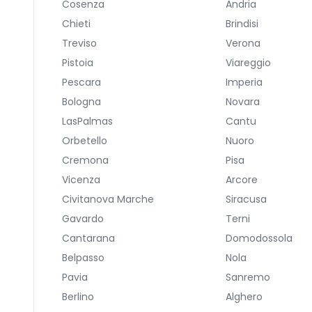
Cosenza
Andria
Chieti
Brindisi
Treviso
Verona
Pistoia
Viareggio
Pescara
Imperia
Bologna
Novara
LasPalmas
Cantu
Orbetello
Nuoro
Cremona
Pisa
Vicenza
Arcore
Civitanova Marche
Siracusa
Gavardo
Terni
Cantarana
Domodossola
Belpasso
Nola
Pavia
Sanremo
Berlino
Alghero