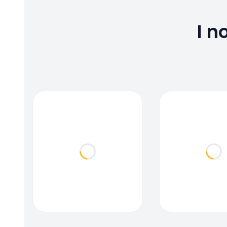
I n
Loading...
Loa