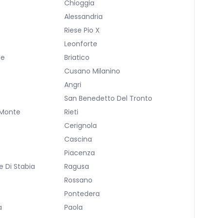
Chioggia
Alessandria
Riese Pio X
a
Leonforte
ne
Briatico
Cusano Milanino
Angri
San Benedetto Del Tronto
 Monte
Rieti
Cerignola
Cascina
Piacenza
 Di Stabia
Ragusa
Rossano
Pontedera
a
Paola