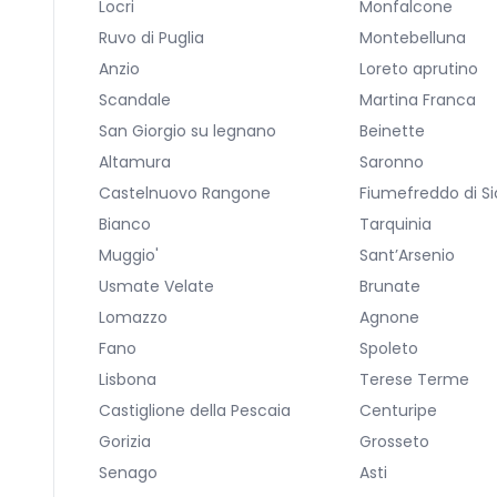
Locri
Monfalcone
Ruvo di Puglia
Montebelluna
Anzio
Loreto aprutino
Scandale
Martina Franca
San Giorgio su legnano
Beinette
Altamura
Saronno
Castelnuovo Rangone
Fiumefreddo di Sic
Bianco
Tarquinia
Muggio'
Sant’Arsenio
Usmate Velate
Brunate
Lomazzo
Agnone
Fano
Spoleto
Lisbona
Terese Terme
Castiglione della Pescaia
Centuripe
Gorizia
Grosseto
Senago
Asti