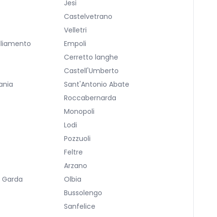
Jesi
Castelvetrano
Velletri
gliamento
Empoli
Cerretto langhe
Castell'Umberto
ania
Sant'Antonio Abate
Roccabernarda
Monopoli
Lodi
Pozzuoli
Feltre
Arzano
l Garda
Olbia
Bussolengo
Sanfelice