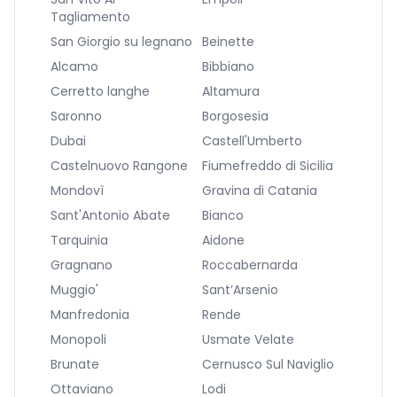
Tagliamento
San Giorgio su legnano
Beinette
Alcamo
Bibbiano
Cerretto langhe
Altamura
Saronno
Borgosesia
Dubai
Castell'Umberto
Castelnuovo Rangone
Fiumefreddo di Sicilia
Mondovì
Gravina di Catania
Sant'Antonio Abate
Bianco
Tarquinia
Aidone
Gragnano
Roccabernarda
Muggio'
Sant’Arsenio
Manfredonia
Rende
Monopoli
Usmate Velate
Brunate
Cernusco Sul Naviglio
Ottaviano
Lodi