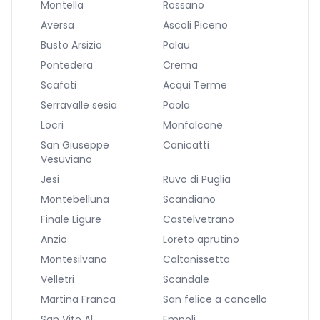
Montella
Rossano
Aversa
Ascoli Piceno
Busto Arsizio
Palau
Pontedera
Crema
Scafati
Acqui Terme
Serravalle sesia
Paola
Locri
Monfalcone
San Giuseppe
Canicatti
Vesuviano
Jesi
Ruvo di Puglia
Montebelluna
Scandiano
Finale Ligure
Castelvetrano
Anzio
Loreto aprutino
Montesilvano
Caltanissetta
Velletri
Scandale
Martina Franca
San felice a cancello
San Vito Al
Empoli