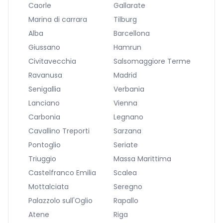
Caorle
Gallarate
Marina di carrara
Tilburg
Alba
Barcellona
Giussano
Hamrun
Civitavecchia
Salsomaggiore Terme
Ravanusa
Madrid
Senigallia
Verbania
Lanciano
Vienna
Carbonia
Legnano
Cavallino Treporti
Sarzana
Pontoglio
Seriate
Triuggio
Massa Marittima
Castelfranco Emilia
Scalea
Mottalciata
Seregno
Palazzolo sull'Oglio
Rapallo
Atene
Riga