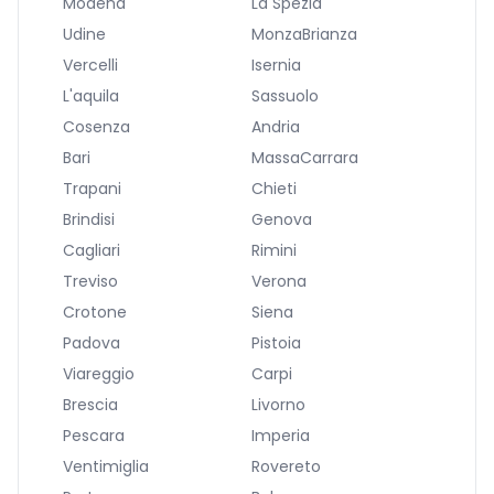
Modena
La Spezia
Udine
MonzaBrianza
Vercelli
Isernia
L'aquila
Sassuolo
Cosenza
Andria
Bari
MassaCarrara
Trapani
Chieti
Brindisi
Genova
Cagliari
Rimini
Treviso
Verona
Crotone
Siena
Padova
Pistoia
Viareggio
Carpi
Brescia
Livorno
Pescara
Imperia
Ventimiglia
Rovereto