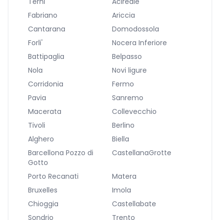
Terni
Acireale
Fabriano
Ariccia
Cantarana
Domodossola
Forli'
Nocera Inferiore
Battipaglia
Belpasso
Nola
Novi ligure
Corridonia
Fermo
Pavia
Sanremo
Macerata
Collevecchio
Tivoli
Berlino
Alghero
Biella
Barcellona Pozzo di
CastellanaGrotte
Gotto
Porto Recanati
Matera
Bruxelles
Imola
Chioggia
Castellabate
Sondrio
Trento