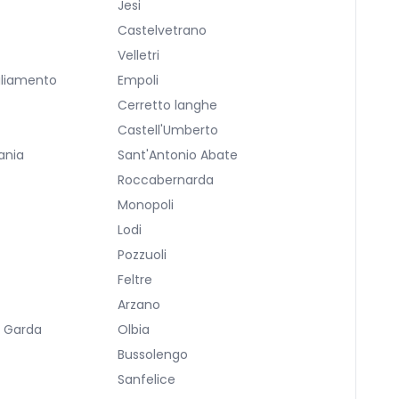
Jesi
Castelvetrano
Velletri
gliamento
Empoli
Cerretto langhe
Castell'Umberto
ania
Sant'Antonio Abate
Roccabernarda
Monopoli
Lodi
Pozzuoli
Feltre
Arzano
l Garda
Olbia
Bussolengo
Sanfelice