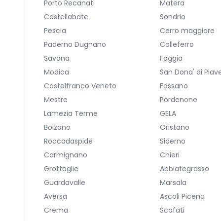
Porto Recanati
Matera
Castellabate
Sondrio
Pescia
Cerro maggiore
Paderno Dugnano
Colleferro
Savona
Foggia
Modica
San Dona' di Piav
Castelfranco Veneto
Fossano
Mestre
Pordenone
Lamezia Terme
GELA
Bolzano
Oristano
Roccadaspide
Siderno
Carmignano
Chieri
Grottaglie
Abbiategrasso
Guardavalle
Marsala
Aversa
Ascoli Piceno
Crema
Scafati