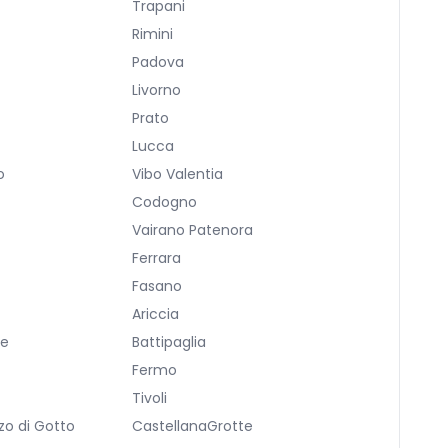
Trapani
Rimini
Padova
Livorno
Prato
Lucca
o
Vibo Valentia
Codogno
Vairano Patenora
Ferrara
Fasano
Ariccia
re
Battipaglia
Fermo
Tivoli
zo di Gotto
CastellanaGrotte