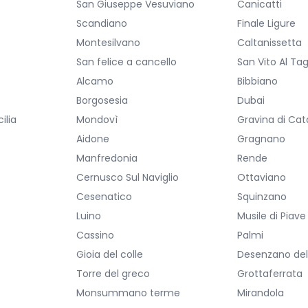
San Giuseppe Vesuviano
Canicatti
Scandiano
Finale Ligure
Montesilvano
Caltanissetta
San felice a cancello
San Vito Al Ta
Alcamo
Bibbiano
Borgosesia
Dubai
ilia
Mondovì
Gravina di Cat
Aidone
Gragnano
Manfredonia
Rende
Cernusco Sul Naviglio
Ottaviano
Cesenatico
Squinzano
Luino
Musile di Piave
Cassino
Palmi
Gioia del colle
Desenzano de
Torre del greco
Grottaferrata
Monsummano terme
Mirandola