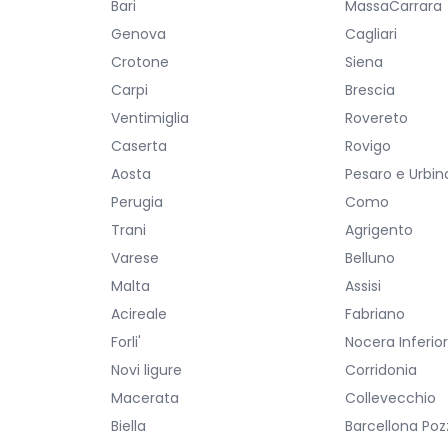
Bari
MassaCarrara
Genova
Cagliari
Crotone
Siena
Carpi
Brescia
Ventimiglia
Rovereto
Caserta
Rovigo
Aosta
Pesaro e Urbin
Perugia
Como
Trani
Agrigento
Varese
Belluno
Malta
Assisi
Acireale
Fabriano
Forli'
Nocera Inferio
Novi ligure
Corridonia
Macerata
Collevecchio
Biella
Barcellona Poz