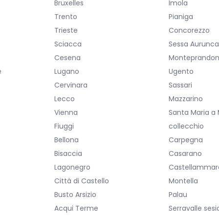
Bruxelles
Imola
Trento
Pianiga
Trieste
Concorezzo
Sciacca
Sessa Aurunc
Cesena
Monteprando
e
Lugano
Ugento
Cervinara
Sassari
Lecco
Mazzarino
Vienna
Santa Maria a
Fiuggi
collecchio
Bellona
Carpegna
Bisaccia
Casarano
Lagonegro
Castellammare
Città di Castello
Montella
Busto Arsizio
Palau
Acqui Terme
Serravalle sesi