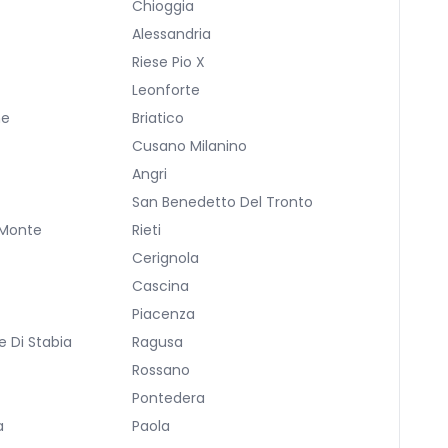
Chioggia
Alessandria
Riese Pio X
a
Leonforte
ne
Briatico
Cusano Milanino
Angri
San Benedetto Del Tronto
 Monte
Rieti
Cerignola
Cascina
Piacenza
 Di Stabia
Ragusa
Rossano
Pontedera
a
Paola