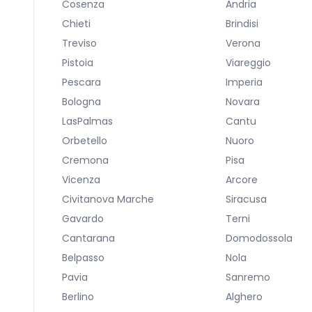
Cosenza
Andria
Chieti
Brindisi
Treviso
Verona
Pistoia
Viareggio
Pescara
Imperia
Bologna
Novara
LasPalmas
Cantu
Orbetello
Nuoro
Cremona
Pisa
Vicenza
Arcore
Civitanova Marche
Siracusa
Gavardo
Terni
Cantarana
Domodossola
Belpasso
Nola
Pavia
Sanremo
Berlino
Alghero