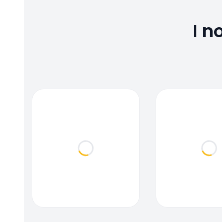
I n
Loading...
Loa