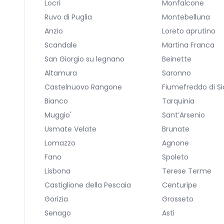
Locri
Monfalcone
Ruvo di Puglia
Montebelluna
Anzio
Loreto aprutino
Scandale
Martina Franca
San Giorgio su legnano
Beinette
Altamura
Saronno
Castelnuovo Rangone
Fiumefreddo di Sic
Bianco
Tarquinia
Muggio'
Sant’Arsenio
Usmate Velate
Brunate
Lomazzo
Agnone
Fano
Spoleto
Lisbona
Terese Terme
Castiglione della Pescaia
Centuripe
Gorizia
Grosseto
Senago
Asti