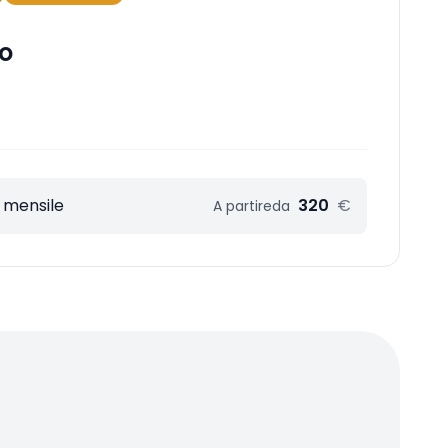
o
 mensile
320
€
A partire
da