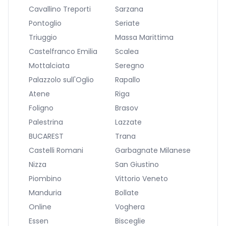
Cavallino Treporti
Sarzana
Pontoglio
Seriate
Triuggio
Massa Marittima
Castelfranco Emilia
Scalea
Mottalciata
Seregno
Palazzolo sull'Oglio
Rapallo
Atene
Riga
Foligno
Brasov
Palestrina
Lazzate
BUCAREST
Trana
Castelli Romani
Garbagnate Milanese
Nizza
San Giustino
Piombino
Vittorio Veneto
Manduria
Bollate
Online
Voghera
Essen
Bisceglie