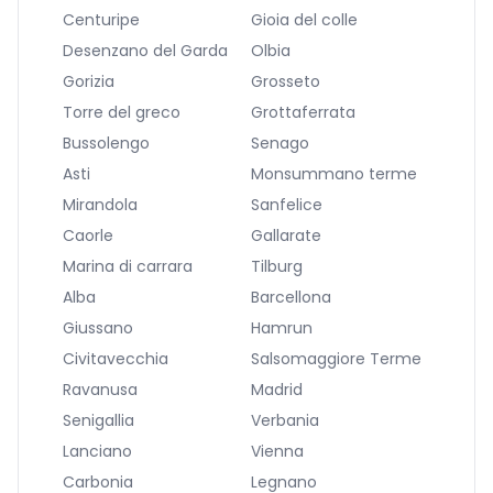
Centuripe
Gioia del colle
Desenzano del Garda
Olbia
Gorizia
Grosseto
Torre del greco
Grottaferrata
Bussolengo
Senago
Asti
Monsummano terme
Mirandola
Sanfelice
Caorle
Gallarate
Marina di carrara
Tilburg
Alba
Barcellona
Giussano
Hamrun
Civitavecchia
Salsomaggiore Terme
Ravanusa
Madrid
Senigallia
Verbania
Lanciano
Vienna
Carbonia
Legnano