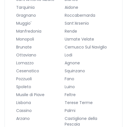
Tarquinia
Aidone
Gragnano
Roccabernarda
Muggio'
Sant’Arsenio
Manfredonia
Rende
Monopoli
Usmate Velate
Brunate
Cernusco Sul Naviglio
Ottaviano
Lodi
Lomazzo
Agnone
Cesenatico
Squinzano
Pozzuoli
Fano
Spoleto
Luino
Musile di Piave
Feltre
Lisbona
Terese Terme
Cassino
Palmi
Arzano
Castiglione della
Pescaia