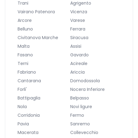
Trani
Agrigento
Vairano Patenora
Vicenza
Arcore
Varese
Belluno
Ferrara
Civitanova Marche
Siracusa
Malta
Assisi
Fasano
Gavardo
Terni
Acireale
Fabriano
Ariccia
Cantarana
Domodossola
Forli'
Nocera Inferiore
Battipaglia
Belpasso
Nola
Novi ligure
Corridonia
Fermo
Pavia
Sanremo
Macerata
Collevecchio