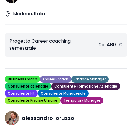
Modena, Italia
Progetto Career coaching
480
€
Da
semestrale
Business Coach
Career Coach
Change Manager
Consulente aziendale
Consulente Formazione Aziendale
Consulente HR
Consulente Manageriale
Consulente Risorse Umane
Temporary Manager
alessandro lorusso