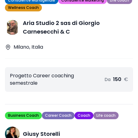
Consulente Manageriale
Consulente Marketing
Life coach
Wellness Coach
Aria Studio 2 sas di Giorgio
Carnesecchi & C
Milano, Italia
Progetto Career coaching
150
€
Da
semestrale
Business Coach
Career Coach
Coach
Life coach
Giusy Storelli