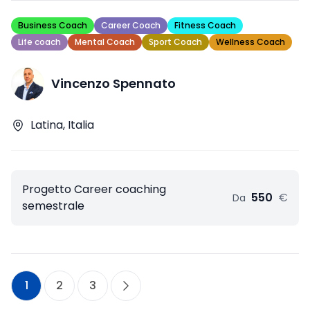
Business Coach
Career Coach
Fitness Coach
Life coach
Mental Coach
Sport Coach
Wellness Coach
Vincenzo Spennato
Latina, Italia
Progetto Career coaching
550
€
Da
semestrale
1
2
3