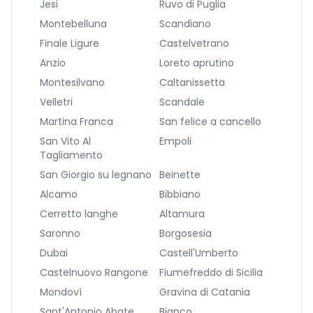
Jesi
Ruvo di Puglia
Montebelluna
Scandiano
Finale Ligure
Castelvetrano
Anzio
Loreto aprutino
Montesilvano
Caltanissetta
Velletri
Scandale
Martina Franca
San felice a cancello
San Vito Al
Empoli
Tagliamento
San Giorgio su legnano
Beinette
Alcamo
Bibbiano
Cerretto langhe
Altamura
Saronno
Borgosesia
Dubai
Castell'Umberto
Castelnuovo Rangone
Fiumefreddo di Sicilia
Mondovì
Gravina di Catania
Sant'Antonio Abate
Bianco