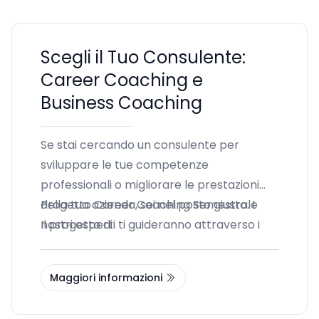
Scegli il Tuo Consulente:
Career Coaching e
Business Coaching
Se stai cercando un consulente per
sviluppare le tue competenze
professionali o migliorare le prestazioni
della tua azienda, sei nel posto giusto. I
Progetto Career Coaching Semestrale
nostri esperti ti guideranno attraverso i
Il progetto di
percorsi di
career coaching
e
business
coaching
, aiutandoti a raggiungere i tuoi
Maggiori informazioni
obiettivi.