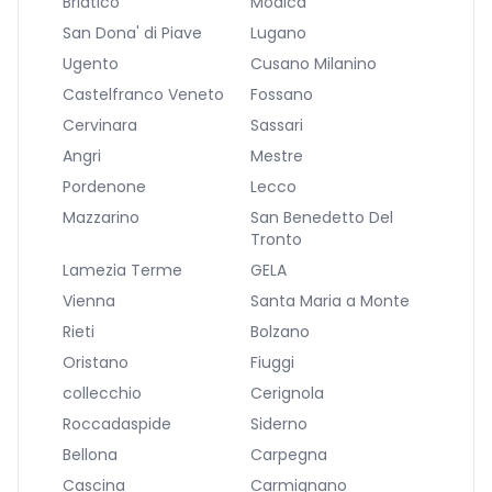
Briatico
Modica
San Dona' di Piave
Lugano
Ugento
Cusano Milanino
Castelfranco Veneto
Fossano
Cervinara
Sassari
Angri
Mestre
Pordenone
Lecco
Mazzarino
San Benedetto Del
Tronto
Lamezia Terme
GELA
Vienna
Santa Maria a Monte
Rieti
Bolzano
Oristano
Fiuggi
collecchio
Cerignola
Roccadaspide
Siderno
Bellona
Carpegna
Cascina
Carmignano