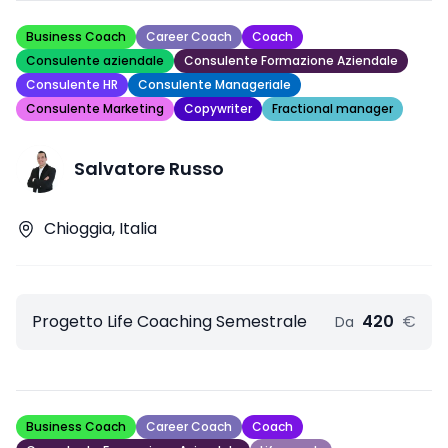
Business Coach
Career Coach
Coach
Consulente aziendale
Consulente Formazione Aziendale
Consulente HR
Consulente Manageriale
Consulente Marketing
Copywriter
Fractional manager
Salvatore Russo
Chioggia, Italia
Progetto Life Coaching Semestrale
420
€
Da
Business Coach
Career Coach
Coach