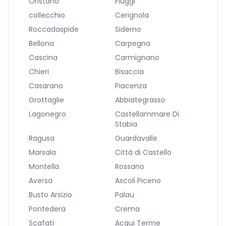
Oristano
Fiuggi
collecchio
Cerignola
Roccadaspide
Siderno
Bellona
Carpegna
Cascina
Carmignano
Chieri
Bisaccia
Casarano
Piacenza
Grottaglie
Abbiategrasso
Lagonegro
Castellammare Di
Stabia
Ragusa
Guardavalle
Marsala
Città di Castello
Montella
Rossano
Aversa
Ascoli Piceno
Busto Arsizio
Palau
Pontedera
Crema
Scafati
Acqui Terme