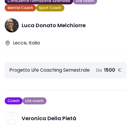
Consulente Formazione Aziendale
Life coach
Mental Coach
Sport Coach
Luca Donato Melchiorre
Lecce, Italia
Progetto Life Coaching Semestrale
1500
€
Da
Coach
Life coach
Veronica Della Pietà