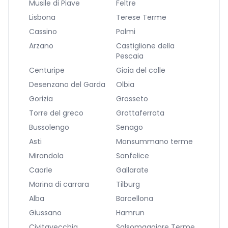
Musile di Piave
Feltre
Lisbona
Terese Terme
Cassino
Palmi
Arzano
Castiglione della
Pescaia
Centuripe
Gioia del colle
Desenzano del Garda
Olbia
Gorizia
Grosseto
Torre del greco
Grottaferrata
Bussolengo
Senago
Asti
Monsummano terme
Mirandola
Sanfelice
Caorle
Gallarate
Marina di carrara
Tilburg
Alba
Barcellona
Giussano
Hamrun
Civitavecchia
Salsomaggiore Terme