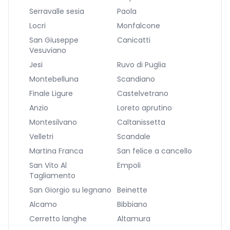
Serravalle sesia
Paola
Locri
Monfalcone
San Giuseppe
Canicatti
Vesuviano
Jesi
Ruvo di Puglia
Montebelluna
Scandiano
Finale Ligure
Castelvetrano
Anzio
Loreto aprutino
Montesilvano
Caltanissetta
Velletri
Scandale
Martina Franca
San felice a cancello
San Vito Al
Empoli
Tagliamento
San Giorgio su legnano
Beinette
Alcamo
Bibbiano
Cerretto langhe
Altamura