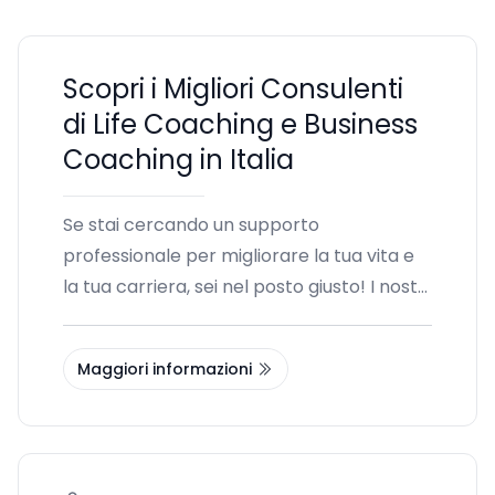
Scopri i Migliori Consulenti
di Life Coaching e Business
Coaching in Italia
Se stai cercando un supporto
professionale per migliorare la tua vita e
la tua carriera, sei nel posto giusto! I nostri
consulenti esperti offrono servizi
specializzati in
life coaching
e
business
Maggiori informazioni
coaching
, aiutandoti a raggiungere i tuoi
obiettivi personali e professionali. Che tu
voglia migliorare le tue competenze
interpersonali, affrontare sfide lavorative