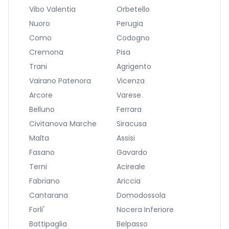
Vibo Valentia
Orbetello
Nuoro
Perugia
Como
Codogno
Cremona
Pisa
Trani
Agrigento
Vairano Patenora
Vicenza
Arcore
Varese
Belluno
Ferrara
Civitanova Marche
Siracusa
Malta
Assisi
Fasano
Gavardo
Terni
Acireale
Fabriano
Ariccia
Cantarana
Domodossola
Forli'
Nocera Inferiore
Battipaglia
Belpasso