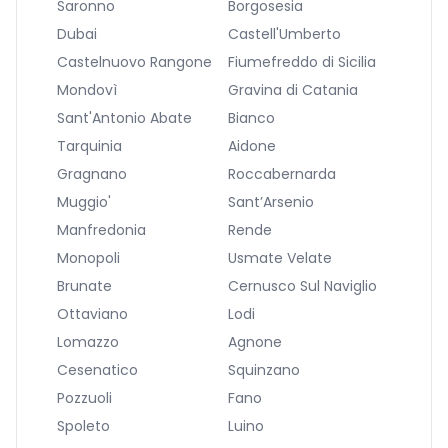
Saronno
Borgosesia
Dubai
Castell'Umberto
Castelnuovo Rangone
Fiumefreddo di Sicilia
Mondovì
Gravina di Catania
Sant'Antonio Abate
Bianco
Tarquinia
Aidone
Gragnano
Roccabernarda
Muggio'
Sant’Arsenio
Manfredonia
Rende
Monopoli
Usmate Velate
Brunate
Cernusco Sul Naviglio
Ottaviano
Lodi
Lomazzo
Agnone
Cesenatico
Squinzano
Pozzuoli
Fano
Spoleto
Luino