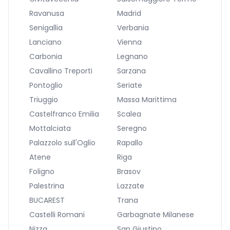
Ravanusa
Madrid
Senigallia
Verbania
Lanciano
Vienna
Carbonia
Legnano
Cavallino Treporti
Sarzana
Pontoglio
Seriate
Triuggio
Massa Marittima
Castelfranco Emilia
Scalea
Mottalciata
Seregno
Palazzolo sull'Oglio
Rapallo
Atene
Riga
Foligno
Brasov
Palestrina
Lazzate
BUCAREST
Trana
Castelli Romani
Garbagnate Milanese
Nizza
San Giustino