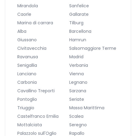
Mirandola
Sanfelice
Caorle
Gallarate
Marina di carrara
Tilburg
Alba
Barcellona
Giussano
Hamrun
Civitavecchia
Salsomaggiore Terme
Ravanusa
Madrid
Senigallia
Verbania
Lanciano
Vienna
Carbonia
Legnano
Cavallino Treporti
Sarzana
Pontoglio
Seriate
Triuggio
Massa Marittima
Castelfranco Emilia
Scalea
Mottalciata
Seregno
Palazzolo sull'Oglio
Rapallo