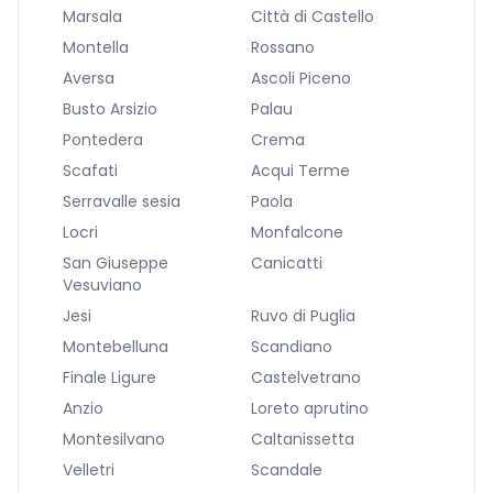
Marsala
Città di Castello
Montella
Rossano
Aversa
Ascoli Piceno
Busto Arsizio
Palau
Pontedera
Crema
Scafati
Acqui Terme
Serravalle sesia
Paola
Locri
Monfalcone
San Giuseppe
Canicatti
Vesuviano
Jesi
Ruvo di Puglia
Montebelluna
Scandiano
Finale Ligure
Castelvetrano
Anzio
Loreto aprutino
Montesilvano
Caltanissetta
Velletri
Scandale