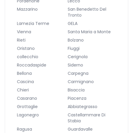
Pordenone
Lecco
Mazzarino
San Benedetto Del
Tronto
Lamezia Terme
GELA
Vienna
Santa Maria a Monte
Rieti
Bolzano
Oristano
Fiuggi
collecchio
Cerignola
Roccadaspide
Siderno
Bellona
Carpegna
Cascina
Carmignano
Chieri
Bisaccia
Casarano
Piacenza
Grottaglie
Abbiategrasso
Lagonegro
Castellammare Di
Stabia
Ragusa
Guardavalle