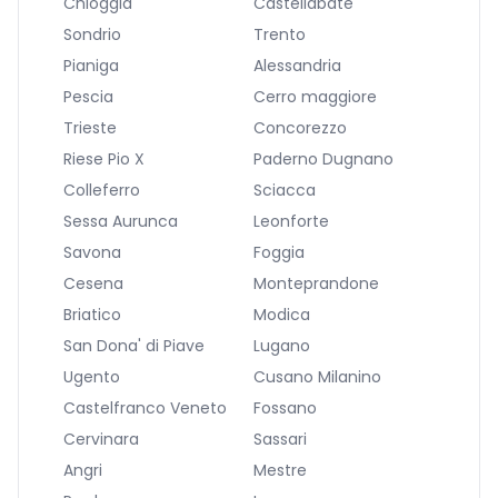
Chioggia
Castellabate
Sondrio
Trento
Pianiga
Alessandria
Pescia
Cerro maggiore
Trieste
Concorezzo
Riese Pio X
Paderno Dugnano
Colleferro
Sciacca
Sessa Aurunca
Leonforte
Savona
Foggia
Cesena
Monteprandone
Briatico
Modica
San Dona' di Piave
Lugano
Ugento
Cusano Milanino
Castelfranco Veneto
Fossano
Cervinara
Sassari
Angri
Mestre