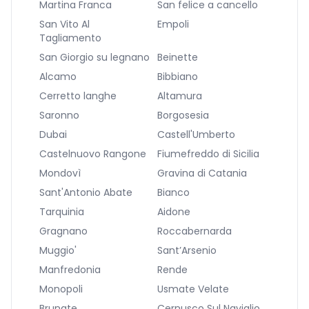
Martina Franca
San felice a cancello
San Vito Al
Empoli
Tagliamento
San Giorgio su legnano
Beinette
Alcamo
Bibbiano
Cerretto langhe
Altamura
Saronno
Borgosesia
Dubai
Castell'Umberto
Castelnuovo Rangone
Fiumefreddo di Sicilia
Mondovì
Gravina di Catania
Sant'Antonio Abate
Bianco
Tarquinia
Aidone
Gragnano
Roccabernarda
Muggio'
Sant’Arsenio
Manfredonia
Rende
Monopoli
Usmate Velate
Brunate
Cernusco Sul Naviglio