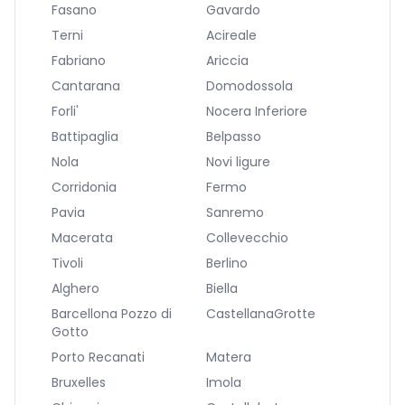
Fasano
Gavardo
Terni
Acireale
Fabriano
Ariccia
Cantarana
Domodossola
Forli'
Nocera Inferiore
Battipaglia
Belpasso
Nola
Novi ligure
Corridonia
Fermo
Pavia
Sanremo
Macerata
Collevecchio
Tivoli
Berlino
Alghero
Biella
Barcellona Pozzo di
CastellanaGrotte
Gotto
Porto Recanati
Matera
Bruxelles
Imola