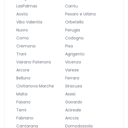
LasPalmas
Cantu
Aosta
Pesaro e Urbino
Vibo Valentia
Orbetello
Nuoro
Perugia
Como
Codogno
Cremona
Pisa
Trani
Agrigento
Vairano Patenora
Vicenza
Arcore
Varese
Belluno
Ferrara
Civitanova Marche
Siracusa
Malta
Assisi
Fasano
Gavardo
Terni
Acireale
Fabriano
Ariccia
Cantarana
Domodossola