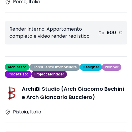
Roma, Italia
Render Interno: Appartamento
900
€
Da
completo e video render realistico
Architetto
Consulente Immobiliare
Designer
Planner
Progettista
Project Manager
ArchiBi Studio (Arch Giacomo Bechini
e Arch Giancarlo Bucciero)
Pistoia, Italia