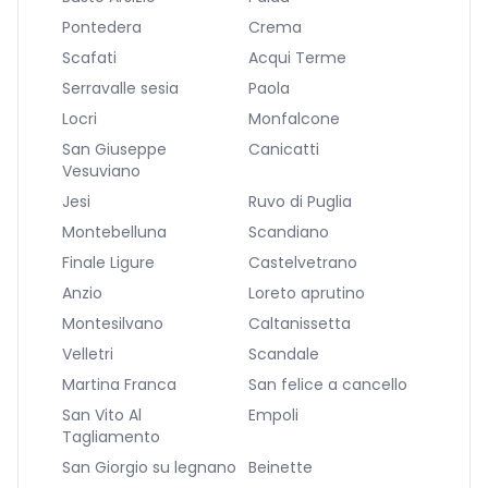
Pontedera
Crema
Scafati
Acqui Terme
Serravalle sesia
Paola
Locri
Monfalcone
San Giuseppe
Canicatti
Vesuviano
Jesi
Ruvo di Puglia
Montebelluna
Scandiano
Finale Ligure
Castelvetrano
Anzio
Loreto aprutino
Montesilvano
Caltanissetta
Velletri
Scandale
Martina Franca
San felice a cancello
San Vito Al
Empoli
Tagliamento
San Giorgio su legnano
Beinette