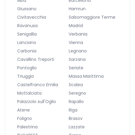
Alba
Barcellona
Giussano
Hamrun
Civitavecchia
Salsomaggiore Terme
Ravanusa
Madrid
Senigallia
Verbania
Lanciano
Vienna
Carbonia
Legnano
Cavallino Treporti
Sarzana
Pontoglio
Seriate
Triuggio
Massa Marittima
Castelfranco Emilia
Scalea
Mottalciata
Seregno
Palazzolo sull'Oglio
Rapallo
Atene
Riga
Foligno
Brasov
Palestrina
Lazzate