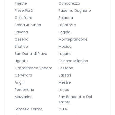
Trieste
Concorezzo
Riese Pio X
Paderno Dugnano
Colleferro
Sciacca
Sessa Aurunca
Leonforte
Savona
Foggia
Cesena
Monteprandone
Briatico
Modica
San Dona' di Piave
Lugano
Ugento
Cusano Milanino
Castelfranco Veneto
Fossano
Cervinara
Sassari
Angri
Mestre
Pordenone
Lecco
Mazzarino
San Benedetto Del
Tronto
Lamezia Terme
GELA