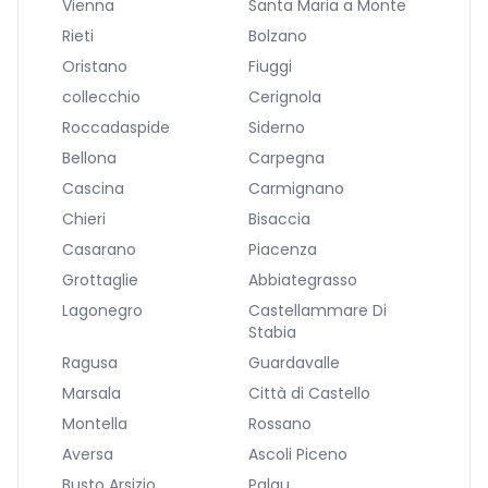
Vienna
Santa Maria a Monte
Rieti
Bolzano
Oristano
Fiuggi
collecchio
Cerignola
Roccadaspide
Siderno
Bellona
Carpegna
Cascina
Carmignano
Chieri
Bisaccia
Casarano
Piacenza
Grottaglie
Abbiategrasso
Lagonegro
Castellammare Di
Stabia
Ragusa
Guardavalle
Marsala
Città di Castello
Montella
Rossano
Aversa
Ascoli Piceno
Busto Arsizio
Palau