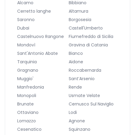
Alcamo
Bibbiano
Cerretto langhe
Altamura
Saronno
Borgosesia
Dubai
Castell'Umberto
Castelnuovo Rangone
Fiumefreddo di Sicilia
Mondovì
Gravina di Catania
Sant'Antonio Abate
Bianco
Tarquinia
Aidone
Gragnano
Roccabernarda
Muggio'
Sant’Arsenio
Manfredonia
Rende
Monopoli
Usmate Velate
Brunate
Cernusco Sul Naviglio
Ottaviano
Lodi
Lomazzo
Agnone
Cesenatico
Squinzano