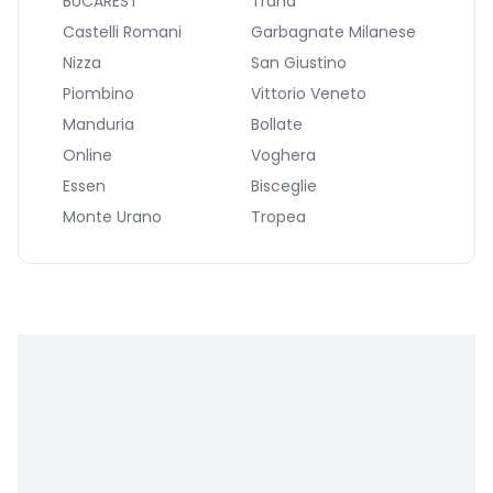
BUCAREST
Trana
Castelli Romani
Garbagnate Milanese
Nizza
San Giustino
Piombino
Vittorio Veneto
Manduria
Bollate
Online
Voghera
Essen
Bisceglie
Monte Urano
Tropea