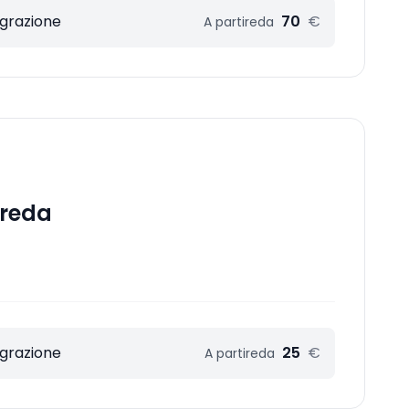
egrazione
70
€
A partire
da
Freda
egrazione
25
€
A partire
da