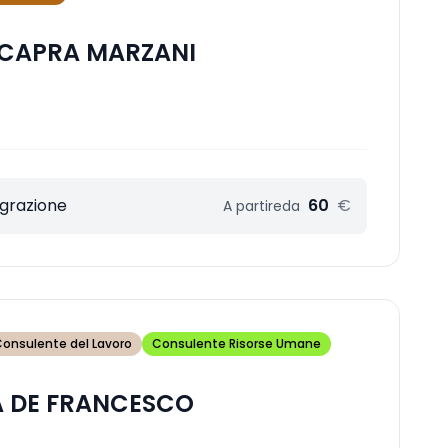
 CAPRA MARZANI
egrazione
60
€
A partire
da
onsulente del Lavoro
Consulente Risorse Umane
A DE FRANCESCO