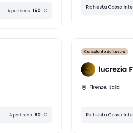
Richiesta Cassa Int
150
€
A partire
da
Consulente del Lavoro
lucrezia 
Firenze, Italia
60
€
Richiesta Cassa Int
A partire
da