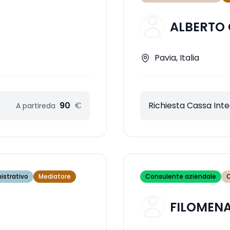
ALBERTO
Pavia, Italia
90
€
Richiesta Cassa Int
A partire
da
istrativo
Mediatore
Consulente aziendale
C
FILOMEN