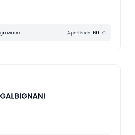
egrazione
60
€
A partire
da
 GALBIGNANI