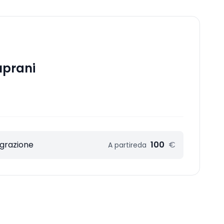
uprani
egrazione
100
€
A partire
da