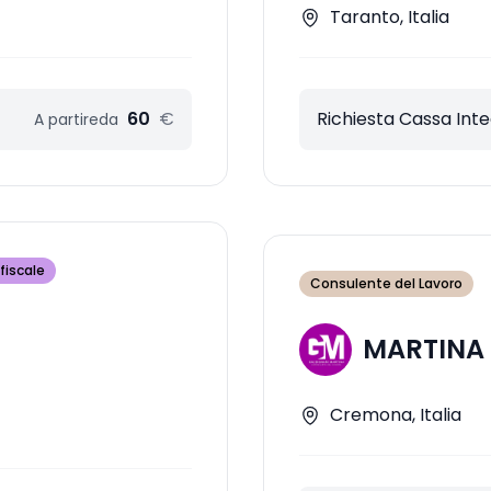
Taranto, Italia
60
€
Richiesta Cassa Int
A partire
da
fiscale
Consulente del Lavoro
MARTINA
Cremona, Italia