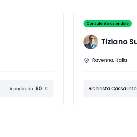
Consulente aziendale
Tiziano S
Ravenna, Italia
60
€
Richiesta Cassa Int
A partire
da