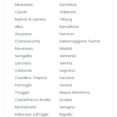
Mirandola
Sanfelice
Caorle
Gallarate
Marina di carrara
Tilburg
Alba
Barcellona
Giussano
Hamrun
Civitavecchia
Salsomaggiore Terme
Ravanusa
Madrid
Senigallia
Verbania
Lanciano
Vienna
Carbonia
Legnano
Cavallino Treporti
Sarzana
Pontoglio
Seriate
Triuggio
Massa Marittima
Castelfranco Emilia
Scalea
Mottalciata
Seregno
Palazzolo sull'Oglio
Rapallo