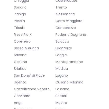
Chioggia
Castellabate
Sondrio
Trento
Pianiga
Alessandria
Pescia
Cerro maggiore
Trieste
Concorezzo
Riese Pio X
Paderno Dugnano
Colleferro
Sciacca
Sessa Aurunca
Leonforte
Savona
Foggia
Cesena
Monteprandone
Briatico
Modica
San Dona' di Piave
Lugano
Ugento
Cusano Milanino
Castelfranco Veneto
Fossano
Cervinara
Sassari
Angri
Mestre