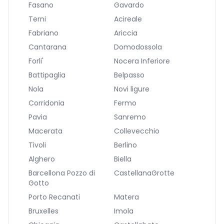
Fasano
Gavardo
Terni
Acireale
Fabriano
Ariccia
Cantarana
Domodossola
Forli'
Nocera Inferiore
Battipaglia
Belpasso
Nola
Novi ligure
Corridonia
Fermo
Pavia
Sanremo
Macerata
Collevecchio
Tivoli
Berlino
Alghero
Biella
Barcellona Pozzo di
CastellanaGrotte
Gotto
Porto Recanati
Matera
Bruxelles
Imola