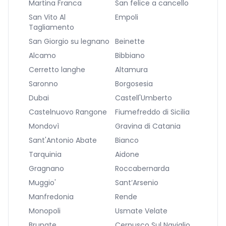
Martina Franca
San felice a cancello
San Vito Al
Empoli
Tagliamento
San Giorgio su legnano
Beinette
Alcamo
Bibbiano
Cerretto langhe
Altamura
Saronno
Borgosesia
Dubai
Castell'Umberto
Castelnuovo Rangone
Fiumefreddo di Sicilia
Mondovì
Gravina di Catania
Sant'Antonio Abate
Bianco
Tarquinia
Aidone
Gragnano
Roccabernarda
Muggio'
Sant’Arsenio
Manfredonia
Rende
Monopoli
Usmate Velate
Brunate
Cernusco Sul Naviglio