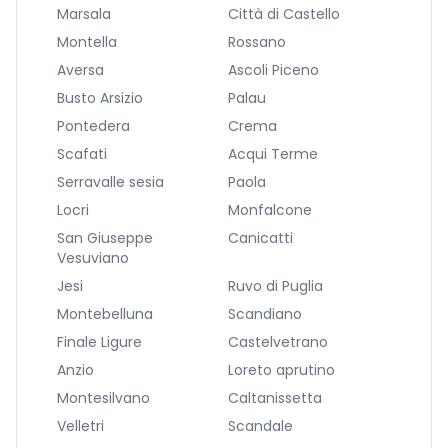
Marsala
Città di Castello
Montella
Rossano
Aversa
Ascoli Piceno
Busto Arsizio
Palau
Pontedera
Crema
Scafati
Acqui Terme
Serravalle sesia
Paola
Locri
Monfalcone
San Giuseppe
Canicatti
Vesuviano
Jesi
Ruvo di Puglia
Montebelluna
Scandiano
Finale Ligure
Castelvetrano
Anzio
Loreto aprutino
Montesilvano
Caltanissetta
Velletri
Scandale