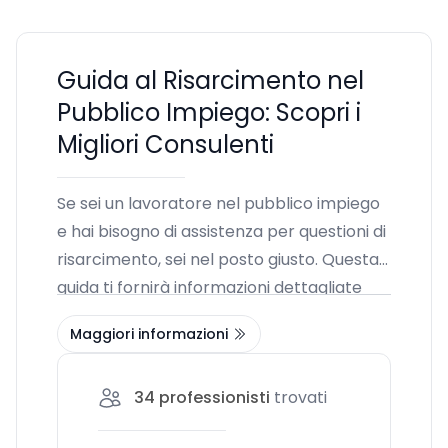
Guida al Risarcimento nel
Pubblico Impiego: Scopri i
Migliori Consulenti
Se sei un lavoratore nel pubblico impiego
e hai bisogno di assistenza per questioni di
risarcimento, sei nel posto giusto. Questa
guida ti fornirà informazioni dettagliate
sulle varie procedure di assunzione, le
Maggiori informazioni
modalità di risarcimento e i servizi legali
disponibili. Comprendere i tuoi diritti e
34
professionisti
trovati
avere accesso a professionisti qualificati è
fondamentale per ottenere