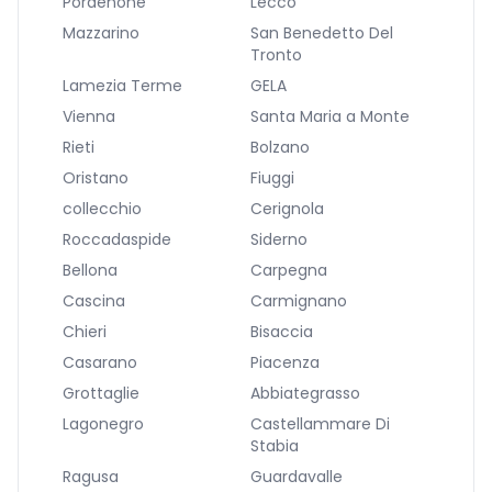
Pordenone
Lecco
Mazzarino
San Benedetto Del
Tronto
Lamezia Terme
GELA
Vienna
Santa Maria a Monte
Rieti
Bolzano
Oristano
Fiuggi
collecchio
Cerignola
Roccadaspide
Siderno
Bellona
Carpegna
Cascina
Carmignano
Chieri
Bisaccia
Casarano
Piacenza
Grottaglie
Abbiategrasso
Lagonegro
Castellammare Di
Stabia
Ragusa
Guardavalle