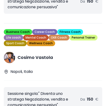
stratega Negoziazione, vendita e
150
€
Da
comunicazione persuasiva"
Business Coach
Career Coach
Fitness Coach
Life coach
Mental Coach
OKR Coach
Personal Trainer
Sport Coach
Wellness Coach
Cosimo Vastola
Napoli, Italia
Sessione singola:" Diventa uno
stratega Negoziazione, vendita e
150
€
Da
comunicazione persuasiva"