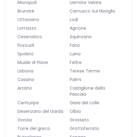
Monopoli
Usmate Velate
Brunate
Cernusco Sul Naviglio
Ottaviano
Lodi
Lomazzo
Agnone
Cesenatico
Squinzano
Pozzuoli
Fano
Spoleto
Luino
Musile di Piave
Feltre
Lisbona
Terese Terme
Cassino
Palmi
Arzano
Castiglione della
Pescaia
Centuripe
Gioia del colle
Desenzano del Garda
Olbia
Gorizia
Grosseto
Torre del greco
Grottaferrata