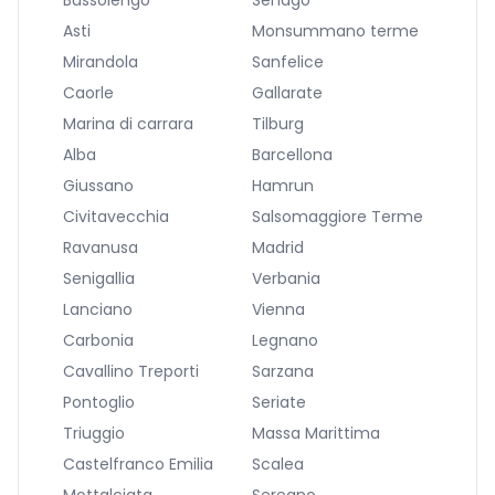
Bussolengo
Senago
Asti
Monsummano terme
Mirandola
Sanfelice
Caorle
Gallarate
Marina di carrara
Tilburg
Alba
Barcellona
Giussano
Hamrun
Civitavecchia
Salsomaggiore Terme
Ravanusa
Madrid
Senigallia
Verbania
Lanciano
Vienna
Carbonia
Legnano
Cavallino Treporti
Sarzana
Pontoglio
Seriate
Triuggio
Massa Marittima
Castelfranco Emilia
Scalea