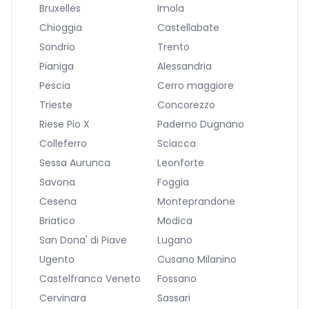
Bruxelles
Imola
Chioggia
Castellabate
Sondrio
Trento
Pianiga
Alessandria
Pescia
Cerro maggiore
Trieste
Concorezzo
Riese Pio X
Paderno Dugnano
Colleferro
Sciacca
Sessa Aurunca
Leonforte
Savona
Foggia
Cesena
Monteprandone
Briatico
Modica
San Dona' di Piave
Lugano
Ugento
Cusano Milanino
Castelfranco Veneto
Fossano
Cervinara
Sassari