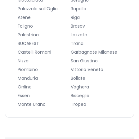
Mottalciata
Seregno
Palazzolo sull'Oglio
Rapallo
Atene
Riga
Foligno
Brasov
Palestrina
Lazzate
BUCAREST
Trana
Castelli Romani
Garbagnate Milanese
Nizza
San Giustino
Piombino
Vittorio Veneto
Manduria
Bollate
Online
Voghera
Essen
Bisceglie
Monte Urano
Tropea