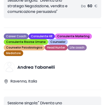
Sessione singola:" Diventa uno
stratega Negoziazione, vendita e
60
€
Da
comunicazione persuasiva"
Career Coach
Consulente HR
Consulente Marketing
Consulente Risorse Umane
Counselor
Counselor Psicobiologico
Head Hunter
Life coach
Mediatore
Andrea Tabanelli
Ravenna, Italia
Sessione singola:" Diventa uno