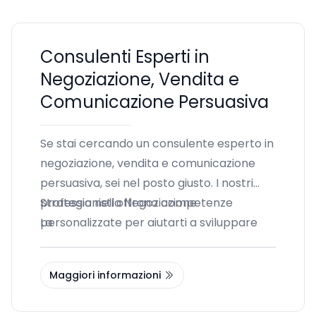
Consulenti Esperti in
Negoziazione, Vendita e
Comunicazione Persuasiva
Se stai cercando un consulente esperto in
negoziazione, vendita e comunicazione
persuasiva, sei nel posto giusto. I nostri
professionisti offrono competenze
Strategia nella Negoziazione
personalizzate per aiutarti a sviluppare
La
abilità strategiche e migliorare le tue
performance aziendali. Scopri di più su
Maggiori informazioni
come possiamo aiutarti a raggiungere i
tuoi obiettivi di business.