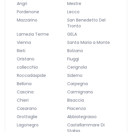
Angri
Mestre
Pordenone
Lecco
Mazzarino
San Benedetto Del
Tronto
Lamezia Terme
GELA
Vienna
Santa Maria a Monte
Rieti
Bolzano
Oristano
Fiuggi
collecchio
Cerignola
Roccadaspide
Siderno
Bellona
Carpegna
Cascina
Carmignano
Chieri
Bisaccia
Casarano
Piacenza
Grottaglie
Abbiategrasso
Lagonegro
Castellammare Di
Stabia