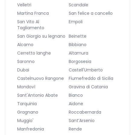
Velletri
Scandale
Martina Franca
San felice a cancello
San Vito Al
Empoli
Tagliamento
San Giorgio su legnano
Beinette
Alcamo
Bibbiano
Cerretto langhe
Altamura
Saronno
Borgosesia
Dubai
Castell'Umberto
Castelnuovo Rangone
Fiumefreddo di Sicilia
Mondovì
Gravina di Catania
Sant'Antonio Abate
Bianco
Tarquinia
Aidone
Gragnano
Roccabernarda
Muggio'
Sant’Arsenio
Manfredonia
Rende