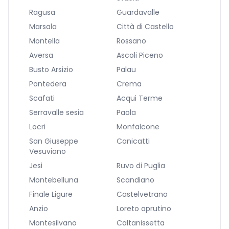
Ragusa
Guardavalle
Marsala
Città di Castello
Montella
Rossano
Aversa
Ascoli Piceno
Busto Arsizio
Palau
Pontedera
Crema
Scafati
Acqui Terme
Serravalle sesia
Paola
Locri
Monfalcone
San Giuseppe
Canicatti
Vesuviano
Jesi
Ruvo di Puglia
Montebelluna
Scandiano
Finale Ligure
Castelvetrano
Anzio
Loreto aprutino
Montesilvano
Caltanissetta