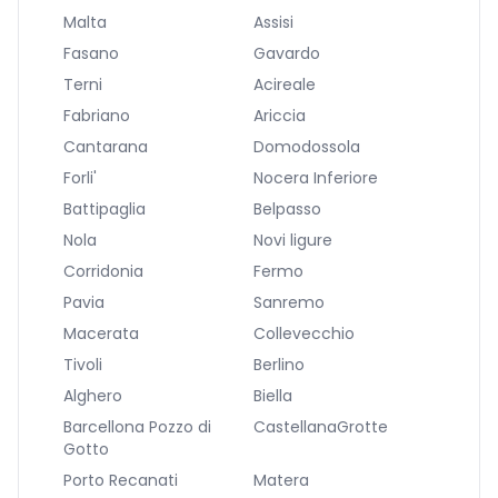
Malta
Assisi
Fasano
Gavardo
Terni
Acireale
Fabriano
Ariccia
Cantarana
Domodossola
Forli'
Nocera Inferiore
Battipaglia
Belpasso
Nola
Novi ligure
Corridonia
Fermo
Pavia
Sanremo
Macerata
Collevecchio
Tivoli
Berlino
Alghero
Biella
Barcellona Pozzo di
CastellanaGrotte
Gotto
Porto Recanati
Matera