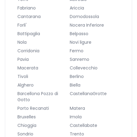
Fabriano
Ariccia
Cantarana
Domodossola
Forli'
Nocera Inferiore
Battipaglia
Belpasso
Nola
Novi ligure
Corridonia
Fermo
Pavia
Sanremo
Macerata
Collevecchio
Tivoli
Berlino
Alghero
Biella
Barcellona Pozzo di
CastellanaGrotte
Gotto
Porto Recanati
Matera
Bruxelles
Imola
Chioggia
Castellabate
Sondrio
Trento