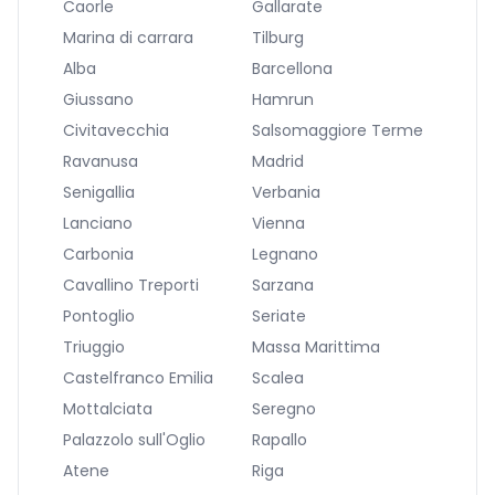
Caorle
Gallarate
Marina di carrara
Tilburg
Alba
Barcellona
Giussano
Hamrun
Civitavecchia
Salsomaggiore Terme
Ravanusa
Madrid
Senigallia
Verbania
Lanciano
Vienna
Carbonia
Legnano
Cavallino Treporti
Sarzana
Pontoglio
Seriate
Triuggio
Massa Marittima
Castelfranco Emilia
Scalea
Mottalciata
Seregno
Palazzolo sull'Oglio
Rapallo
Atene
Riga