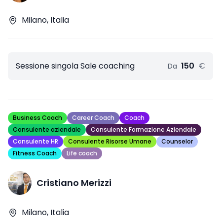
Milano, Italia
Sessione singola Sale coaching
150
€
Da
Business Coach
Career Coach
Coach
Consulente aziendale
Consulente Formazione Aziendale
Consulente HR
Consulente Risorse Umane
Counselor
Fitness Coach
Life coach
Cristiano Merizzi
Milano, Italia