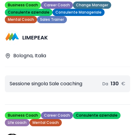
Business Coach
Career Coach
Change Manager
Consulente aziendale
Consulente Manageriale
Mental Coach
Sales Trainer
LIMEPEAK
Bologna, Italia
Sessione singola Sale coaching
130
€
Da
Business Coach
Career Coach
Consulente aziendale
Life coach
Mental Coach