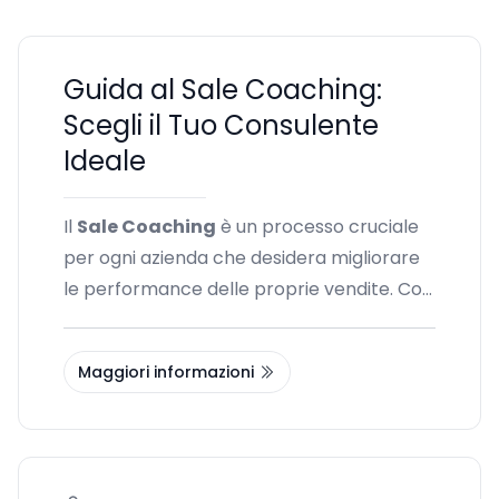
Guida al Sale Coaching:
Scegli il Tuo Consulente
Ideale
Il
Sale Coaching
è un processo cruciale
per ogni azienda che desidera migliorare
le performance delle proprie vendite. Con
sessioni focalizzate e un supporto
personalizzato, puoi sviluppare le
Maggiori informazioni
competenze necessarie per affrontare le
sfide del mercato e massimizzare i
risultati. In questa guida ti forniremo degli
spunti per scegliere il consulente migliore