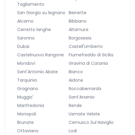
Tagliamento
San Giorgio su legnano
Beinette
Alcamo
Bibbiano
Cerretto langhe
Altamura
Saronno
Borgosesia
Dubai
Castell'Umberto
Castelnuovo Rangone
Fiumefreddo di Sicilia
Mondovì
Gravina di Catania
Sant'Antonio Abate
Bianco
Tarquinia
Aidone
Gragnano
Roccabernarda
Muggio'
Sant’Arsenio
Manfredonia
Rende
Monopoli
Usmate Velate
Brunate
Cernusco Sul Naviglio
Ottaviano
Lodi