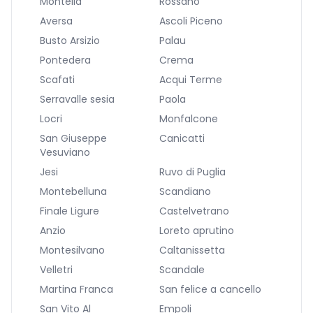
Montella
Rossano
Aversa
Ascoli Piceno
Busto Arsizio
Palau
Pontedera
Crema
Scafati
Acqui Terme
Serravalle sesia
Paola
Locri
Monfalcone
San Giuseppe
Canicatti
Vesuviano
Jesi
Ruvo di Puglia
Montebelluna
Scandiano
Finale Ligure
Castelvetrano
Anzio
Loreto aprutino
Montesilvano
Caltanissetta
Velletri
Scandale
Martina Franca
San felice a cancello
San Vito Al
Empoli