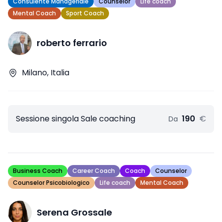
Consulente Manageriale
Counselor
Life coach
Mental Coach
Sport Coach
roberto ferrario
Milano, Italia
Sessione singola Sale coaching
190
€
Da
Business Coach
Career Coach
Coach
Counselor
Counselor Psicobiologico
Life coach
Mental Coach
Serena Grossale