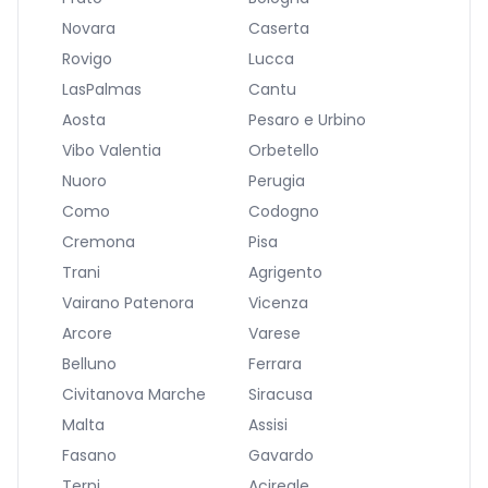
Novara
Caserta
Rovigo
Lucca
LasPalmas
Cantu
Aosta
Pesaro e Urbino
Vibo Valentia
Orbetello
Nuoro
Perugia
Como
Codogno
Cremona
Pisa
Trani
Agrigento
Vairano Patenora
Vicenza
Arcore
Varese
Belluno
Ferrara
Civitanova Marche
Siracusa
Malta
Assisi
Fasano
Gavardo
Terni
Acireale