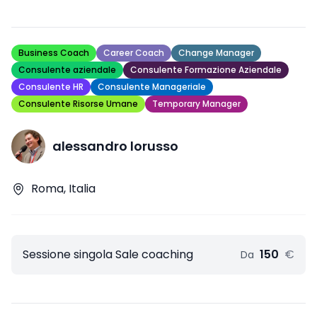
Business Coach
Career Coach
Change Manager
Consulente aziendale
Consulente Formazione Aziendale
Consulente HR
Consulente Manageriale
Consulente Risorse Umane
Temporary Manager
alessandro lorusso
Roma, Italia
Sessione singola Sale coaching
150
€
Da