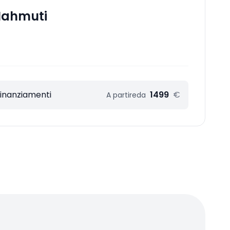
Mahmuti
Finanziamenti
1499
€
A partire
da