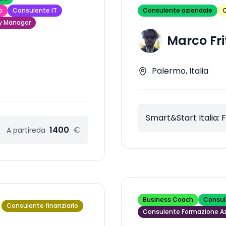
o
Consulente IT
Consulente aziendale
C
y Manager
Marco Fri
Palermo, Italia
Smart&Start Italia: 
1400
€
A partire
da
Business Coach
Consul
Consulente finanziario
Consulente Formazione A