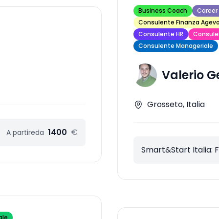
Business Coach
Career
Consulente Finanza Agevo
Consulente HR
Consule
Consulente Manageriale
Valerio G
Grosseto, Italia
1400
€
A partire
da
Smart&Start Italia: 
ale