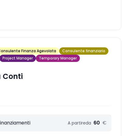
onsulente Finanza Agevolata
Consulente finanziario
Project Manager
Temporary Manager
 Conti
Finanziamenti
60
€
A partire
da