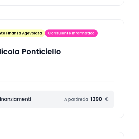
te Finanza Agevolata
Consulente Informatico
icola Ponticiello
Finanziamenti
1390
€
A partire
da