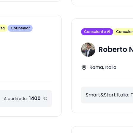
ata
Counselor
Consulente AI
Consulen
Roberto N
Roma, Italia
Smart&Start Italia: 
1400
€
A partire
da