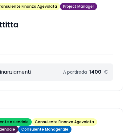
onsulente Finanza Agevolata
Project Manager
ttitta
Finanziamenti
1400
€
A partire
da
ente aziendale
Consulente Finanza Agevolata
ziendale
Consulente Manageriale