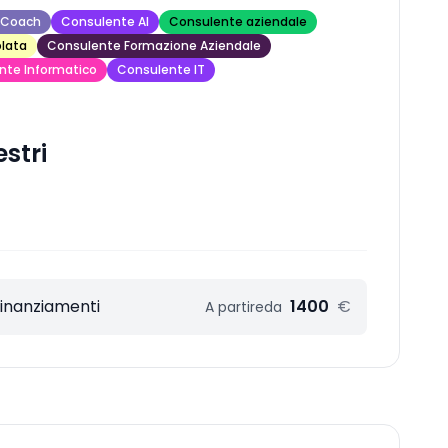
 Coach
Consulente AI
Consulente aziendale
lata
Consulente Formazione Aziendale
nte Informatico
Consulente IT
estri
Finanziamenti
1400
€
A partire
da