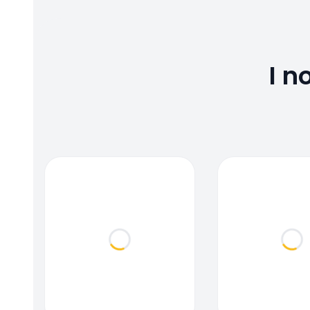
I n
Loading...
Loa