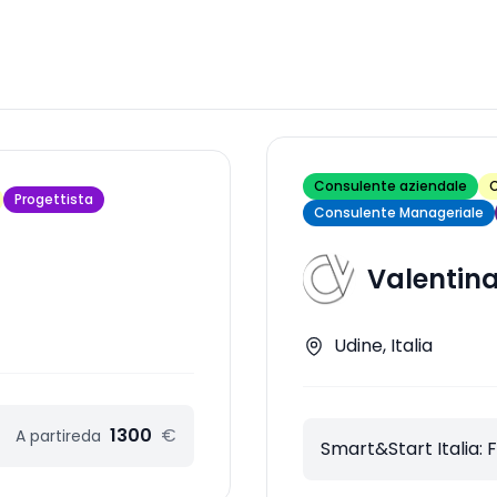
Consulente aziendale
C
Progettista
Consulente Manageriale
Valentina
Udine, Italia
1300
€
A partire
da
Smart&Start Italia: 