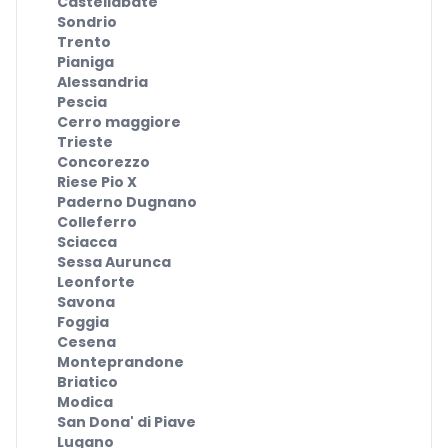
Castellabate
Sondrio
Trento
Pianiga
Alessandria
Pescia
Cerro maggiore
Trieste
Concorezzo
Riese Pio X
Paderno Dugnano
Colleferro
Sciacca
Sessa Aurunca
Leonforte
Savona
Foggia
Cesena
Monteprandone
Briatico
Modica
San Dona' di Piave
Lugano