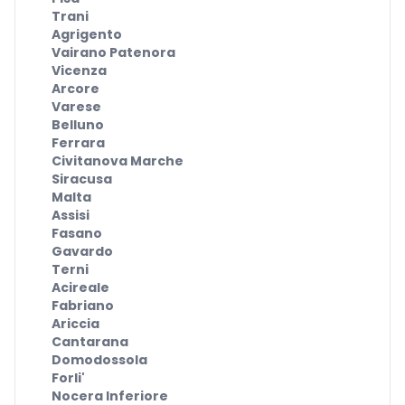
Trani
Agrigento
Vairano Patenora
Vicenza
Arcore
Varese
Belluno
Ferrara
Civitanova Marche
Siracusa
Malta
Assisi
Fasano
Gavardo
Terni
Acireale
Fabriano
Ariccia
Cantarana
Domodossola
Forli'
Nocera Inferiore