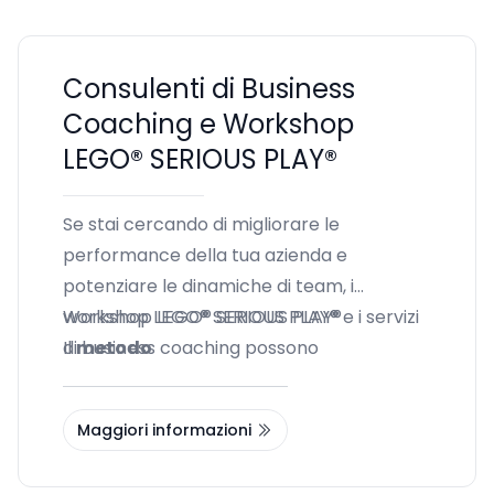
Consulenti di Business
Coaching e Workshop
LEGO® SERIOUS PLAY®
Se stai cercando di migliorare le
performance della tua azienda e
potenziare le dinamiche di team, i
workshop LEGO® SERIOUS PLAY® e i servizi
Workshop LEGO® SERIOUS PLAY®
di business coaching possono
Il
metodo
rappresentare soluzioni eccellenti. In
questa guida, approfondiremo come
Maggiori informazioni
scegliere il consulente giusto per le tue
esigenze, integrando questi due approcci