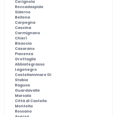
Cerignola
Roccadaspide
Siderno
Bellona
Carpegna
Cascina
Carmignano
Chieri
Bisaccia
Casarano
Piacenza
Grottaglie
Abbiategrasso
Lagonegro
Castellammare Di
Stabia
Ragusa
Guardavalle
Marsala
Città di Castello
Montella
Rossano
Aversa