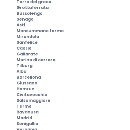
Torre del greco
Grottaferrata
Bussolengo
Senago
Asti
Monsummano terme
Mirandola
Sanfelice
Caorle
Gallarate
Marina di carrara
Tilburg
Alba
Barcellona
Giussano
Hamrun
Civitavecchia
Salsomaggiore
Terme
Ravanusa
Madrid
Senigallia
Verbania