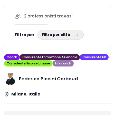
innovativi.
2
professionisti
trovati
Filtra per:
Filtra per città
Coach
Consulente Formazione Aziendale
Consulente HR
Consulente Risorse Umane
Life coach
Federico Piccini Corboud
Milano, Italia