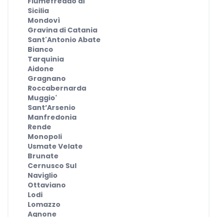
Fiumefreddo di
Sicilia
Mondovì
Gravina di Catania
Sant'Antonio Abate
Bianco
Tarquinia
Aidone
Gragnano
Roccabernarda
Muggio'
Sant’Arsenio
Manfredonia
Rende
Monopoli
Usmate Velate
Brunate
Cernusco Sul
Naviglio
Ottaviano
Lodi
Lomazzo
Agnone