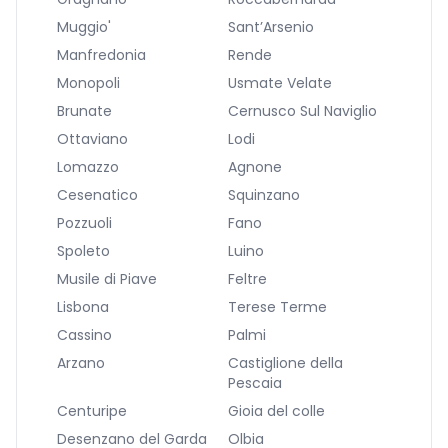
Muggio'
Sant’Arsenio
Manfredonia
Rende
Monopoli
Usmate Velate
Brunate
Cernusco Sul Naviglio
Ottaviano
Lodi
Lomazzo
Agnone
Cesenatico
Squinzano
Pozzuoli
Fano
Spoleto
Luino
Musile di Piave
Feltre
Lisbona
Terese Terme
Cassino
Palmi
Arzano
Castiglione della
Pescaia
Centuripe
Gioia del colle
Desenzano del Garda
Olbia