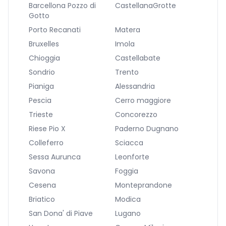
Barcellona Pozzo di
CastellanaGrotte
Gotto
Porto Recanati
Matera
Bruxelles
Imola
Chioggia
Castellabate
Sondrio
Trento
Pianiga
Alessandria
Pescia
Cerro maggiore
Trieste
Concorezzo
Riese Pio X
Paderno Dugnano
Colleferro
Sciacca
Sessa Aurunca
Leonforte
Savona
Foggia
Cesena
Monteprandone
Briatico
Modica
San Dona' di Piave
Lugano