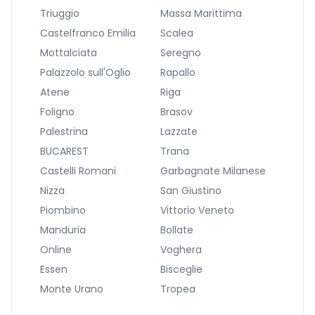
Triuggio
Massa Marittima
Castelfranco Emilia
Scalea
Mottalciata
Seregno
Palazzolo sull'Oglio
Rapallo
Atene
Riga
Foligno
Brasov
Palestrina
Lazzate
BUCAREST
Trana
Castelli Romani
Garbagnate Milanese
Nizza
San Giustino
Piombino
Vittorio Veneto
Manduria
Bollate
Online
Voghera
Essen
Bisceglie
Monte Urano
Tropea