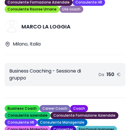
Consulente Formazione Aziendale
Consulente HR
Consulente Risorse Umane
Life coach
MARCO LA LOGGIA
Milano, Italia
Business Coaching - Sessione di
150
€
Da
gruppo
Business Coach
Career Coach
Coach
Consulente aziendale
Consulente Formazione Aziendale
Consulente HR
Consulente Manageriale
Consulente Marketing
Copywriter
Fractional manager