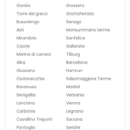
Gorizia
Grosseto
Torre del greco
Grottaferrata
Bussolengo
Senago
Asti
Monsummano terme
Mirandola
Sanfelice
Caorle
Gallarate
Marina di carrara
Tilburg
Alba
Barcellona
Giussano
Hamrun
Civitavecchia
Salsomaggiore Terme
Ravanusa
Madrid
Senigallia
Verbania
Lanciano
Vienna
Carbonia
Legnano
Cavallino Treporti
Sarzana
Pontoglio
Seriate