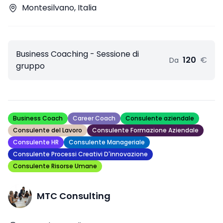
Montesilvano, Italia
Business Coaching - Sessione di
120
€
Da
gruppo
Business Coach
Career Coach
Consulente aziendale
Consulente del Lavoro
Consulente Formazione Aziendale
Consulente HR
Consulente Manageriale
Consulente Processi Creativi D'innovazione
Consulente Risorse Umane
MTC Consulting