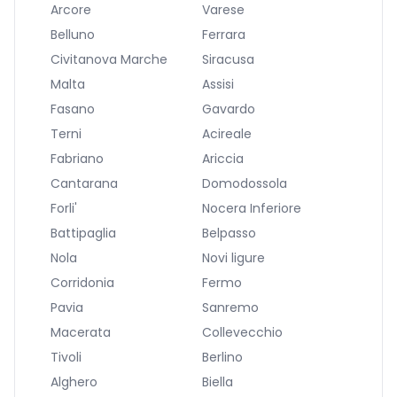
Arcore
Varese
Belluno
Ferrara
Civitanova Marche
Siracusa
Malta
Assisi
Fasano
Gavardo
Terni
Acireale
Fabriano
Ariccia
Cantarana
Domodossola
Forli'
Nocera Inferiore
Battipaglia
Belpasso
Nola
Novi ligure
Corridonia
Fermo
Pavia
Sanremo
Macerata
Collevecchio
Tivoli
Berlino
Alghero
Biella