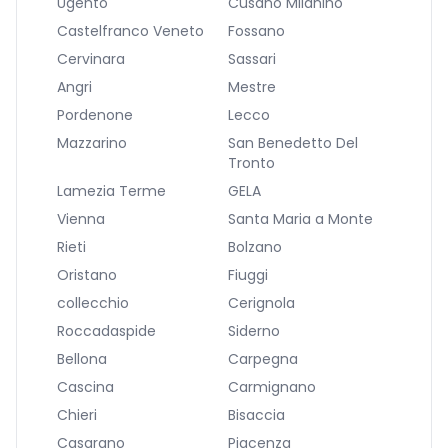
Ugento
Cusano Milanino
Castelfranco Veneto
Fossano
Cervinara
Sassari
Angri
Mestre
Pordenone
Lecco
Mazzarino
San Benedetto Del
Tronto
Lamezia Terme
GELA
Vienna
Santa Maria a Monte
Rieti
Bolzano
Oristano
Fiuggi
collecchio
Cerignola
Roccadaspide
Siderno
Bellona
Carpegna
Cascina
Carmignano
Chieri
Bisaccia
Casarano
Piacenza