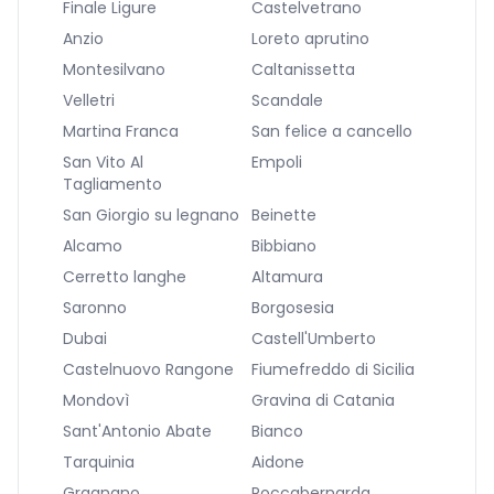
Finale Ligure
Castelvetrano
Anzio
Loreto aprutino
Montesilvano
Caltanissetta
Velletri
Scandale
Martina Franca
San felice a cancello
San Vito Al
Empoli
Tagliamento
San Giorgio su legnano
Beinette
Alcamo
Bibbiano
Cerretto langhe
Altamura
Saronno
Borgosesia
Dubai
Castell'Umberto
Castelnuovo Rangone
Fiumefreddo di Sicilia
Mondovì
Gravina di Catania
Sant'Antonio Abate
Bianco
Tarquinia
Aidone
Gragnano
Roccabernarda