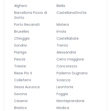
Alghero
Biella
Barcellona Pozzo di
CastellanaGrotte
Gotto
Porto Recanati
Matera
Bruxelles
Imola
Chioggia
Castellabate
Sondrio
Trento
Pianiga
Alessandria
Pescia
Cerro maggiore
Trieste
Concorezzo
Riese Pio X
Paderno Dugnano
Colleferro
Sciacca
Sessa Aurunca
Leonforte
Savona
Foggia
Cesena
Monteprandone
Briatico
Modica