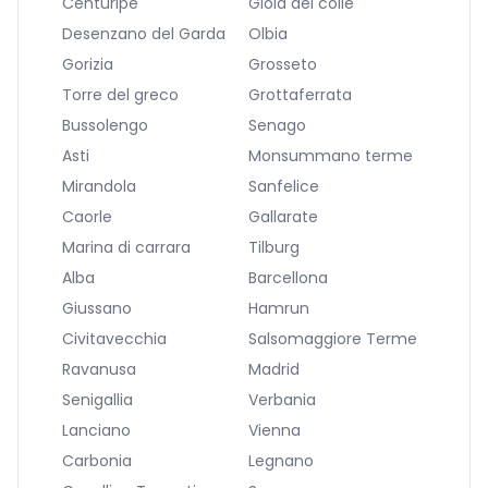
Centuripe
Gioia del colle
Desenzano del Garda
Olbia
Gorizia
Grosseto
Torre del greco
Grottaferrata
Bussolengo
Senago
Asti
Monsummano terme
Mirandola
Sanfelice
Caorle
Gallarate
Marina di carrara
Tilburg
Alba
Barcellona
Giussano
Hamrun
Civitavecchia
Salsomaggiore Terme
Ravanusa
Madrid
Senigallia
Verbania
Lanciano
Vienna
Carbonia
Legnano