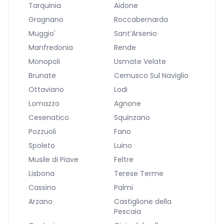
Tarquinia
Aidone
Gragnano
Roccabernarda
Muggio'
Sant’Arsenio
Manfredonia
Rende
Monopoli
Usmate Velate
Brunate
Cernusco Sul Naviglio
Ottaviano
Lodi
Lomazzo
Agnone
Cesenatico
Squinzano
Pozzuoli
Fano
Spoleto
Luino
Musile di Piave
Feltre
Lisbona
Terese Terme
Cassino
Palmi
Arzano
Castiglione della
Pescaia