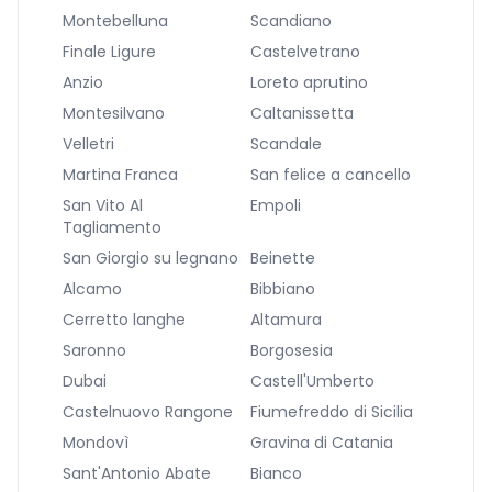
Montebelluna
Scandiano
Finale Ligure
Castelvetrano
Anzio
Loreto aprutino
Montesilvano
Caltanissetta
Velletri
Scandale
Martina Franca
San felice a cancello
San Vito Al
Empoli
Tagliamento
San Giorgio su legnano
Beinette
Alcamo
Bibbiano
Cerretto langhe
Altamura
Saronno
Borgosesia
Dubai
Castell'Umberto
Castelnuovo Rangone
Fiumefreddo di Sicilia
Mondovì
Gravina di Catania
Sant'Antonio Abate
Bianco