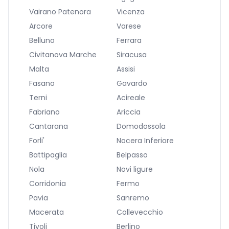
Vairano Patenora
Vicenza
Arcore
Varese
Belluno
Ferrara
Civitanova Marche
Siracusa
Malta
Assisi
Fasano
Gavardo
Terni
Acireale
Fabriano
Ariccia
Cantarana
Domodossola
Forli'
Nocera Inferiore
Battipaglia
Belpasso
Nola
Novi ligure
Corridonia
Fermo
Pavia
Sanremo
Macerata
Collevecchio
Tivoli
Berlino