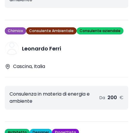
Chimico
Consulente Ambientale
Consulente aziendale
Leonardo Ferri
Cascina, Italia
Consulenza in materia di energia e
200
€
Da
ambiente
Architetto
Designer
Progettista