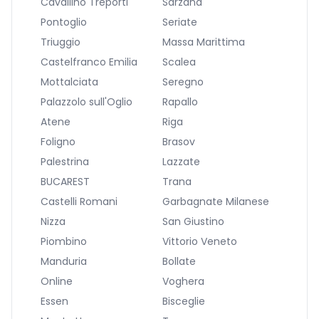
Cavallino Treporti
Sarzana
Pontoglio
Seriate
Triuggio
Massa Marittima
Castelfranco Emilia
Scalea
Mottalciata
Seregno
Palazzolo sull'Oglio
Rapallo
Atene
Riga
Foligno
Brasov
Palestrina
Lazzate
BUCAREST
Trana
Castelli Romani
Garbagnate Milanese
Nizza
San Giustino
Piombino
Vittorio Veneto
Manduria
Bollate
Online
Voghera
Essen
Bisceglie